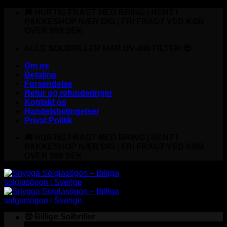
Fortsæt
🚚 HURTIG FRAGT MED BRING | HENT I
til
PAKKESHOP NÆR DIG | FRI FRAGT VED KØB
indhold
OVER 999 SEK
ALLE SOLBRILLER HAR UV-400 FILTER 😎
Om os
Betaling
Forsendelse
Retur og refunderinger
Kontakt os
Handelsbetingelser
Privat Politik
🚚 HURTIG FRAGT MED BRING | HENT I
PAKKESHOP NÆR DIG | FRI FRAGT VED KØB
OVER 999 SEK
🤑 Billige Solbriller