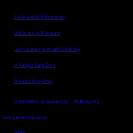
27
maj
Hello world!
1
Komentar
19
nov
Welcome to Flatsome
13
okt
Just another post with A Gallery
13
okt
A Simple Blog Post
01
jan
A Video Blog Post
Recent Comments
A WordPress Commenter
til
Hello world!
Tag Cloud
brooklyn
fashion
style
women
Kategorier
Style
(5)