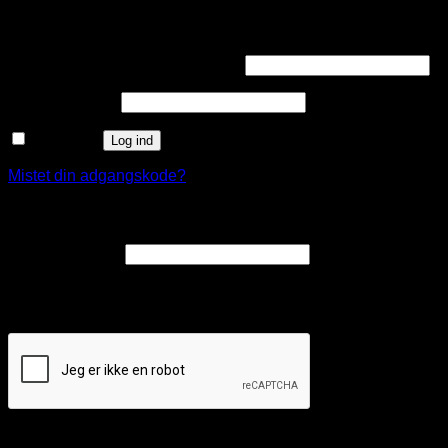
Log ind
Påkrævet
Brugernavn eller e-mailadresse
*
Påkrævet
Adgangskode
*
Husk mig
Log ind
Mistet din adgangskode?
Opret en kundekonto
Påkrævet
E-mailadresse
*
Et link til en side, hvor du kan oprette en ny adgangskode, vil
blive sendt til din e-mailadresse.