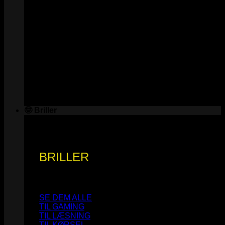
🤓 Briller
BRILLER
SE DEM ALLE
TIL GAMING
TIL LÆSNING
TIL KØRSEL