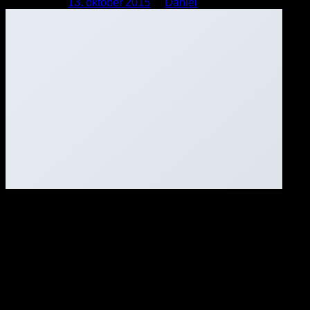
Udgivet den
13. oktober 2015
af
Daniel
13
okt
Lorem ipsum dolor sit amet, consectetur adipiscing elit. In
sed vulputate massa. Fusce ante magna, iaculis ut purus ut,
facilisis ultrices nibh. Quisque commodo nunc eget tortor
dapibus, et tristique magna convallis. Phasellus egestas
nunc eu venenatis vehicula. Phasellus et magna nulla. Proin
ante nunc, mollis a lectus ac, volutpat placerat ante.
Vestibulum sit amet magna sit amet nunc faucibus mollis.