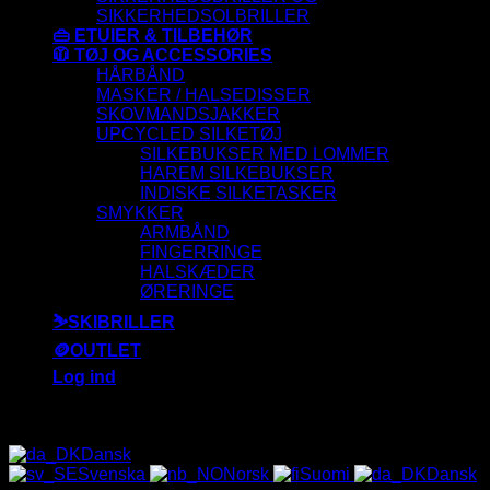
SIKKERHEDSOLBRILLER
👜 ETUIER & TILBEHØR
🧥 TØJ OG ACCESSORIES
HÅRBÅND
MASKER / HALSEDISSER
SKOVMANDSJAKKER
UPCYCLED SILKETØJ
SILKEBUKSER MED LOMMER
HAREM SILKEBUKSER
INDISKE SILKETASKER
SMYKKER
ARMBÅND
FINGERRINGE
HALSKÆDER
ØRERINGE
⛷️SKIBRILLER
🪙OUTLET
Log ind
ALLE SOLBRILLER HAR UV-400 FILTER 😎
Dansk
Svenska
Norsk
Suomi
Dansk