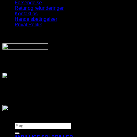
Forsendelse
Retur og refunderinger
Kontakt os
Handelsbetingelser
Privat Politik
Sveriges bedste udvalg
Af billige solbriller
Vi sender din pakke hurtigt med:
SnyggaSolglasögon.se
Copyright 2026 © SnyggaSolglasogon.se
Søg
efter: