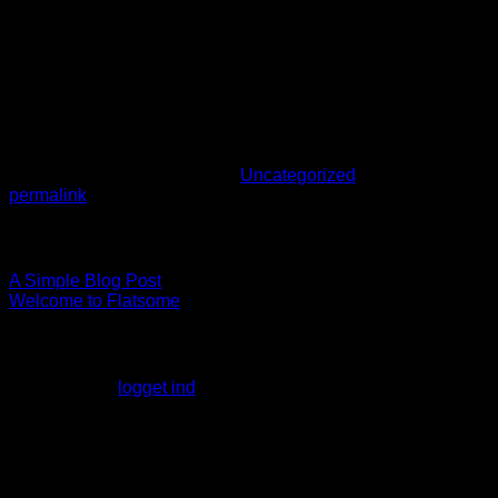
Aliquam vel lacinia purus, id tristique ipsum. Quisque vitae
nibh ut libero vulputate ornare quis in risus. Nam sodales
justo orci, a bibendum risus tincidunt id. Etiam hendrerit,
metus in volutpat tempus, neque libero viverra lorem, ac
tristique orci augue eu metus. Aenean elementum nisi vitae
justo adipiscing gravida sit amet et risus. Suspendisse
dapibus elementum quam, vel semper mi tempus ac.
Dette indlæg var udgivet den
Uncategorized
. Bookmark
permalink
.
Daniel
A Simple Blog Post
Welcome to Flatsome
Skriv et svar
Du skal være
logget ind
for at skrive en kommentar.
About
Lorem ipsum dolor sit amet, consectetuer adipiscing elit, sed
diam nonummy nibh euismod tincidunt.
Latest Posts