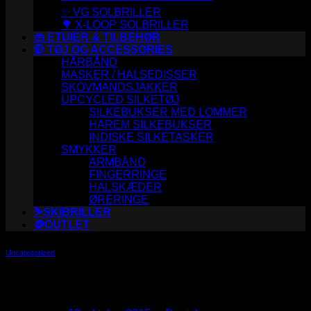
✨ VG SOLBRILLER
🌳 X-LOOP SOLBRILLER
👜 ETUIER & TILBEHØR
🧥 TØJ OG ACCESSORIES
HÅRBÅND
MASKER / HALSEDISSER
SKOVMANDSJAKKER
UPCYCLED SILKETØJ
SILKEBUKSER MED LOMMER
HAREM SILKEBUKSER
INDISKE SILKETASKER
SMYKKER
ARMBÅND
FINGERRINGE
HALSKÆDER
ØRERINGE
⛷️SKIBRILLER
🪙OUTLET
Uncategorized
Just another post with A Gallery