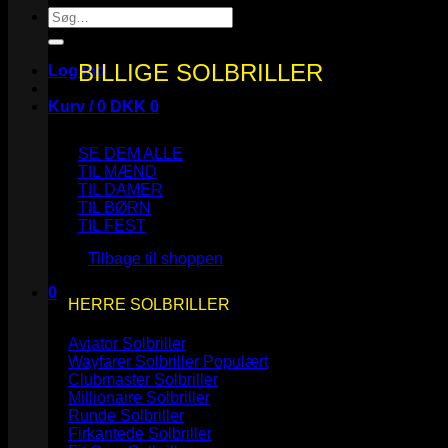
Søg
efter:
BILLIGE SOLBRILLER
Log ind
Kurv /
0
DKK
0
SE DEM ALLE
TIL MÆND
TIL DAMER
TIL BØRN
Ingen varer i kurven.
TIL FEST
Tilbage til shoppen
0
HERRE SOLBRILLER
Kurv
Aviator Solbriller
Wayfarer Solbriller
Clubmaster Solbriller
Millionaire Solbriller
Runde Solbriller
Ingen varer i kurven.
Firkantede Solbriller