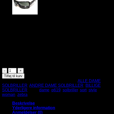
59
DKK
Flotte solbriller til damer i sort med zebra mønster på
indersiden af stængerne.
Materiale: Plast
UV400 beskyttelse
CE godkendte
På lager
Zebra
Style
Tilføj til kurv
Solbriller
Varenummer (SKU):
P-619BK
Kategorier:
ALLE DAME
-
SOLBRILLER
,
ANDRE DAME SOLBRILLER
,
BILLIGE
Sort
SOLBRILLER
Tags:
dame
,
p619
,
solbriller
,
sort
,
style
,
antal
woman
,
zebra
Beskrivelse
Yderligere information
Anmeldelser (0)