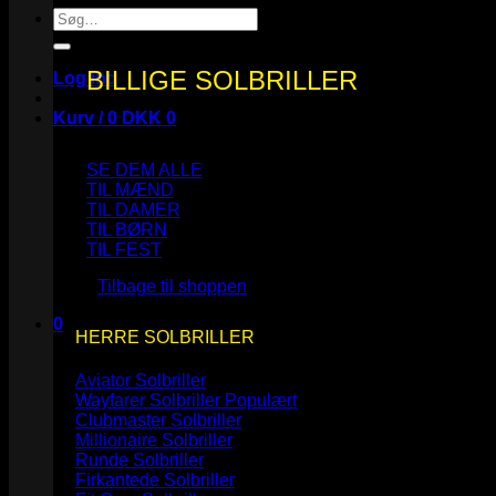
Søg
efter:
BILLIGE SOLBRILLER
Log ind
Kurv /
0
DKK
0
SE DEM ALLE
TIL MÆND
TIL DAMER
TIL BØRN
Ingen varer i kurven.
TIL FEST
Tilbage til shoppen
0
HERRE SOLBRILLER
Kurv
Aviator Solbriller
Wayfarer Solbriller
Clubmaster Solbriller
Millionaire Solbriller
Runde Solbriller
Ingen varer i kurven.
Firkantede Solbriller