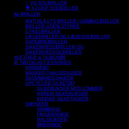
✨ VG SOLBRILLER
🌳 X-LOOP SOLBRILLER
👓 BRILLER
ANTI BLÅ LYS BRILLER / GAMING BRILLER
BRILLER UDEN STYRKE
CYKELBRILLER
LÆSEBRILLER OG LÆSESOLBRILLER
NATKØREBRILLER
SIKKERHEDSBRILLER OG
SIKKERHEDSOLBRILLER
👜 ETUIER & TILBEHØR
🧥 TØJ OG ACCESSORIES
HÅRBÅND
MASKER / HALSEDISSER
SKOVMANDSJAKKER
UPCYCLED SILKETØJ
SILKEBUKSER MED LOMMER
HAREM SILKEBUKSER
INDISKE SILKETASKER
SMYKKER
ARMBÅND
FINGERRINGE
HALSKÆDER
ØRERINGE