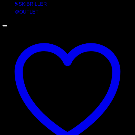
⛷️SKIBRILLER
🪙OUTLET