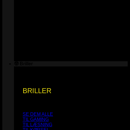
🤓 Briller
BRILLER
SE DEM ALLE
TIL GAMING
TIL LÆSNING
TIL KØRSEL