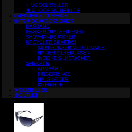
✨ VG SOLBRILLER
🌳 X-LOOP SOLBRILLER
👜 ETUIER & TILBEHØR
🧥 TØJ OG ACCESSORIES
HÅRBÅND
MASKER / HALSEDISSER
SKOVMANDSJAKKER
UPCYCLED SILKETØJ
SILKEBUKSER MED LOMMER
HAREM SILKEBUKSER
INDISKE SILKETASKER
SMYKKER
ARMBÅND
FINGERRINGE
HALSKÆDER
ØRERINGE
⛷️SKIBRILLER
🪙OUTLET