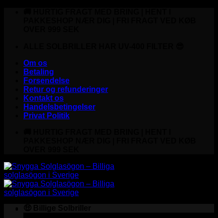
Fortsæt
🚚 HURTIG FRAGT MED BRING | HENT I
til
PAKKESHOP NÆR DIG | FRI FRAGT VED KØB
indhold
OVER 999 SEK
ALLE SOLBRILLER HAR UV-400 FILTER 😎
Om os
Betaling
Forsendelse
Retur og refunderinger
Kontakt os
Handelsbetingelser
Privat Politik
🚚 HURTIG FRAGT MED BRING | HENT I
PAKKESHOP NÆR DIG | FRI FRAGT VED KØB
OVER 999 SEK
🤑 Billige Solbriller