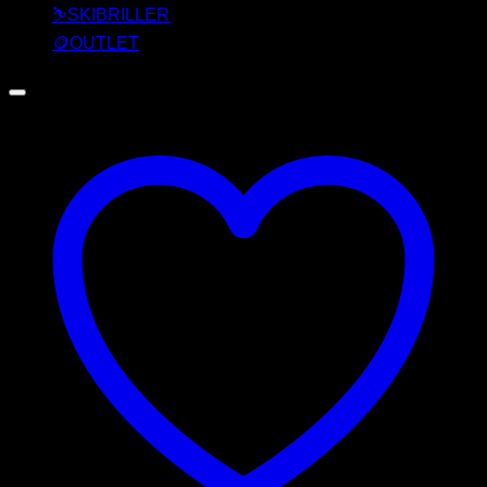
⛷️SKIBRILLER
🪙OUTLET