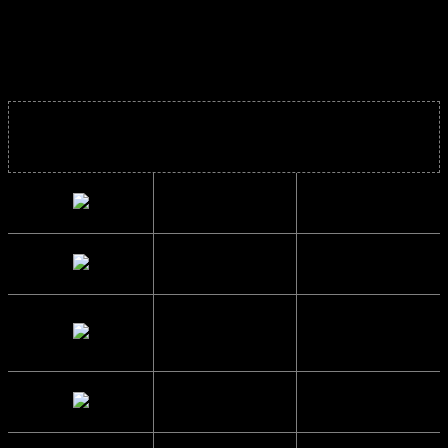
Y2K Solbriller – Vintage Solbriller – Retro Solbriller
Solbrillens mål
Bredde
13.3 cm.
Højde
4 cm.
Brillestangs
13.8 cm.
længde
Glas Bredde
5.5 cm.