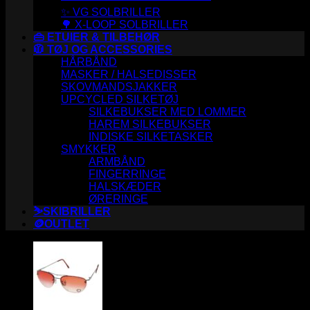
✨ VG SOLBRILLER
🌳 X-LOOP SOLBRILLER
👜 ETUIER & TILBEHØR
🧥 TØJ OG ACCESSORIES
HÅRBÅND
MASKER / HALSEDISSER
SKOVMANDSJAKKER
UPCYCLED SILKETØJ
SILKEBUKSER MED LOMMER
HAREM SILKEBUKSER
INDISKE SILKETASKER
SMYKKER
ARMBÅND
FINGERRINGE
HALSKÆDER
ØRERINGE
⛷️SKIBRILLER
🪙OUTLET