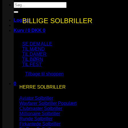
Søg
efter:
BILLIGE SOLBRILLER
Log ind
Kurv /
0
DKK
0
SE DEM ALLE
TIL MÆND
TIL DAMER
TIL BØRN
Ingen varer i kurven.
TIL FEST
Tilbage til shoppen
0
HERRE SOLBRILLER
Kurv
Aviator Solbriller
Wayfarer Solbriller
Clubmaster Solbriller
Millionaire Solbriller
Runde Solbriller
Ingen varer i kurven.
Firkantede Solbriller