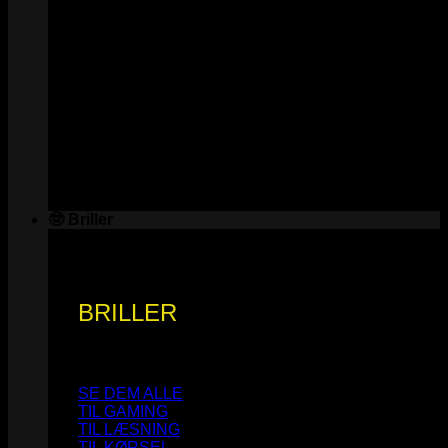
🤓 Briller
BRILLER
SE DEM ALLE
TIL GAMING
TIL LÆSNING
TIL KØRSEL