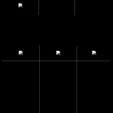
Mellemrum
1.6 cm.
mellem glas
Solbrillerne
CE
Sendes i en
har UV400
Godkendte
papkasse
beskyttelse
så de ikke
Solbrillerne
går i stykker
Blokerer 99 til
opfylder alle
100 procent af
lovmæssige
Vi pakker
alle UVA- og
krav i EU, der
altid solbriller
UVB-stråler og
sikrer at dine
forsvarligt
beskytter dine
solbriller er
ind, så de
øjne mod
testet og
kommer frem