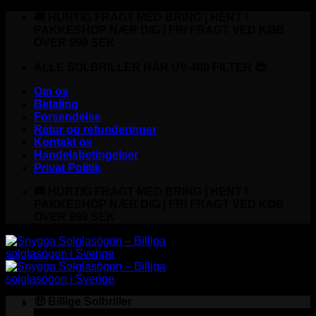
Fortsæt
🚚 HURTIG FRAGT MED BRING | HENT I
til
PAKKESHOP NÆR DIG | FRI FRAGT VED KØB
indhold
OVER 999 SEK
ALLE SOLBRILLER HAR UV-400 FILTER 😎
Om os
Betaling
Forsendelse
Retur og refunderinger
Kontakt os
Handelsbetingelser
Privat Politik
🚚 HURTIG FRAGT MED BRING | HENT I
PAKKESHOP NÆR DIG | FRI FRAGT VED KØB
OVER 999 SEK
🤑 Billige Solbriller