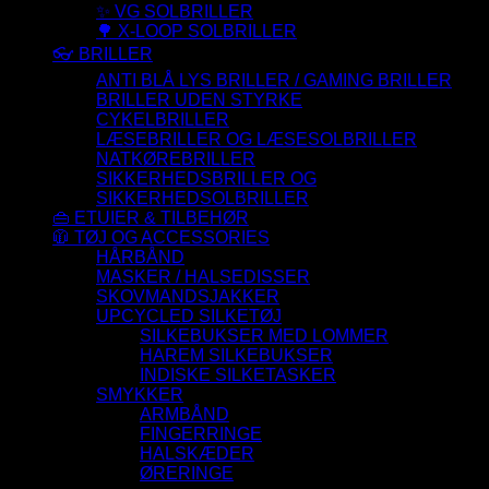
✨ VG SOLBRILLER
🌳 X-LOOP SOLBRILLER
👓 BRILLER
ANTI BLÅ LYS BRILLER / GAMING BRILLER
BRILLER UDEN STYRKE
CYKELBRILLER
LÆSEBRILLER OG LÆSESOLBRILLER
NATKØREBRILLER
SIKKERHEDSBRILLER OG
SIKKERHEDSOLBRILLER
👜 ETUIER & TILBEHØR
🧥 TØJ OG ACCESSORIES
HÅRBÅND
MASKER / HALSEDISSER
SKOVMANDSJAKKER
UPCYCLED SILKETØJ
SILKEBUKSER MED LOMMER
HAREM SILKEBUKSER
INDISKE SILKETASKER
SMYKKER
ARMBÅND
FINGERRINGE
HALSKÆDER
ØRERINGE