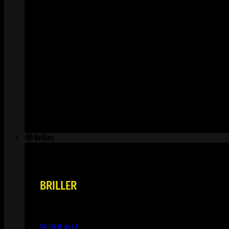
🤓 Briller
BRILLER
SE DEM ALLE