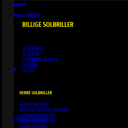
Log ind
Kurv /
0
DKK
0
BILLIGE SOLBRILLER
SE DEM ALLE
Ingen varer i kurven.
TIL MÆND
TIL DAMER
Tilbage til shoppen
TIL BØRN
0
TIL FEST
Kurv
HERRE SOLBRILLER
Aviator Solbriller
Ingen varer i kurven.
Wayfarer Solbriller
Clubmaster Solbriller
Tilbage til shoppen
Millionaire Solbriller
Runde Solbriller