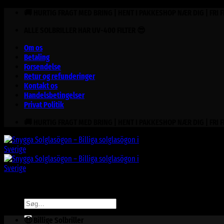
Fortsæt
🚚 HURTIG FRAGT MED BRING | HENT I PAKKESHOP NÆR DIG | FRI 
til
ALLE SOLBRILLER HAR UV-400 FILTER 😎
indhold
Om os
Betaling
Forsendelse
Retur og refunderinger
Kontakt os
Handelsbetingelser
Privat Politik
🚚 HURTIG FRAGT MED BRING | HENT I PAKKESHOP NÆR DIG | FRI 
Søg
efter:
🤑 Billige Solbriller