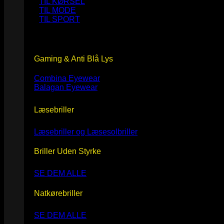
TIL KØRSEL
TIL MODE
TIL SPORT
Gaming & Anti Blå Lys
Combina Eyewear
Balagan Eyewear
Læsebriller
Læsebriller og Læsesolbriller
Briller Uden Styrke
SE DEM ALLE
Natkørebriller
SE DEM ALLE