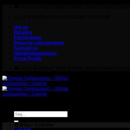
Fortsæt
🚚 HURTIG FRAGT MED BRING | HENT I PAKKESHO
til
indhold
ALLE SOLBRILLER HAR UV-400 FILTER 😎
Om os
Betaling
Forsendelse
Retur og refunderinger
Kontakt os
Handelsbetingelser
Privat Politik
🚚 HURTIG FRAGT MED BRING | HENT I PAKKESHO
Søg
efter:
🤑 Billige Solbriller
Log ind