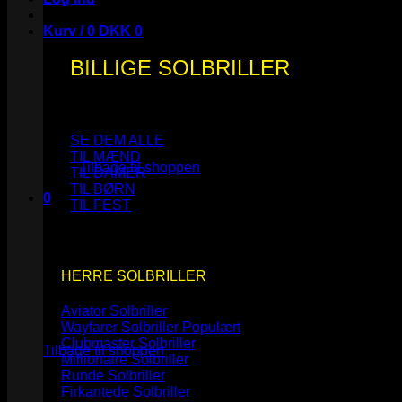
Kurv /
0
DKK
0
BILLIGE SOLBRILLER
Ingen varer i kurven.
SE DEM ALLE
TIL MÆND
Tilbage til shoppen
TIL DAMER
TIL BØRN
0
TIL FEST
Kurv
HERRE SOLBRILLER
Aviator Solbriller
Ingen varer i kurven.
Wayfarer Solbriller
Clubmaster Solbriller
Tilbage til shoppen
Millionaire Solbriller
Runde Solbriller
Firkantede Solbriller