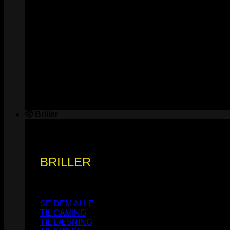
🤓 Briller
BRILLER
SE DEM ALLE
TIL GAMING
TIL LÆSNING