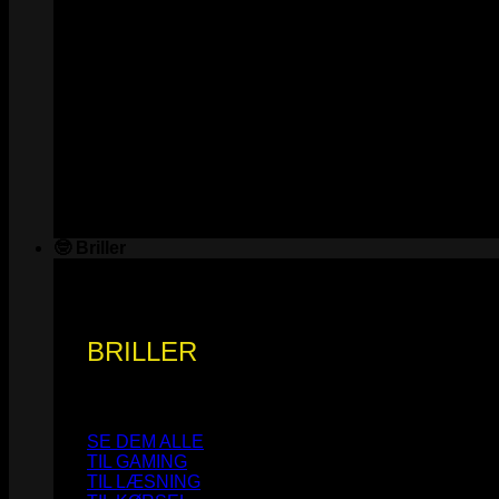
🤓 Briller
BRILLER
SE DEM ALLE
TIL GAMING
TIL LÆSNING