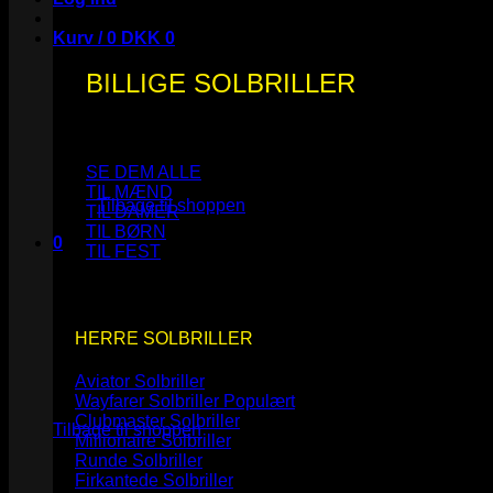
Kurv /
0
DKK
0
BILLIGE SOLBRILLER
Ingen varer i kurven.
SE DEM ALLE
TIL MÆND
Tilbage til shoppen
TIL DAMER
TIL BØRN
0
TIL FEST
Kurv
HERRE SOLBRILLER
Aviator Solbriller
Ingen varer i kurven.
Wayfarer Solbriller
Clubmaster Solbriller
Tilbage til shoppen
Millionaire Solbriller
Runde Solbriller
Firkantede Solbriller