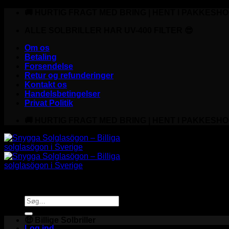
Fortsæt
🚚 HURTIG FRAGT MED BRING | HENT I PAKKESHO
til
indhold
ALLE SOLBRILLER HAR UV-400 FILTER 😎
Om os
Betaling
Forsendelse
Retur og refunderinger
Kontakt os
Handelsbetingelser
Privat Politik
🚚 HURTIG FRAGT MED BRING | HENT I PAKKESHO
Søg
efter:
🤑 Billige Solbriller
Log ind