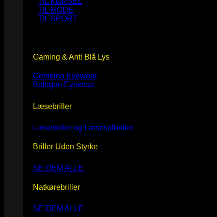
TIL KØRSEL
TIL MODE
TIL SPORT
Gaming & Anti Blå Lys
Combina Eyewear
Balagan Eyewear
Læsebriller
Læsebriller og Læsesolbriller
Briller Uden Styrke
SE DEM ALLE
Natkørebriller
SE DEM ALLE