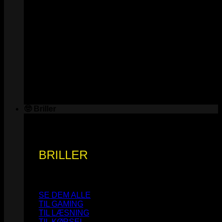
🤓 Briller
BRILLER
SE DEM ALLE
TIL GAMING
TIL LÆSNING
TIL KØRSEL