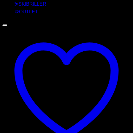
⛷️SKIBRILLER
🪙OUTLET