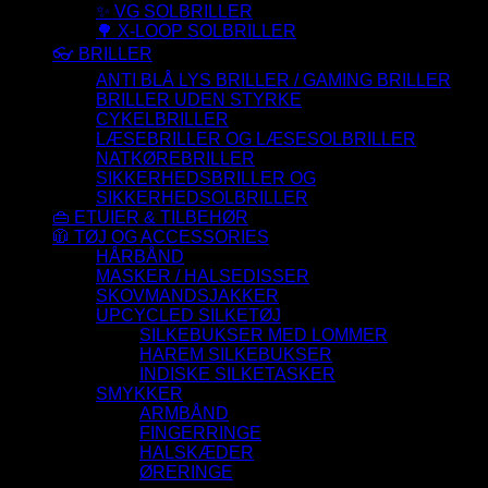
✨ VG SOLBRILLER
🌳 X-LOOP SOLBRILLER
👓 BRILLER
ANTI BLÅ LYS BRILLER / GAMING BRILLER
BRILLER UDEN STYRKE
CYKELBRILLER
LÆSEBRILLER OG LÆSESOLBRILLER
NATKØREBRILLER
SIKKERHEDSBRILLER OG
SIKKERHEDSOLBRILLER
👜 ETUIER & TILBEHØR
🧥 TØJ OG ACCESSORIES
HÅRBÅND
MASKER / HALSEDISSER
SKOVMANDSJAKKER
UPCYCLED SILKETØJ
SILKEBUKSER MED LOMMER
HAREM SILKEBUKSER
INDISKE SILKETASKER
SMYKKER
ARMBÅND
FINGERRINGE
HALSKÆDER
ØRERINGE