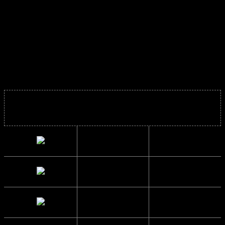
De er også bare super fede hvis man rigtig godt kan lide
sporty solbriller og camouflage.
Passer både herrer og damer. Køb dem inden de er udsolgt.
Solbrillens mål
Bredde
14 cm.
Højde
4.5 cm.
Sidelængde
13 cm.