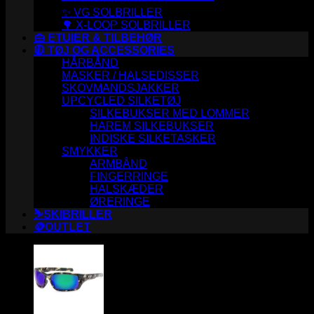
✨ VG SOLBRILLER
🌳 X-LOOP SOLBRILLER
👜 ETUIER & TILBEHØR
🧥 TØJ OG ACCESSORIES
HÅRBÅND
MASKER / HALSEDISSER
SKOVMANDSJAKKER
UPCYCLED SILKETØJ
SILKEBUKSER MED LOMMER
HAREM SILKEBUKSER
INDISKE SILKETASKER
SMYKKER
ARMBÅND
FINGERRINGE
HALSKÆDER
ØRERINGE
⛷️SKIBRILLER
🪙OUTLET