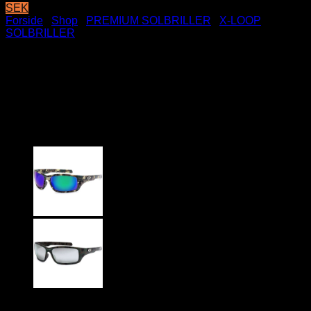
SEK
Forside
/
Shop
/
PREMIUM SOLBRILLER
/
X-LOOP
SOLBRILLER
X-Loop Solbriller – Estevan |
Brune glas med blå-lilla
spejleffekt
199
DKK