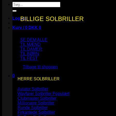
Søg
efter:
BILLIGE SOLBRILLER
Log ind
Kurv /
0
DKK
0
SE DEM ALLE
TIL MÆND
TIL DAMER
TIL BØRN
Ingen varer i kurven.
TIL FEST
Tilbage til shoppen
0
HERRE SOLBRILLER
Kurv
Aviator Solbriller
Wayfarer Solbriller
Clubmaster Solbriller
Millionaire Solbriller
Runde Solbriller
Ingen varer i kurven.
Firkantede Solbriller