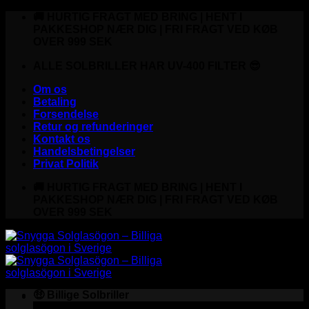
Fortsæt
🚚 HURTIG FRAGT MED BRING | HENT I
til
PAKKESHOP NÆR DIG | FRI FRAGT VED KØB
indhold
OVER 999 SEK
ALLE SOLBRILLER HAR UV-400 FILTER 😎
Om os
Betaling
Forsendelse
Retur og refunderinger
Kontakt os
Handelsbetingelser
Privat Politik
🚚 HURTIG FRAGT MED BRING | HENT I
PAKKESHOP NÆR DIG | FRI FRAGT VED KØB
OVER 999 SEK
🤑 Billige Solbriller