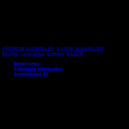
X-LOOP – 8X2450
UV400
CE Godkendte
Ikke på lager
Varenummer (SKU):
8X2450BNBEMR-1
Kategorier:
PREMIUM SOLBRILLER
,
X-LOOP SOLBRILLER
Tags:
8X2450
,
camouflage
,
solbriller
,
X-LOOP
Beskrivelse
Yderligere information
Anmeldelser (0)
Sportsformede matte solbriller med
spejlglas og camouflage stel
Super fede solbriller med mat overflade, metal X-Loop
logoer, og camouflage stel.
Solbrillerne er perfekte med sin camouflage til jægere og
andre som bevæger sig meget i naturen.