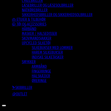
CYKELBRILLER
LÆSEBRILLER OG LÆSESOLBRILLER
NATKØREBRILLER
SIKKERHEDSBRILLER OG SIKKERHEDSOLBRILLER
👜 ETUIER & TILBEHØR
🧥 TØJ OG ACCESSORIES
HÅRBÅND
MASKER / HALSEDISSER
SKOVMANDSJAKKER
UPCYCLED SILKETØJ
SILKEBUKSER MED LOMMER
HAREM SILKEBUKSER
INDISKE SILKETASKER
SMYKKER
ARMBÅND
FINGERRINGE
HALSKÆDER
ØRERINGE
⛷️SKIBRILLER
🪙OUTLET