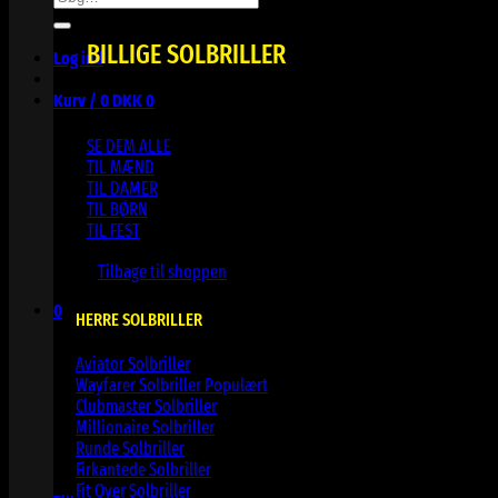
efter:
BILLIGE SOLBRILLER
Log ind
Kurv /
0
DKK
0
SE DEM ALLE
TIL MÆND
TIL DAMER
TIL BØRN
TIL FEST
Ingen varer i kurven.
Tilbage til shoppen
0
HERRE SOLBRILLER
Kurv
Aviator Solbriller
Wayfarer Solbriller
Clubmaster Solbriller
Millionaire Solbriller
Runde Solbriller
Ingen varer i kurven.
Firkantede Solbriller
Fit Over Solbriller