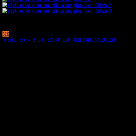
SEK
Forside
/
Shop
/
BILLIGE SOLBRILLER
/
ALLE DAME SOLBRILLER
Wayfarer Solbriller med blålilla
spejlglas – Sort
79
DKK
Sorte Wayfarer solbriller med blålilla spejlglas
Blankt stel
CE Godkendte
UV400 Beskyttelse