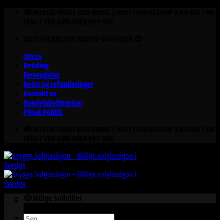
Fortsæt
🚚 HURTIG FRAGT MED BRING | HENT I PAKKESHOP NÆR DIG | FRI
til
FRAGT VED KØB OVER 999 SEK
indhold
ALLE SOLBRILLER HAR UV-400 FILTER 😎
Om os
Betaling
Forsendelse
Retur og refunderinger
Kontakt os
Handelsbetingelser
Privat Politik
🚚 HURTIG FRAGT MED BRING | HENT I PAKKESHOP NÆR DIG | FRI
FRAGT VED KØB OVER 999 SEK
🤑 Billige Solbriller
Søg