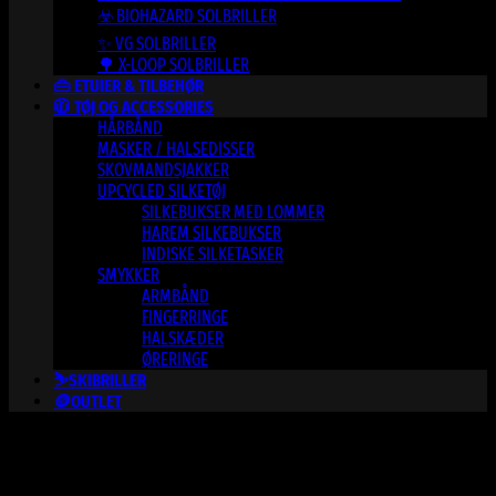
☣️ BIOHAZARD SOLBRILLER
✨ VG SOLBRILLER
🌳 X-LOOP SOLBRILLER
👜 ETUIER & TILBEHØR
🧥 TØJ OG ACCESSORIES
HÅRBÅND
MASKER / HALSEDISSER
SKOVMANDSJAKKER
UPCYCLED SILKETØJ
SILKEBUKSER MED LOMMER
HAREM SILKEBUKSER
INDISKE SILKETASKER
SMYKKER
ARMBÅND
FINGERRINGE
HALSKÆDER
ØRERINGE
⛷️SKIBRILLER
🪙OUTLET