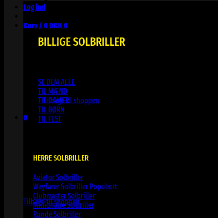
Log ind
Kurv /
0
DKK
0
BILLIGE SOLBRILLER
SE DEM ALLE
Ingen varer i kurven.
TIL MÆND
TIL DAMER
Tilbage til shoppen
TIL BØRN
0
TIL FEST
Kurv
HERRE SOLBRILLER
Aviator Solbriller
Ingen varer i kurven.
Wayfarer Solbriller
Clubmaster Solbriller
Tilbage til shoppen
Millionaire Solbriller
Runde Solbriller