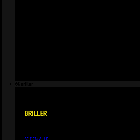
🤓 Briller
BRILLER
SE DEM ALLE