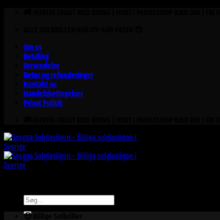
Fortsæt
🚚 HURTIG FRAGT MED BRING | HENT I PAKKESHOP NÆR DIG | FRI 
til
ALLE SOLBRILLER HAR UV-400 FILTER 😎
indhold
Om os
Betaling
Forsendelse
Retur og refunderinger
Kontakt os
Handelsbetingelser
Privat Politik
🚚 HURTIG FRAGT MED BRING | HENT I PAKKESHOP NÆR DIG | FRI 
Søg
efter:
🤑 Billige Solbriller