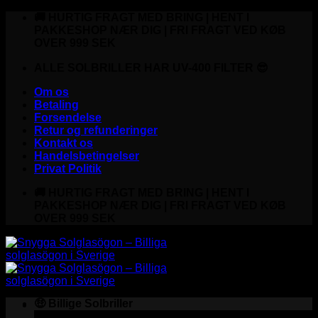
Fortsæt
🚚 HURTIG FRAGT MED BRING | HENT I
til
PAKKESHOP NÆR DIG | FRI FRAGT VED KØB
indhold
OVER 999 SEK
ALLE SOLBRILLER HAR UV-400 FILTER 😎
Om os
Betaling
Forsendelse
Retur og refunderinger
Kontakt os
Handelsbetingelser
Privat Politik
🚚 HURTIG FRAGT MED BRING | HENT I
PAKKESHOP NÆR DIG | FRI FRAGT VED KØB
OVER 999 SEK
🤑 Billige Solbriller