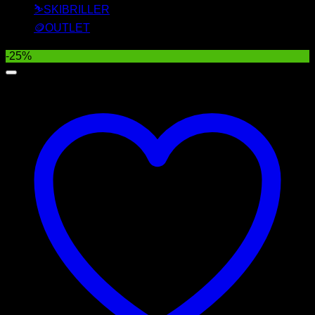
⛷️SKIBRILLER
🪙OUTLET
-25%