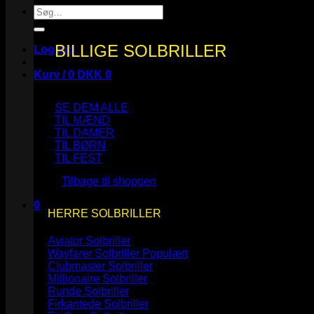
Søg
efter:
BILLIGE SOLBRILLER
Log ind
Kurv /
0
DKK
0
SE DEM ALLE
TIL MÆND
TIL DAMER
TIL BØRN
Ingen varer i kurven.
TIL FEST
Tilbage til shoppen
0
HERRE SOLBRILLER
Kurv
Aviator Solbriller
Wayfarer Solbriller
Clubmaster Solbriller
Millionaire Solbriller
Runde Solbriller
Ingen varer i kurven.
Firkantede Solbriller