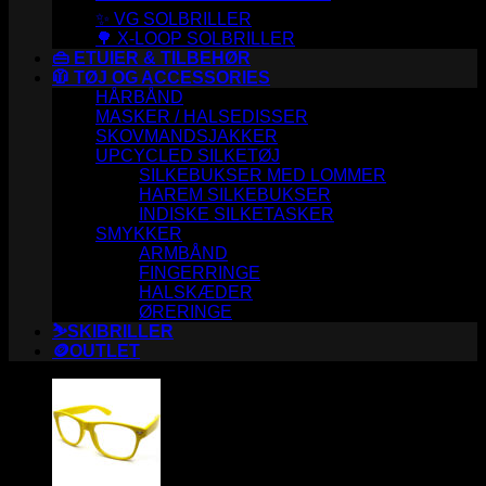
✨ VG SOLBRILLER
🌳 X-LOOP SOLBRILLER
👜 ETUIER & TILBEHØR
🧥 TØJ OG ACCESSORIES
HÅRBÅND
MASKER / HALSEDISSER
SKOVMANDSJAKKER
UPCYCLED SILKETØJ
SILKEBUKSER MED LOMMER
HAREM SILKEBUKSER
INDISKE SILKETASKER
SMYKKER
ARMBÅND
FINGERRINGE
HALSKÆDER
ØRERINGE
⛷️SKIBRILLER
🪙OUTLET