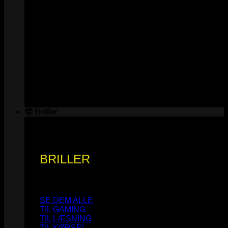
🤓 Briller
BRILLER
SE DEM ALLE
TIL GAMING
TIL LÆSNING
TIL KØRSEL