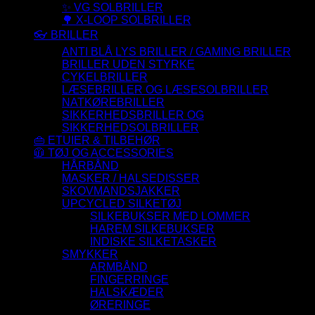
✨ VG SOLBRILLER
🌳 X-LOOP SOLBRILLER
👓 BRILLER
ANTI BLÅ LYS BRILLER / GAMING BRILLER
BRILLER UDEN STYRKE
CYKELBRILLER
LÆSEBRILLER OG LÆSESOLBRILLER
NATKØREBRILLER
SIKKERHEDSBRILLER OG
SIKKERHEDSOLBRILLER
👜 ETUIER & TILBEHØR
🧥 TØJ OG ACCESSORIES
HÅRBÅND
MASKER / HALSEDISSER
SKOVMANDSJAKKER
UPCYCLED SILKETØJ
SILKEBUKSER MED LOMMER
HAREM SILKEBUKSER
INDISKE SILKETASKER
SMYKKER
ARMBÅND
FINGERRINGE
HALSKÆDER
ØRERINGE