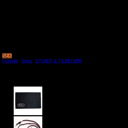
SEK
Forside
/
Shop
/
ETUIER & TILBEHØR
Værktøjssæt til ure