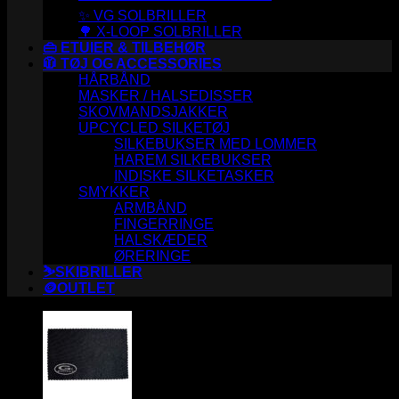
✨ VG SOLBRILLER
🌳 X-LOOP SOLBRILLER
👜 ETUIER & TILBEHØR
🧥 TØJ OG ACCESSORIES
HÅRBÅND
MASKER / HALSEDISSER
SKOVMANDSJAKKER
UPCYCLED SILKETØJ
SILKEBUKSER MED LOMMER
HAREM SILKEBUKSER
INDISKE SILKETASKER
SMYKKER
ARMBÅND
FINGERRINGE
HALSKÆDER
ØRERINGE
⛷️SKIBRILLER
🪙OUTLET