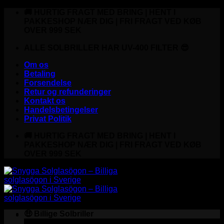
Fortsæt
🚚 HURTIG FRAGT MED BRING | HENT I
til
PAKKESHOP NÆR DIG | FRI FRAGT VED KØB
indhold
OVER 999 SEK
ALLE SOLBRILLER HAR UV-400 FILTER 😎
Om os
Betaling
Forsendelse
Retur og refunderinger
Kontakt os
Handelsbetingelser
Privat Politik
🚚 HURTIG FRAGT MED BRING | HENT I
PAKKESHOP NÆR DIG | FRI FRAGT VED KØB
OVER 999 SEK
🤑 Billige Solbriller