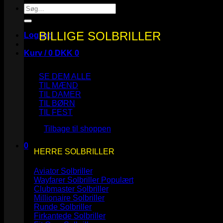
Søg
efter:
BILLIGE SOLBRILLER
Log ind
Kurv /
0
DKK
0
SE DEM ALLE
TIL MÆND
TIL DAMER
TIL BØRN
Ingen varer i kurven.
TIL FEST
Tilbage til shoppen
0
HERRE SOLBRILLER
Kurv
Aviator Solbriller
Wayfarer Solbriller
Clubmaster Solbriller
Millionaire Solbriller
Runde Solbriller
Ingen varer i kurven.
Firkantede Solbriller