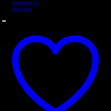
⛷️SKIBRILLER
🪙OUTLET