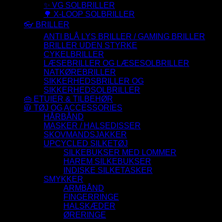
✨ VG SOLBRILLER
🌳 X-LOOP SOLBRILLER
👓 BRILLER
ANTI BLÅ LYS BRILLER / GAMING BRILLER
BRILLER UDEN STYRKE
CYKELBRILLER
LÆSEBRILLER OG LÆSESOLBRILLER
NATKØREBRILLER
SIKKERHEDSBRILLER OG
SIKKERHEDSOLBRILLER
👜 ETUIER & TILBEHØR
🧥 TØJ OG ACCESSORIES
HÅRBÅND
MASKER / HALSEDISSER
SKOVMANDSJAKKER
UPCYCLED SILKETØJ
SILKEBUKSER MED LOMMER
HAREM SILKEBUKSER
INDISKE SILKETASKER
SMYKKER
ARMBÅND
FINGERRINGE
HALSKÆDER
ØRERINGE