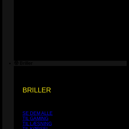
🤓 Briller
BRILLER
SE DEM ALLE
TIL GAMING
TIL LÆSNING
TIL KØRSEL