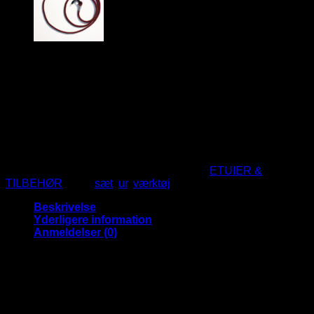
149
DKK
Værktøjssæt til reparation og udskiftning af batteri
på armbåndsure.
Værktøj til at forkorte urremmen.
Spar masser af penge på batteri udskiftning.
Ikke på lager
Varenummer (SKU):
00001904
Kategori:
ETUIER &
TILBEHØR
Tags:
sæt
,
ur
,
værktøj
Beskrivelse
Yderligere information
Anmeldelser (0)
Reparationssæt til armbåndsure
VÆRKTØJSSÆT TIL REPARATION AF URE, SAMT
UDSKIFTNING AF BATTERI