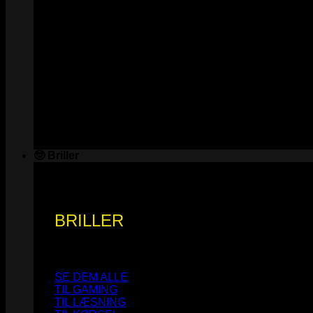
🤓 Briller
BRILLER
SE DEM ALLE
TIL GAMING
TIL LÆSNING