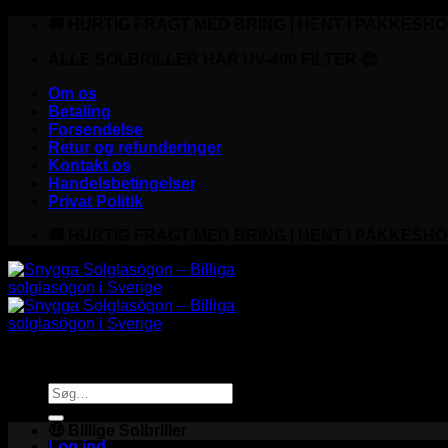
Fortsæt
🚚 HURTIG FRAGT MED BRING | HENT I PAKKESHO
til
indhold
ALLE SOLBRILLER HAR UV-400 FILTER 😎
Om os
Betaling
Forsendelse
Retur og refunderinger
Kontakt os
Handelsbetingelser
Privat Politik
🚚 HURTIG FRAGT MED BRING | HENT I PAKKESHO
Søg
efter:
🤑 Billige Solbriller
Log ind