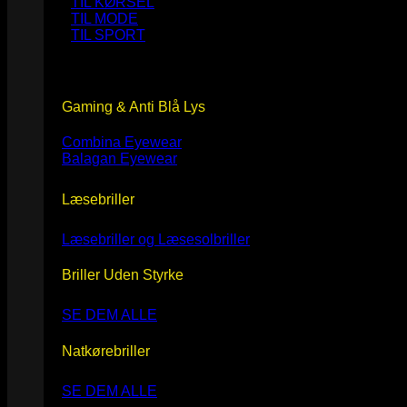
TIL KØRSEL
TIL MODE
TIL SPORT
Gaming & Anti Blå Lys
Combina Eyewear
Balagan Eyewear
Læsebriller
Læsebriller og Læsesolbriller
Briller Uden Styrke
SE DEM ALLE
Natkørebriller
SE DEM ALLE