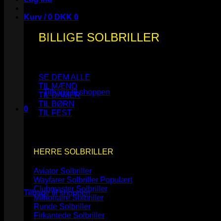
Kurv /
0
DKK
0
BILLIGE SOLBRILLER
Ingen varer i kurven.
SE DEM ALLE
TIL MÆND
Tilbage til shoppen
TIL DAMER
TIL BØRN
0
TIL FEST
Kurv
HERRE SOLBRILLER
Aviator Solbriller
Ingen varer i kurven.
Wayfarer Solbriller
Clubmaster Solbriller
Tilbage til shoppen
Millionaire Solbriller
Runde Solbriller
Firkantede Solbriller