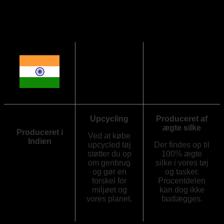
Upcycling
Produceret af
ægte silke
Produceret i
Ved at købe
Indien
upcycled tøj
Der findes op til
støtter du op
100% ægte
Vores silketøj
om genbrug
silke i vores tøj
og tasker er
og gør en
og tasker.
produceret i
forskel for
Procentdelen
Indien.
miljøet og
kan dog ikke
vores planet.
fastlægges.