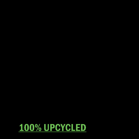
Materiale beskrivelse:
Da bukserne er upcycled og lavet af genbrugte tekstiler, kan
der forekomme små “skønhedspletter/fejl” i stoffet. Disse
vidner om sariernes tidligere liv og bidrager til deres unikke
karakter. Vi ser dem ikke som fejl, men som en del af tøjets
historie og charme.
Da sarierne som bukserne er produceret af, er genbrugte,
kan vi ikke garantere den præcise sammensætning af
materialet i hver enkelt par bukser. De fleste indeholder en
del mængde silke og ofte 100%, men kan også indeholde
syntetiske fibre og være en blanding. Selvom vi foretrækker
at undgå kunststoffer, mener vi stadig, at genbrugte sarier er
et bæredygtigt valg, da stoffet får nyt liv i stedet for at gå til
spilde.
Vi har ikke mulighed for at lave en fuldstændig materiale
analyse af hver par bukser. De mærkater, der findes inde i
tøjet, er ikke altid retvisende. Derfor er det vigtigt at forstå
dette og at du accepterer dette ved køb i vores webshop.