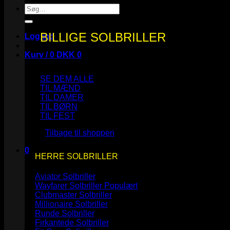
Søg
efter:
BILLIGE SOLBRILLER
Log ind
Kurv /
0
DKK
0
SE DEM ALLE
TIL MÆND
TIL DAMER
TIL BØRN
Ingen varer i kurven.
TIL FEST
Tilbage til shoppen
0
HERRE SOLBRILLER
Kurv
Aviator Solbriller
Wayfarer Solbriller
Clubmaster Solbriller
Millionaire Solbriller
Runde Solbriller
Ingen varer i kurven.
Firkantede Solbriller