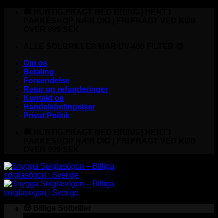
Fortsæt
🚚 HURTIG FRAGT MED BRING | HENT I
til
PAKKESHOP NÆR DIG | FRI FRAGT VED KØB
indhold
OVER 999 SEK
ALLE SOLBRILLER HAR UV-400 FILTER 😎
Om os
Betaling
Forsendelse
Retur og refunderinger
Kontakt os
Handelsbetingelser
Privat Politik
🚚 HURTIG FRAGT MED BRING | HENT I
PAKKESHOP NÆR DIG | FRI FRAGT VED KØB
OVER 999 SEK
🤑 Billige Solbriller