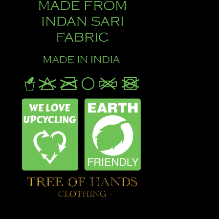
Hvad Er Upcycled Silketøj og tasker fra TREE