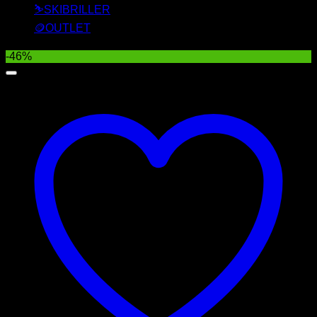
⛷️SKIBRILLER
🪙OUTLET
-46%