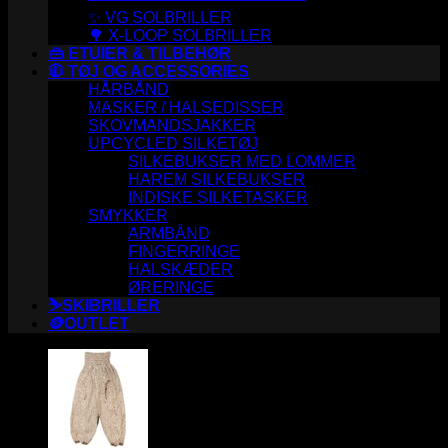
✨ VG SOLBRILLER
🌳 X-LOOP SOLBRILLER
👜 ETUIER & TILBEHØR
🧥 TØJ OG ACCESSORIES
HÅRBÅND
MASKER / HALSEDISSER
SKOVMANDSJAKKER
UPCYCLED SILKETØJ
SILKEBUKSER MED LOMMER
HAREM SILKEBUKSER
INDISKE SILKETASKER
SMYKKER
ARMBÅND
FINGERRINGE
HALSKÆDER
ØRERINGE
⛷️SKIBRILLER
🪙OUTLET