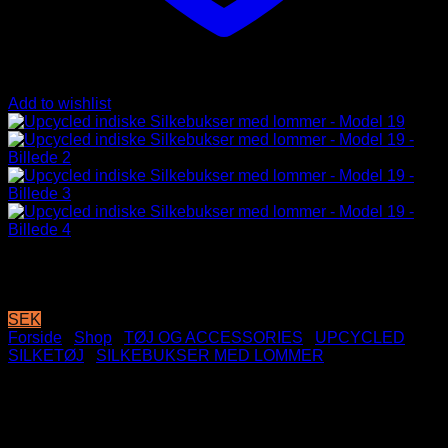
Add to wishlist
SEK
Forside
/
Shop
/
TØJ OG ACCESSORIES
/
UPCYCLED
SILKETØJ
/
SILKEBUKSER MED LOMMER
Upcycled indiske Silkebukser
med lommer – Model 19