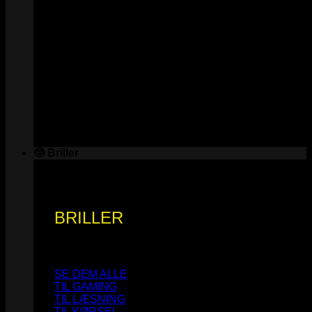
🤓 Briller
BRILLER
SE DEM ALLE
TIL GAMING
TIL LÆSNING
TIL KØRSEL