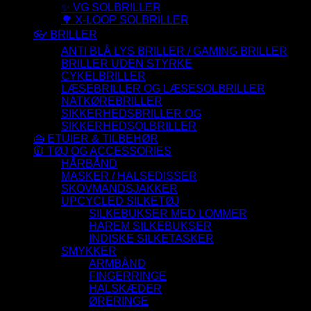
✨ VG SOLBRILLER
🌳 X-LOOP SOLBRILLER
👓 BRILLER
ANTI BLÅ LYS BRILLER / GAMING BRILLER
BRILLER UDEN STYRKE
CYKELBRILLER
LÆSEBRILLER OG LÆSESOLBRILLER
NATKØREBRILLER
SIKKERHEDSBRILLER OG
SIKKERHEDSOLBRILLER
👜 ETUIER & TILBEHØR
🧥 TØJ OG ACCESSORIES
HÅRBÅND
MASKER / HALSEDISSER
SKOVMANDSJAKKER
UPCYCLED SILKETØJ
SILKEBUKSER MED LOMMER
HAREM SILKEBUKSER
INDISKE SILKETASKER
SMYKKER
ARMBÅND
FINGERRINGE
HALSKÆDER
ØRERINGE