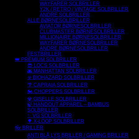
WAYFARER SOLBRILLER
Y2K / RETRO / VINTAGE SOLBRILLER
ANDRE SOLBRILLER
ALLE BØRNESOLBRILLER
AVIATOR BØRNESOLBRILLER
CLUBMASTER BØRNESOLBRILLER
MILLIONAIRE BØRNESOLBRILLER
WAYFARER BØRNESOLBRILLER
ANDRE BØRNESOLBRILLER
FESTBRILLER
👑 PREMIUM SOLBRILLER
😎 LOCS SOLBRILLER
🌆 MANHATTAN SOLBRILLER
☣️ BIOHAZARD SOLBRILLER
🌴 CAPRAIA SOLBRILLER
🏍️ CHOPPERS SOLBRILLER
💎 GISELLE SOLBRILLER
🍃 HANDOUT APPAREL – BAMBUS
SOLBRILLER
✨ VG SOLBRILLER
🌳 X-LOOP SOLBRILLER
👓 BRILLER
ANTI BLÅ LYS BRILLER / GAMING BRILLER