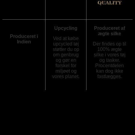
Upcycling
Produceret af
ægte silke
Produceret i
Ved at købe
Indien
upcycled tøj
Der findes op til
støtter du op
100% ægte
Vores silketøj
om genbrug
silke i vores tøj
og tasker er
og gør en
og tasker.
produceret i
forskel for
Procentdelen
Indien.
miljøet og
kan dog ikke
vores planet.
fastlægges.
Anmeldelser
Der er endnu ikke nogle anmeldelser.
Kun kunder, der er logget ind og har købt denne vare, kan
skrive en anmeldelse.