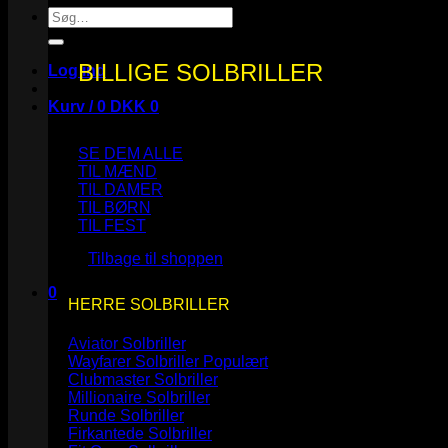
Søg
efter:
BILLIGE SOLBRILLER
Log ind
Kurv /
0
DKK
0
SE DEM ALLE
TIL MÆND
TIL DAMER
TIL BØRN
Ingen varer i kurven.
TIL FEST
Tilbage til shoppen
0
HERRE SOLBRILLER
Kurv
Aviator Solbriller
Wayfarer Solbriller
Clubmaster Solbriller
Millionaire Solbriller
Runde Solbriller
Ingen varer i kurven.
Firkantede Solbriller