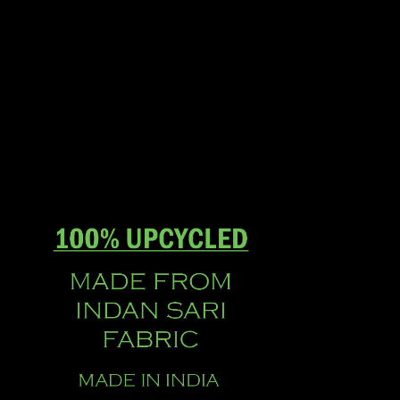
Da sarierne som bukserne er produceret af, er genbrugte,
kan vi ikke garantere den præcise sammensætning af
materialet i hver enkelt par bukser. De fleste indeholder en
del mængde silke og ofte 100%, men kan også indeholde
syntetiske fibre og være en blanding. Selvom vi foretrækker
at undgå kunststoffer, mener vi stadig, at genbrugte sarier er
et bæredygtigt valg, da stoffet får nyt liv i stedet for at gå til
spilde.
Vi har ikke mulighed for at lave en fuldstændig materiale
analyse af hver par bukser. De mærkater, der findes inde i
tøjet, er ikke altid retvisende. Derfor er det vigtigt at forstå
dette og at du accepterer dette ved køb i vores webshop.