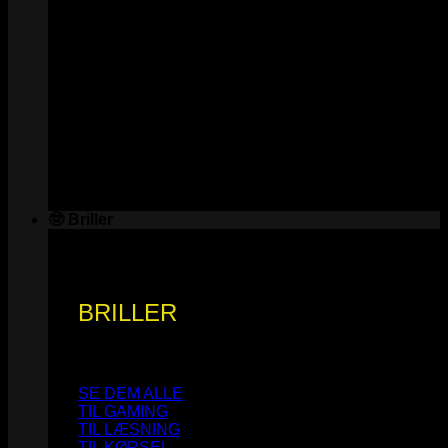
🤓 Briller
BRILLER
SE DEM ALLE
TIL GAMING
TIL LÆSNING
TIL KØRSEL