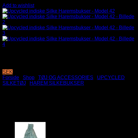
Add to wishlist
SEK
Forside
/
Shop
/
TØJ OG ACCESSORIES
/
UPCYCLED
SILKETØJ
/
HAREM SILKEBUKSER
Upcycled indiske Silke
Haremsbukser – Model 42