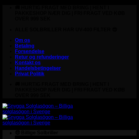
Fortsæt
🚚 HURTIG FRAGT MED BRING | HENT I
til
PAKKESHOP NÆR DIG | FRI FRAGT VED KØB
indhold
OVER 999 SEK
ALLE SOLBRILLER HAR UV-400 FILTER 😎
Om os
Betaling
Forsendelse
Retur og refunderinger
Kontakt os
Handelsbetingelser
Privat Politik
🚚 HURTIG FRAGT MED BRING | HENT I
PAKKESHOP NÆR DIG | FRI FRAGT VED KØB
OVER 999 SEK
🤑 Billige Solbriller