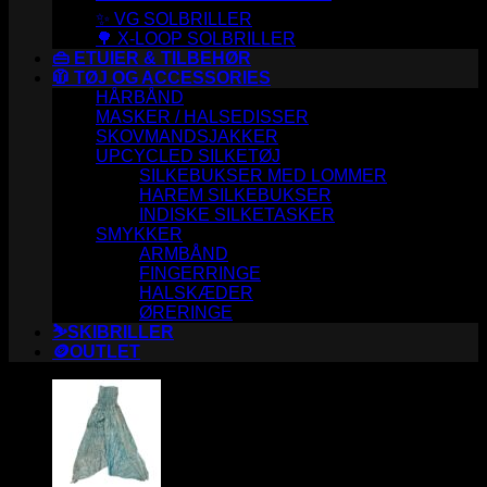
✨ VG SOLBRILLER
🌳 X-LOOP SOLBRILLER
👜 ETUIER & TILBEHØR
🧥 TØJ OG ACCESSORIES
HÅRBÅND
MASKER / HALSEDISSER
SKOVMANDSJAKKER
UPCYCLED SILKETØJ
SILKEBUKSER MED LOMMER
HAREM SILKEBUKSER
INDISKE SILKETASKER
SMYKKER
ARMBÅND
FINGERRINGE
HALSKÆDER
ØRERINGE
⛷️SKIBRILLER
🪙OUTLET