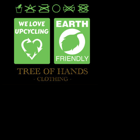
Hvad Er Upcycled Silketøj og tasker fra TREE
OF HANDS?
Upcycling handler om at give nyt liv til materialer, der ellers
ville blive kastet væk, og det handler om at skabe noget
værdifuldt og tidløst. I vores kollektion af upcycled silketøj
anvendes der sarier, som tidligere har været brugt til indiske
bryllupper. Disse sarier er lavet af luksuriøs silke og ofte