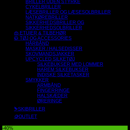
BRILLER UDEN STYRKE
CYKELBRILLER
LÆSEBRILLER OG LÆSESOLBRILLER
NATKØREBRILLER
SIKKERHEDSBRILLER OG
SIKKERHEDSOLBRILLER
👜 ETUIER & TILBEHØR
🧥 TØJ OG ACCESSORIES
HÅRBÅND
MASKER / HALSEDISSER
SKOVMANDSJAKKER
UPCYCLED SILKETØJ
SILKEBUKSER MED LOMMER
HAREM SILKEBUKSER
INDISKE SILKETASKER
SMYKKER
ARMBÅND
FINGERRINGE
HALSKÆDER
ØRERINGE
⛷️SKIBRILLER
🪙OUTLET
-40%