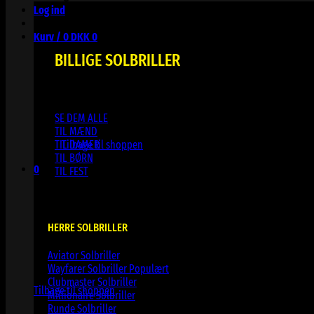
Log ind
Kurv /
0
DKK
0
BILLIGE SOLBRILLER
SE DEM ALLE
Ingen varer i kurven.
TIL MÆND
TIL DAMER
Tilbage til shoppen
TIL BØRN
0
TIL FEST
Kurv
HERRE SOLBRILLER
Aviator Solbriller
Ingen varer i kurven.
Wayfarer Solbriller
Clubmaster Solbriller
Tilbage til shoppen
Millionaire Solbriller
Runde Solbriller