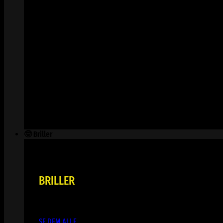
🤓 Briller
BRILLER
SE DEM ALLE