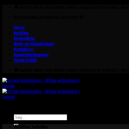
Fortsæt
🚚 HURTIG FRAGT MED BRING | HENT I PAKKESHOP NÆR DIG | FRI 
til
ALLE SOLBRILLER HAR UV-400 FILTER 😎
indhold
Om os
Betaling
Forsendelse
Retur og refunderinger
Kontakt os
Handelsbetingelser
Privat Politik
🚚 HURTIG FRAGT MED BRING | HENT I PAKKESHOP NÆR DIG | FRI 
Søg
efter:
🤑 Billige Solbriller