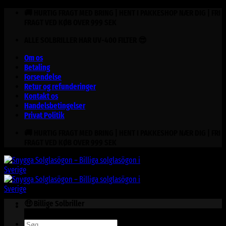
Fortsæt
🚚 HURTIG FRAGT MED BRING | HENT I PAKKESHOP NÆR DIG | FRI
til
FRAGT VED KØB OVER 999 SEK
indhold
ALLE SOLBRILLER HAR UV-400 FILTER 😎
Om os
Betaling
Forsendelse
Retur og refunderinger
Kontakt os
Handelsbetingelser
Privat Politik
🚚 HURTIG FRAGT MED BRING | HENT I PAKKESHOP NÆR DIG | FRI
FRAGT VED KØB OVER 999 SEK
🤑 Billige Solbriller
Søg