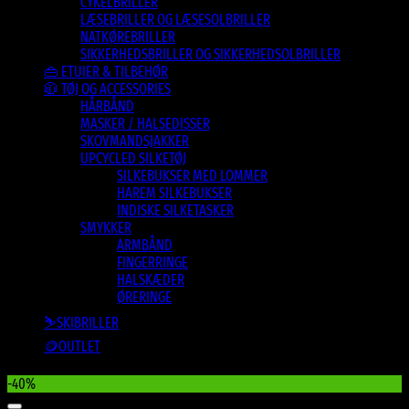
CYKELBRILLER
LÆSEBRILLER OG LÆSESOLBRILLER
NATKØREBRILLER
SIKKERHEDSBRILLER OG SIKKERHEDSOLBRILLER
👜 ETUIER & TILBEHØR
🧥 TØJ OG ACCESSORIES
HÅRBÅND
MASKER / HALSEDISSER
SKOVMANDSJAKKER
UPCYCLED SILKETØJ
SILKEBUKSER MED LOMMER
HAREM SILKEBUKSER
INDISKE SILKETASKER
SMYKKER
ARMBÅND
FINGERRINGE
HALSKÆDER
ØRERINGE
⛷️SKIBRILLER
🪙OUTLET
-40%