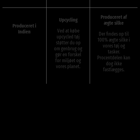
Produceret af
Upcycling
ægte silke
Produceret i
Ved at købe
Indien
Der findes op til
upcycled tøj
100% ægte silke i
Vores silketøj og
støtter du op
vores tøj og
tasker er
om genbrug og
tasker.
produceret i
gør en forskel
Procentdelen kan
Indien.
for miljøet og
dog ikke
vores planet.
fastlægges.
Anmeldelser
Der er endnu ikke nogle anmeldelser.
Kun kunder, der er logget ind og har købt denne vare, kan skrive en
anmeldelse.