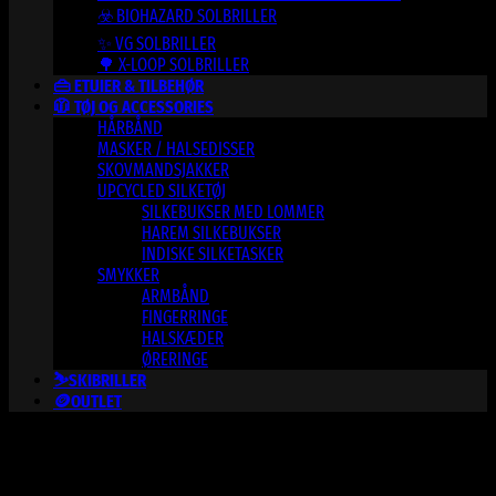
☣️ BIOHAZARD SOLBRILLER
✨ VG SOLBRILLER
🌳 X-LOOP SOLBRILLER
👜 ETUIER & TILBEHØR
🧥 TØJ OG ACCESSORIES
HÅRBÅND
MASKER / HALSEDISSER
SKOVMANDSJAKKER
UPCYCLED SILKETØJ
SILKEBUKSER MED LOMMER
HAREM SILKEBUKSER
INDISKE SILKETASKER
SMYKKER
ARMBÅND
FINGERRINGE
HALSKÆDER
ØRERINGE
⛷️SKIBRILLER
🪙OUTLET