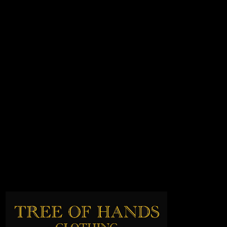
Materiale beskrivelse:
Da bukserne er upcycled og lavet af genbrugte tekstiler, kan der
forekomme små “skønhedspletter/fejl” i stoffet. Disse vidner om
sariernes tidligere liv og bidrager til deres unikke karakter. Vi ser dem
ikke som fejl, men som en del af tøjets historie og charme.
Da sarierne som bukserne er produceret af, er genbrugte, kan vi ikke
garantere den præcise sammensætning af materialet i hver enkelt par
bukser. De fleste indeholder en del mængde silke og ofte 100%, men
kan også indeholde syntetiske fibre og være en blanding. Selvom vi
foretrækker at undgå kunststoffer, mener vi stadig, at genbrugte sarier
er et bæredygtigt valg, da stoffet får nyt liv i stedet for at gå til spilde.
Vi har ikke mulighed for at lave en fuldstændig materiale analyse af
hver par bukser. De mærkater, der findes inde i tøjet, er ikke altid
retvisende. Derfor er det vigtigt at forstå dette og at du accepterer dette
ved køb i vores webshop.