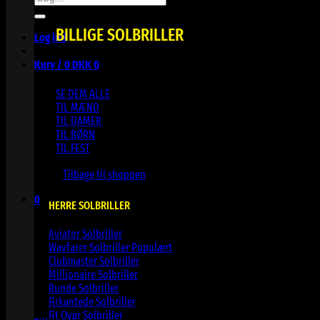
efter:
BILLIGE SOLBRILLER
Log ind
Kurv /
0
DKK
0
SE DEM ALLE
TIL MÆND
TIL DAMER
TIL BØRN
TIL FEST
Ingen varer i kurven.
Tilbage til shoppen
0
HERRE SOLBRILLER
Kurv
Aviator Solbriller
Wayfarer Solbriller
Clubmaster Solbriller
Millionaire Solbriller
Runde Solbriller
Ingen varer i kurven.
Firkantede Solbriller
Fit Over Solbriller