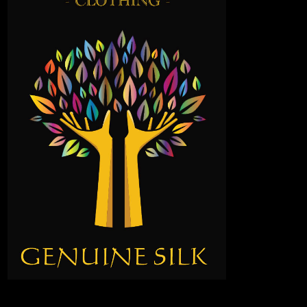
Hvad Er Upcycled Silketøj og tasker fra TREE OF HANDS?