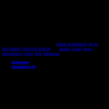
329 DKK.
199 DKK.
ONESIZE – Passer str. 36-44 cirka.
100% genbrugte tekstiler.🍃
Aladdin bukser / Haremsbukser.
Elastik ved ankler og i livet.
Til både mænd og kvinder
Ikke på lager
Varenummer (SKU):
silk29
Kategorier:
HAREM SILKEBUKSER
,
TØJ OG
ACCESSORIES
,
UPCYCLED SILKETØJ
Tags:
aladdin
,
bukser
,
harem
,
haremsbukser
,
indien
,
silke
,
silkebukser
Beskrivelse
Anmeldelser (0)
Upcycled Harem Silkebukser – Fra Indiske
Bryllupssarier til Unikke Kreationer
Giv din garderobe et strejf af historie, bæredygtighed og luksus med
vores upcycled harem silkebukser. Disse smukke bukser er syet af
genbrugte indiske bryllupssarier, der engang har været en del af
storslåede festligheder. Hver sari bærer en fortælling om tradition og