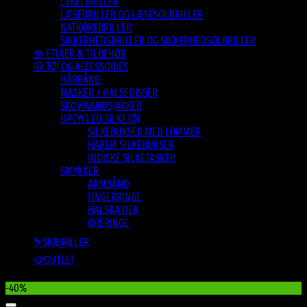
CYKELBRILLER
LÆSEBRILLER OG LÆSESOLBRILLER
NATKØREBRILLER
SIKKERHEDSBRILLER OG SIKKERHEDSOLBRILLER
👜 ETUIER & TILBEHØR
🧥 TØJ OG ACCESSORIES
HÅRBÅND
MASKER / HALSEDISSER
SKOVMANDSJAKKER
UPCYCLED SILKETØJ
SILKEBUKSER MED LOMMER
HAREM SILKEBUKSER
INDISKE SILKETASKER
SMYKKER
ARMBÅND
FINGERRINGE
HALSKÆDER
ØRERINGE
⛷️SKIBRILLER
🪙OUTLET
-40%