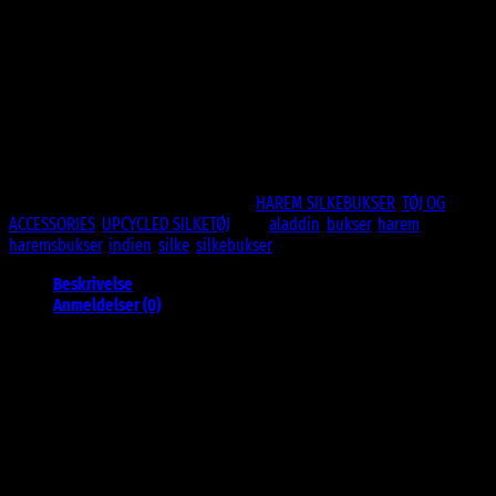
329 DKK.
199 DKK.
ONESIZE – Passer str. 36-44 cirka.
100% genbrugte tekstiler.🍃
Aladdin bukser / Haremsbukser.
Elastik ved ankler og i livet.
Til både mænd og kvinder
Ikke på lager
Varenummer (SKU):
silk28
Kategorier:
HAREM SILKEBUKSER
,
TØJ OG
ACCESSORIES
,
UPCYCLED SILKETØJ
Tags:
aladdin
,
bukser
,
harem
,
haremsbukser
,
indien
,
silke
,
silkebukser
Beskrivelse
Anmeldelser (0)
Upcycled Harem Silkebukser – Fra Indiske
Bryllupssarier til Unikke Kreationer
Giv din garderobe et strejf af historie, bæredygtighed og luksus med
vores upcycled harem silkebukser. Disse smukke bukser er syet af
genbrugte indiske bryllupssarier, der engang har været en del af
storslåede festligheder. Hver sari bærer en fortælling om tradition og