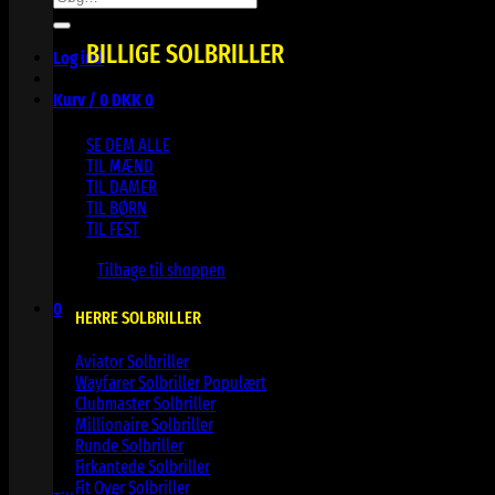
efter:
BILLIGE SOLBRILLER
Log ind
Kurv /
0
DKK
0
SE DEM ALLE
TIL MÆND
TIL DAMER
TIL BØRN
TIL FEST
Ingen varer i kurven.
Tilbage til shoppen
0
HERRE SOLBRILLER
Kurv
Aviator Solbriller
Wayfarer Solbriller
Clubmaster Solbriller
Millionaire Solbriller
Runde Solbriller
Ingen varer i kurven.
Firkantede Solbriller
Fit Over Solbriller