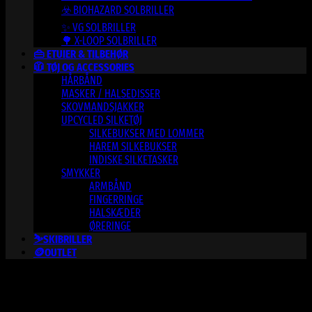
☣️ BIOHAZARD SOLBRILLER
✨ VG SOLBRILLER
🌳 X-LOOP SOLBRILLER
👜 ETUIER & TILBEHØR
🧥 TØJ OG ACCESSORIES
HÅRBÅND
MASKER / HALSEDISSER
SKOVMANDSJAKKER
UPCYCLED SILKETØJ
SILKEBUKSER MED LOMMER
HAREM SILKEBUKSER
INDISKE SILKETASKER
SMYKKER
ARMBÅND
FINGERRINGE
HALSKÆDER
ØRERINGE
⛷️SKIBRILLER
🪙OUTLET