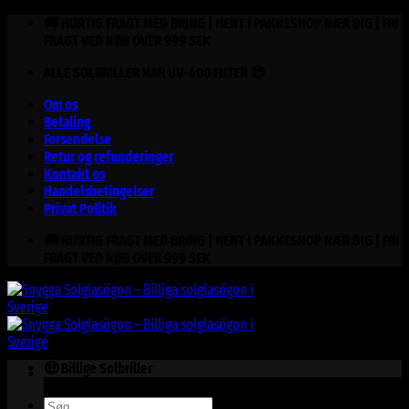
Fortsæt
🚚 HURTIG FRAGT MED BRING | HENT I PAKKESHOP NÆR DIG | FRI
til
FRAGT VED KØB OVER 999 SEK
indhold
ALLE SOLBRILLER HAR UV-400 FILTER 😎
Om os
Betaling
Forsendelse
Retur og refunderinger
Kontakt os
Handelsbetingelser
Privat Politik
🚚 HURTIG FRAGT MED BRING | HENT I PAKKESHOP NÆR DIG | FRI
FRAGT VED KØB OVER 999 SEK
🤑 Billige Solbriller
Søg