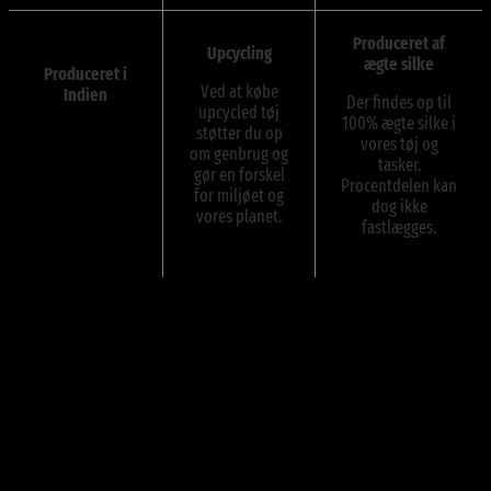
Produceret af
Upcycling
ægte silke
Produceret i
Ved at købe
Indien
Der findes op til
upcycled tøj
100% ægte silke i
Vores silketøj og
støtter du op
vores tøj og
tasker er
om genbrug og
tasker.
produceret i
gør en forskel
Procentdelen kan
Indien.
for miljøet og
dog ikke
vores planet.
fastlægges.
Anmeldelser
Der er endnu ikke nogle anmeldelser.
Kun kunder, der er logget ind og har købt denne vare, kan skrive en
anmeldelse.