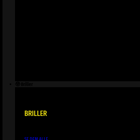
🤓 Briller
BRILLER
SE DEM ALLE