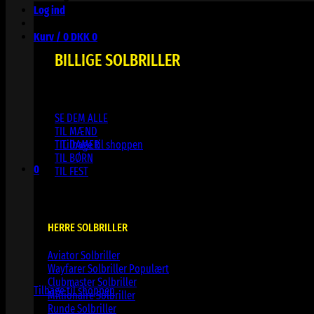
Log ind
Kurv /
0
DKK
0
BILLIGE SOLBRILLER
SE DEM ALLE
Ingen varer i kurven.
TIL MÆND
TIL DAMER
Tilbage til shoppen
TIL BØRN
0
TIL FEST
Kurv
HERRE SOLBRILLER
Aviator Solbriller
Ingen varer i kurven.
Wayfarer Solbriller
Clubmaster Solbriller
Tilbage til shoppen
Millionaire Solbriller
Runde Solbriller