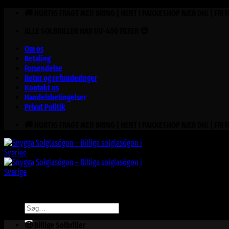
Fortsæt
🚚 HURTIG FRAGT MED BRING | HENT I PAKKESHOP NÆR DIG | FRI 
til
ALLE SOLBRILLER HAR UV-400 FILTER 😎
indhold
Om os
Betaling
Forsendelse
Retur og refunderinger
Kontakt os
Handelsbetingelser
Privat Politik
🚚 HURTIG FRAGT MED BRING | HENT I PAKKESHOP NÆR DIG | FRI 
Søg
efter:
🤑 Billige Solbriller