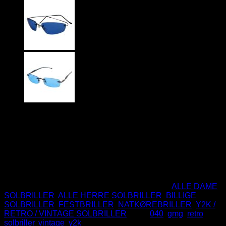
79
DKK
CE Godkendte
UV400 Beskyttelse
Ikke på lager
Varenummer (SKU):
GMG-040-YW
Kategorier:
ALLE DAME
SOLBRILLER
,
ALLE HERRE SOLBRILLER
,
BILLIGE
SOLBRILLER
,
FESTBRILLER
,
NATKØREBRILLER
,
Y2K /
RETRO / VINTAGE SOLBRILLER
Tags:
040
,
gmg
,
retro
,
solbriller
,
vintage
,
y2k