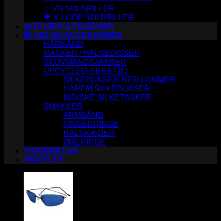
✨ VG SOLBRILLER
🌳 X-LOOP SOLBRILLER
👜 ETUIER & TILBEHØR
🧥 TØJ OG ACCESSORIES
HÅRBÅND
MASKER / HALSEDISSER
SKOVMANDSJAKKER
UPCYCLED SILKETØJ
SILKEBUKSER MED LOMMER
HAREM SILKEBUKSER
INDISKE SILKETASKER
SMYKKER
ARMBÅND
FINGERRINGE
HALSKÆDER
ØRERINGE
⛷️SKIBRILLER
🪙OUTLET