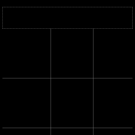
Solbrillens mål
Bredde
12 cm.
Højde
2.7 cm.