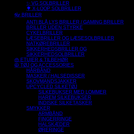
✨ VG SOLBRILLER
🌳 X-LOOP SOLBRILLER
👓 BRILLER
ANTI BLÅ LYS BRILLER / GAMING BRILLER
BRILLER UDEN STYRKE
CYKELBRILLER
LÆSEBRILLER OG LÆSESOLBRILLER
NATKØREBRILLER
SIKKERHEDSBRILLER OG
SIKKERHEDSOLBRILLER
👜 ETUIER & TILBEHØR
🧥 TØJ OG ACCESSORIES
HÅRBÅND
MASKER / HALSEDISSER
SKOVMANDSJAKKER
UPCYCLED SILKETØJ
SILKEBUKSER MED LOMMER
HAREM SILKEBUKSER
INDISKE SILKETASKER
SMYKKER
ARMBÅND
FINGERRINGE
HALSKÆDER
ØRERINGE