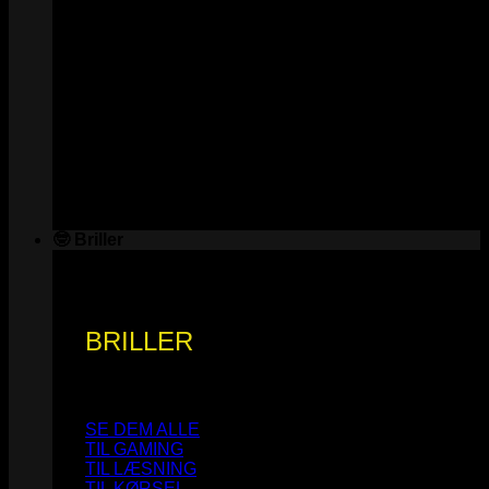
🤓 Briller
BRILLER
SE DEM ALLE
TIL GAMING
TIL LÆSNING
TIL KØRSEL