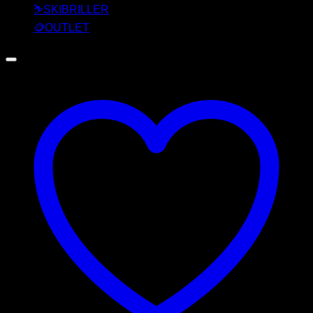
⛷️SKIBRILLER
🪙OUTLET