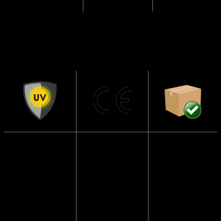
Solbrillerne
CE
Sendes i en
har UV400
Godkendte
papkasse så
beskyttelse
de ikke går i
Solbrillerne
stykker
Blokerer 99 til
opfylder alle
100 procent af
lovmæssige
Vi pakker
alle UVA- og
krav i EU, der
altid solbriller
UVB-stråler og
sikrer at dine
forsvarligt ind,
beskytter dine
solbriller er
så de