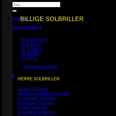
Søg
efter:
BILLIGE SOLBRILLER
Log ind
Kurv /
0
DKK
0
SE DEM ALLE
TIL MÆND
TIL DAMER
TIL BØRN
Ingen varer i kurven.
TIL FEST
Tilbage til shoppen
0
HERRE SOLBRILLER
Kurv
Aviator Solbriller
Wayfarer Solbriller
Clubmaster Solbriller
Millionaire Solbriller
Runde Solbriller
Ingen varer i kurven.
Firkantede Solbriller