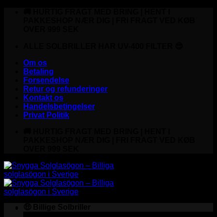
Fortsæt
🚚 HURTIG FRAGT MED BRING | HENT I
til
PAKKESHOP NÆR DIG | FRI FRAGT VED KØB
indhold
OVER 999 SEK
ALLE SOLBRILLER HAR UV-400 FILTER 😎
Om os
Betaling
Forsendelse
Retur og refunderinger
Kontakt os
Handelsbetingelser
Privat Politik
🚚 HURTIG FRAGT MED BRING | HENT I
PAKKESHOP NÆR DIG | FRI FRAGT VED KØB
OVER 999 SEK
🤑 Billige Solbriller