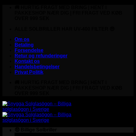
Fortsæt
🚚 HURTIG FRAGT MED BRING | HENT I
til
PAKKESHOP NÆR DIG | FRI FRAGT VED KØB
indhold
OVER 999 SEK
ALLE SOLBRILLER HAR UV-400 FILTER 😎
Om os
Betaling
Forsendelse
Retur og refunderinger
Kontakt os
Handelsbetingelser
Privat Politik
🚚 HURTIG FRAGT MED BRING | HENT I
PAKKESHOP NÆR DIG | FRI FRAGT VED KØB
OVER 999 SEK
🤑 Billige Solbriller