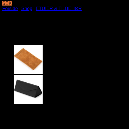
SEK
Forside
/
Shop
/
ETUIER & TILBEHØR
Tykt Velour brille etui med
klaplukning – Blå
35
DKK
Blåt skumetui med velour overflade til
briller og solbriller