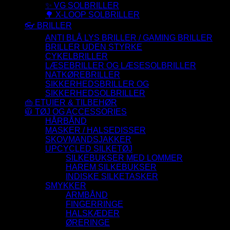
✨ VG SOLBRILLER
🌳 X-LOOP SOLBRILLER
👓 BRILLER
ANTI BLÅ LYS BRILLER / GAMING BRILLER
BRILLER UDEN STYRKE
CYKELBRILLER
LÆSEBRILLER OG LÆSESOLBRILLER
NATKØREBRILLER
SIKKERHEDSBRILLER OG
SIKKERHEDSOLBRILLER
👜 ETUIER & TILBEHØR
🧥 TØJ OG ACCESSORIES
HÅRBÅND
MASKER / HALSEDISSER
SKOVMANDSJAKKER
UPCYCLED SILKETØJ
SILKEBUKSER MED LOMMER
HAREM SILKEBUKSER
INDISKE SILKETASKER
SMYKKER
ARMBÅND
FINGERRINGE
HALSKÆDER
ØRERINGE