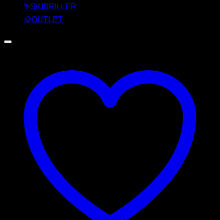
⛷️SKIBRILLER
🪙OUTLET