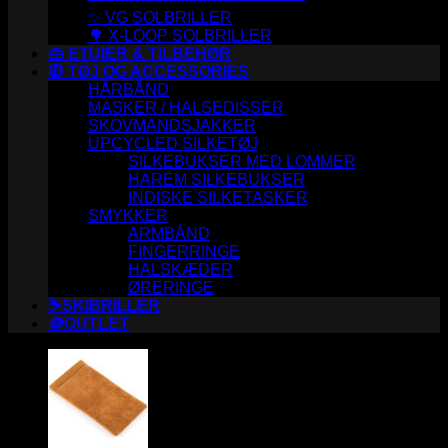
✨ VG SOLBRILLER
🌳 X-LOOP SOLBRILLER
👜 ETUIER & TILBEHØR
🧥 TØJ OG ACCESSORIES
HÅRBÅND
MASKER / HALSEDISSER
SKOVMANDSJAKKER
UPCYCLED SILKETØJ
SILKEBUKSER MED LOMMER
HAREM SILKEBUKSER
INDISKE SILKETASKER
SMYKKER
ARMBÅND
FINGERRINGE
HALSKÆDER
ØRERINGE
⛷️SKIBRILLER
🪙OUTLET