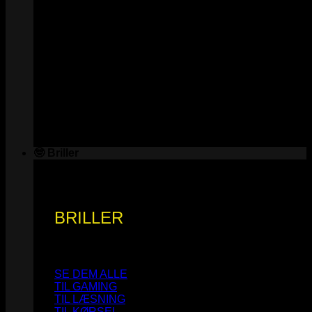
🤓 Briller
BRILLER
SE DEM ALLE
TIL GAMING
TIL LÆSNING
TIL KØRSEL