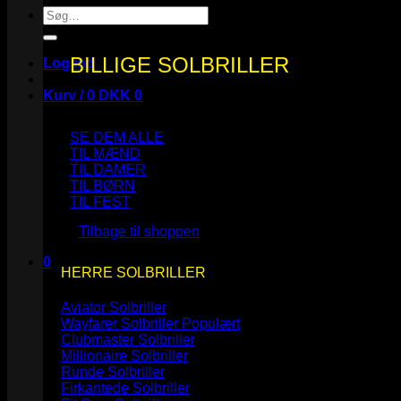
Søg
efter:
BILLIGE SOLBRILLER
Log ind
Kurv /
0
DKK
0
SE DEM ALLE
TIL MÆND
TIL DAMER
TIL BØRN
Ingen varer i kurven.
TIL FEST
Tilbage til shoppen
0
HERRE SOLBRILLER
Kurv
Aviator Solbriller
Wayfarer Solbriller
Clubmaster Solbriller
Millionaire Solbriller
Runde Solbriller
Ingen varer i kurven.
Firkantede Solbriller