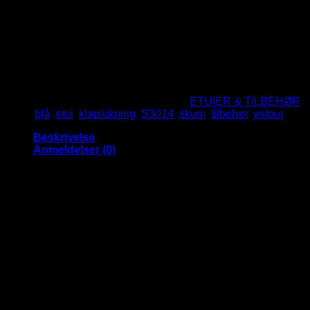
Åben hurtigt ved et enkelt tryk.
Lukker selv når du slipper.
Farve: Blå
Størrelse: 9 x 17 cm.
Ikke på lager
Varenummer (SKU):
S3014
Kategori:
ETUIER & TILBEHØR
Tags:
blå
,
etui
,
klaplukning
,
S3014
,
skum
,
tilbehør
,
velour
Beskrivelse
Anmeldelser (0)
Tykt Velour etui med smart klaplukning
etui til dine briller og solbriller
Dette etui gør det utroligt nemt at ilægge sine briller eller
solbriller da det har en smart klaplukning.
Etuiet åbnes ved at trykke på siderne og lukker selv igen når
du slipper.
Det er udført i skum med velour overflade, så dine briller og
solbrillerer godt beskyttet på ferien, i bilen, i tasken osv.
Det er så ærgerligt at få ridser på brillerne. Derfor anbefaler vi