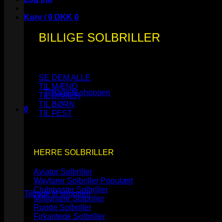
Kurv /
0
DKK
0
BILLIGE SOLBRILLER
Ingen varer i kurven.
SE DEM ALLE
TIL MÆND
Tilbage til shoppen
TIL DAMER
TIL BØRN
0
TIL FEST
Kurv
HERRE SOLBRILLER
Aviator Solbriller
Ingen varer i kurven.
Wayfarer Solbriller
Clubmaster Solbriller
Tilbage til shoppen
Millionaire Solbriller
Runde Solbriller
Firkantede Solbriller