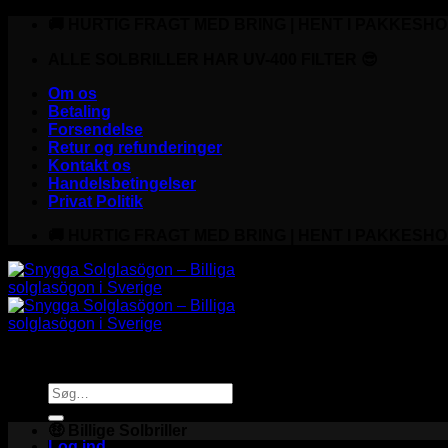
Fortsæt
🚚 HURTIG FRAGT MED BRING | HENT I PAKKESHO
til
indhold
ALLE SOLBRILLER HAR UV-400 FILTER 😎
Om os
Betaling
Forsendelse
Retur og refunderinger
Kontakt os
Handelsbetingelser
Privat Politik
🚚 HURTIG FRAGT MED BRING | HENT I PAKKESHO
Søg
efter:
🤑 Billige Solbriller
Log ind