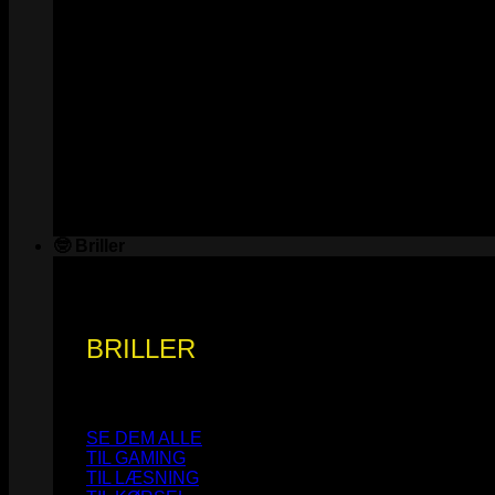
🤓 Briller
BRILLER
SE DEM ALLE
TIL GAMING
TIL LÆSNING