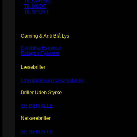
TIL KØRSEL
TIL MODE
TIL SPORT
Gaming & Anti Blå Lys
Combina Eyewear
Balagan Eyewear
Læsebriller
Læsebriller og Læsesolbriller
Briller Uden Styrke
SE DEM ALLE
Natkørebriller
SE DEM ALLE