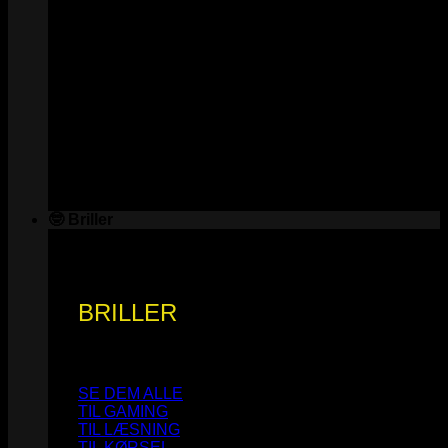
🤓 Briller
BRILLER
SE DEM ALLE
TIL GAMING
TIL LÆSNING
TIL KØRSEL