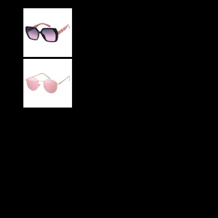
119
DKK
Behagelige mørke fade glas
Guldfarvet metal kæder på stængerne
Glansfuld overflade
Store dame solbriller
Perfekt til hverdag, festival, i haven og alle anledninger
CE Godkendte
UV400 Beskyttelse
På lager