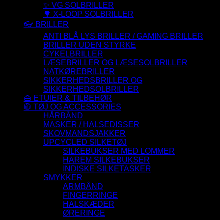
✨ VG SOLBRILLER
🌳 X-LOOP SOLBRILLER
👓 BRILLER
ANTI BLÅ LYS BRILLER / GAMING BRILLER
BRILLER UDEN STYRKE
CYKELBRILLER
LÆSEBRILLER OG LÆSESOLBRILLER
NATKØREBRILLER
SIKKERHEDSBRILLER OG
SIKKERHEDSOLBRILLER
👜 ETUIER & TILBEHØR
🧥 TØJ OG ACCESSORIES
HÅRBÅND
MASKER / HALSEDISSER
SKOVMANDSJAKKER
UPCYCLED SILKETØJ
SILKEBUKSER MED LOMMER
HAREM SILKEBUKSER
INDISKE SILKETASKER
SMYKKER
ARMBÅND
FINGERRINGE
HALSKÆDER
ØRERINGE