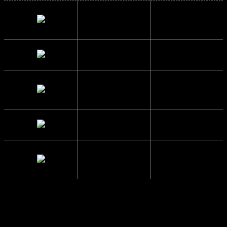
Indvendig
14 cm.
bredde
Højde
6 cm.
Brillestangs
14.4 cm.
længde
Glas Bredde
5.7 cm.
Mellemrum
1.9 cm.
mellem glas