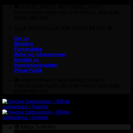
Fortsæt
🚚 HURTIG FRAGT MED BRING | HENT I
til
PAKKESHOP NÆR DIG | FRI FRAGT VED KØB
indhold
OVER 999 SEK
ALLE SOLBRILLER HAR UV-400 FILTER 😎
Om os
Betaling
Forsendelse
Retur og refunderinger
Kontakt os
Handelsbetingelser
Privat Politik
🚚 HURTIG FRAGT MED BRING | HENT I
PAKKESHOP NÆR DIG | FRI FRAGT VED KØB
OVER 999 SEK
🤑 Billige Solbriller