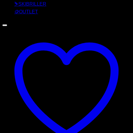
⛷️SKIBRILLER
🪙OUTLET