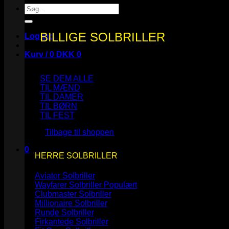
Søg
efter:
BILLIGE SOLBRILLER
Log ind
Kurv /
0
DKK
0
SE DEM ALLE
TIL MÆND
TIL DAMER
TIL BØRN
Ingen varer i kurven.
TIL FEST
Tilbage til shoppen
0
HERRE SOLBRILLER
Kurv
Aviator Solbriller
Wayfarer Solbriller
Clubmaster Solbriller
Millionaire Solbriller
Runde Solbriller
Ingen varer i kurven.
Firkantede Solbriller