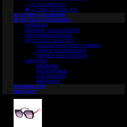
✨ VG SOLBRILLER
🌳 X-LOOP SOLBRILLER
👜 ETUIER & TILBEHØR
🧥 TØJ OG ACCESSORIES
HÅRBÅND
MASKER / HALSEDISSER
SKOVMANDSJAKKER
UPCYCLED SILKETØJ
SILKEBUKSER MED LOMMER
HAREM SILKEBUKSER
INDISKE SILKETASKER
SMYKKER
ARMBÅND
FINGERRINGE
HALSKÆDER
ØRERINGE
⛷️SKIBRILLER
🪙OUTLET