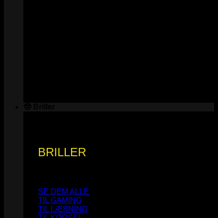
🤓 Briller
BRILLER
SE DEM ALLE
TIL GAMING
TIL LÆSNING
TIL KØRSEL