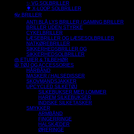
✨ VG SOLBRILLER
🌳 X-LOOP SOLBRILLER
👓 BRILLER
ANTI BLÅ LYS BRILLER / GAMING BRILLER
BRILLER UDEN STYRKE
CYKELBRILLER
LÆSEBRILLER OG LÆSESOLBRILLER
NATKØREBRILLER
SIKKERHEDSBRILLER OG
SIKKERHEDSOLBRILLER
👜 ETUIER & TILBEHØR
🧥 TØJ OG ACCESSORIES
HÅRBÅND
MASKER / HALSEDISSER
SKOVMANDSJAKKER
UPCYCLED SILKETØJ
SILKEBUKSER MED LOMMER
HAREM SILKEBUKSER
INDISKE SILKETASKER
SMYKKER
ARMBÅND
FINGERRINGE
HALSKÆDER
ØRERINGE