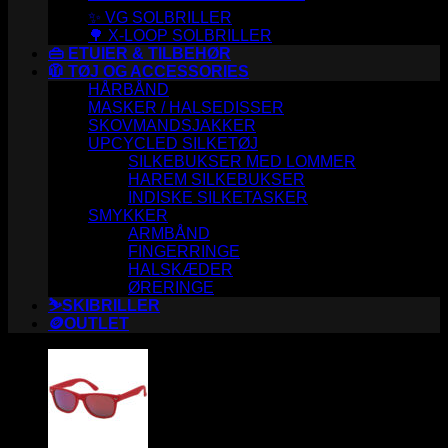
✨ VG SOLBRILLER
🌳 X-LOOP SOLBRILLER
👜 ETUIER & TILBEHØR
🧥 TØJ OG ACCESSORIES
HÅRBÅND
MASKER / HALSEDISSER
SKOVMANDSJAKKER
UPCYCLED SILKETØJ
SILKEBUKSER MED LOMMER
HAREM SILKEBUKSER
INDISKE SILKETASKER
SMYKKER
ARMBÅND
FINGERRINGE
HALSKÆDER
ØRERINGE
⛷️SKIBRILLER
🪙OUTLET