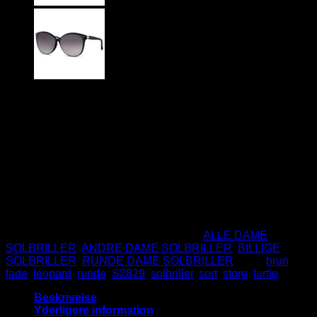
89
DKK
Store klassiske dame solbriller i sort leopard fade stel og
brune glas
Et sikkert valg til den stilbevidste kvinde!
CE Godkendte
UV400 Beskyttelse
Ikke på lager
Varenummer (SKU):
S2829
Kategorier:
ALLE DAME
SOLBRILLER
,
ANDRE DAME SOLBRILLER
,
BILLIGE
SOLBRILLER
,
RUNDE DAME SOLBRILLER
Tags:
brun
,
fade
,
leopard
,
runde
,
S2829
,
solbriller
,
sort
,
store
,
turtle
Beskrivelse
Yderligere information