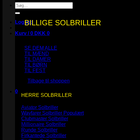
Søg
efter:
BILLIGE SOLBRILLER
Log ind
Kurv /
0
DKK
0
SE DEM ALLE
TIL MÆND
TIL DAMER
TIL BØRN
Ingen varer i kurven.
TIL FEST
Tilbage til shoppen
0
HERRE SOLBRILLER
Kurv
Aviator Solbriller
Wayfarer Solbriller
Clubmaster Solbriller
Millionaire Solbriller
Runde Solbriller
Ingen varer i kurven.
Firkantede Solbriller