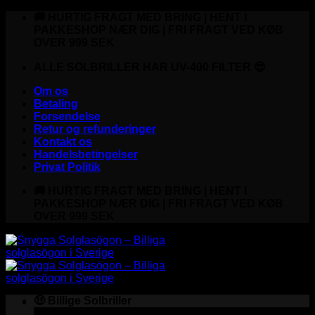
Fortsæt
🚚 HURTIG FRAGT MED BRING | HENT I
til
PAKKESHOP NÆR DIG | FRI FRAGT VED KØB
indhold
OVER 999 SEK
ALLE SOLBRILLER HAR UV-400 FILTER 😎
Om os
Betaling
Forsendelse
Retur og refunderinger
Kontakt os
Handelsbetingelser
Privat Politik
🚚 HURTIG FRAGT MED BRING | HENT I
PAKKESHOP NÆR DIG | FRI FRAGT VED KØB
OVER 999 SEK
🤑 Billige Solbriller