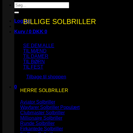
Søg
efter:
BILLIGE SOLBRILLER
Log ind
Kurv /
0
DKK
0
SE DEM ALLE
TIL MÆND
TIL DAMER
TIL BØRN
Ingen varer i kurven.
TIL FEST
Tilbage til shoppen
0
HERRE SOLBRILLER
Kurv
Aviator Solbriller
Wayfarer Solbriller
Clubmaster Solbriller
Millionaire Solbriller
Runde Solbriller
Ingen varer i kurven.
Firkantede Solbriller