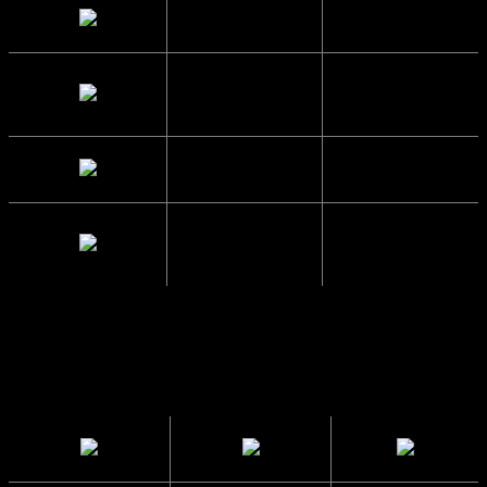
Højde
5.6 cm.
Brillestangs
14.3 cm.
længde
Glas Bredde
5.5 cm.
Mellemrum
2 cm.
mellem glas