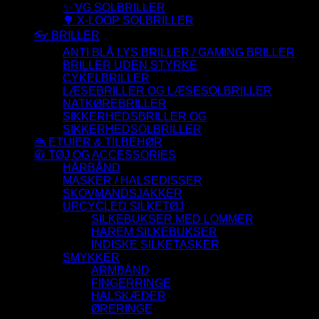
✨ VG SOLBRILLER
🌳 X-LOOP SOLBRILLER
👓 BRILLER
ANTI BLÅ LYS BRILLER / GAMING BRILLER
BRILLER UDEN STYRKE
CYKELBRILLER
LÆSEBRILLER OG LÆSESOLBRILLER
NATKØREBRILLER
SIKKERHEDSBRILLER OG
SIKKERHEDSOLBRILLER
👜 ETUIER & TILBEHØR
🧥 TØJ OG ACCESSORIES
HÅRBÅND
MASKER / HALSEDISSER
SKOVMANDSJAKKER
UPCYCLED SILKETØJ
SILKEBUKSER MED LOMMER
HAREM SILKEBUKSER
INDISKE SILKETASKER
SMYKKER
ARMBÅND
FINGERRINGE
HALSKÆDER
ØRERINGE