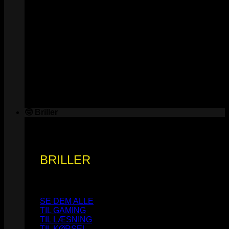
🤓 Briller
BRILLER
SE DEM ALLE
TIL GAMING
TIL LÆSNING
TIL KØRSEL