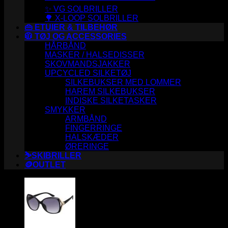
✨ VG SOLBRILLER
🌳 X-LOOP SOLBRILLER
👜 ETUIER & TILBEHØR
🧥 TØJ OG ACCESSORIES
HÅRBÅND
MASKER / HALSEDISSER
SKOVMANDSJAKKER
UPCYCLED SILKETØJ
SILKEBUKSER MED LOMMER
HAREM SILKEBUKSER
INDISKE SILKETASKER
SMYKKER
ARMBÅND
FINGERRINGE
HALSKÆDER
ØRERINGE
⛷️SKIBRILLER
🪙OUTLET