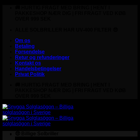
Fortsæt
🚚 HURTIG FRAGT MED BRING | HENT I
til
PAKKESHOP NÆR DIG | FRI FRAGT VED KØB
indhold
OVER 999 SEK
ALLE SOLBRILLER HAR UV-400 FILTER 😎
Om os
Betaling
Forsendelse
Retur og refunderinger
Kontakt os
Handelsbetingelser
Privat Politik
🚚 HURTIG FRAGT MED BRING | HENT I
PAKKESHOP NÆR DIG | FRI FRAGT VED KØB
OVER 999 SEK
🤑 Billige Solbriller