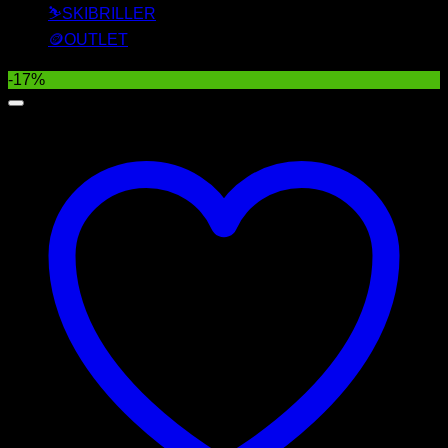
⛷️SKIBRILLER
🪙OUTLET
-17%