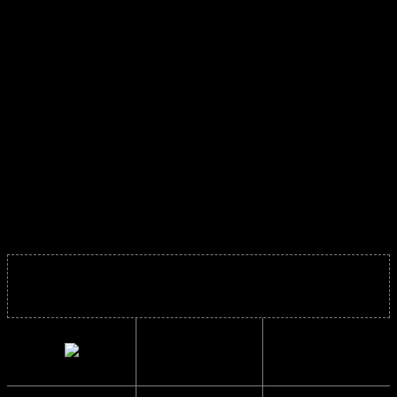
Du kan bruge disse solbriller både i hverdagen og til festlige
anledninger og de passer til alle outfits.
Så se at få lagt disse i kurven inden de er udsolgt
Materiale:
Plast og Polycarbonat glas
Solbrillerne er super fede året rundt og mega
trendy.
Solbrillens mål
Indvendig
13.7 cm.
bredde