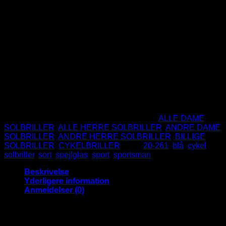
69
DKK
Sorte sportsman solbriller med blå spejlglas
Seje solbriller den friske type.
UV400 Beskyttelse.
CE Godkendte.
Ikke på lager
Varenummer (SKU):
20-261BM
Kategorier:
ALLE DAME
SOLBRILLER
,
ALLE HERRE SOLBRILLER
,
ANDRE DAME
SOLBRILLER
,
ANDRE HERRE SOLBRILLER
,
BILLIGE
SOLBRILLER
,
CYKELBRILLER
Tags:
20-261
,
blå
,
cykel
,
solbriller
,
sort
,
spejlglas
,
sport
,
sportsman
Beskrivelse
Yderligere information
Anmeldelser (0)
Sportsman solbriller med flotte blå
spejlglas og blå detaljer