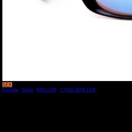
SEK
Forside
/
Shop
/
BRILLER
/
CYKELBRILLER
Sportsman solbriller – Blå
Spejlglas