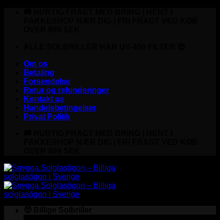
Fortsæt
🚚 HURTIG FRAGT MED BRING | HENT I
til
PAKKESHOP NÆR DIG | FRI FRAGT VED KØB
indhold
OVER 999 SEK
ALLE SOLBRILLER HAR UV-400 FILTER 😎
Om os
Betaling
Forsendelse
Retur og refunderinger
Kontakt os
Handelsbetingelser
Privat Politik
🚚 HURTIG FRAGT MED BRING | HENT I
PAKKESHOP NÆR DIG | FRI FRAGT VED KØB
OVER 999 SEK
🤑 Billige Solbriller