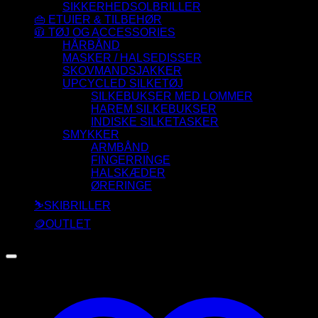
SIKKERHEDSOLBRILLER
👜 ETUIER & TILBEHØR
🧥 TØJ OG ACCESSORIES
HÅRBÅND
MASKER / HALSEDISSER
SKOVMANDSJAKKER
UPCYCLED SILKETØJ
SILKEBUKSER MED LOMMER
HAREM SILKEBUKSER
INDISKE SILKETASKER
SMYKKER
ARMBÅND
FINGERRINGE
HALSKÆDER
ØRERINGE
⛷️SKIBRILLER
🪙OUTLET