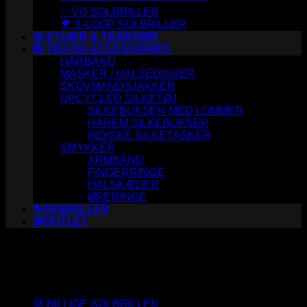
✨ VG SOLBRILLER
🌳 X-LOOP SOLBRILLER
👜 ETUIER & TILBEHØR
🧥 TØJ OG ACCESSORIES
HÅRBÅND
MASKER / HALSEDISSER
SKOVMANDSJAKKER
UPCYCLED SILKETØJ
SILKEBUKSER MED LOMMER
HAREM SILKEBUKSER
INDISKE SILKETASKER
SMYKKER
ARMBÅND
FINGERRINGE
HALSKÆDER
ØRERINGE
⛷️SKIBRILLER
🪙OUTLET
Varesortiment
🤑 BILLIGE SOLBRILLER