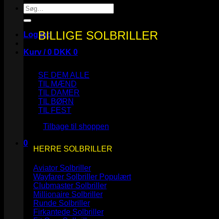
Søg
efter:
BILLIGE SOLBRILLER
Log ind
Kurv /
0
DKK
0
SE DEM ALLE
TIL MÆND
TIL DAMER
TIL BØRN
Ingen varer i kurven.
TIL FEST
Tilbage til shoppen
0
HERRE SOLBRILLER
Kurv
Aviator Solbriller
Wayfarer Solbriller
Clubmaster Solbriller
Millionaire Solbriller
Runde Solbriller
Ingen varer i kurven.
Firkantede Solbriller