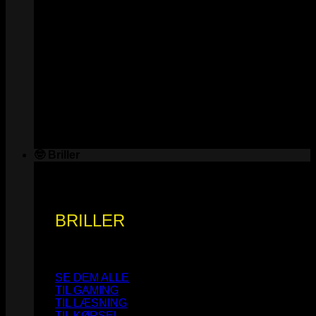
🤓 Briller
BRILLER
SE DEM ALLE
TIL GAMING
TIL LÆSNING
TIL KØRSEL