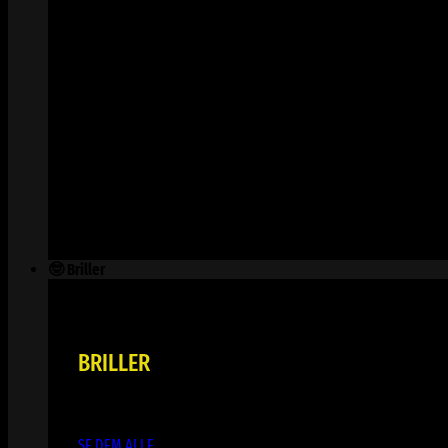
🤓 Briller
BRILLER
SE DEM ALLE