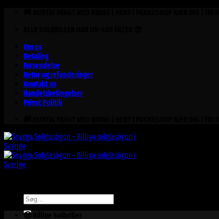
Fortsæt
🚚 HURTIG FRAGT MED BRING | HENT I PAKKESHOP NÆR DIG | FRI 
til
ALLE SOLBRILLER HAR UV-400 FILTER 😎
indhold
Om os
Betaling
Forsendelse
Retur og refunderinger
Kontakt os
Handelsbetingelser
Privat Politik
🚚 HURTIG FRAGT MED BRING | HENT I PAKKESHOP NÆR DIG | FRI 
Søg
efter:
🤑 Billige Solbriller