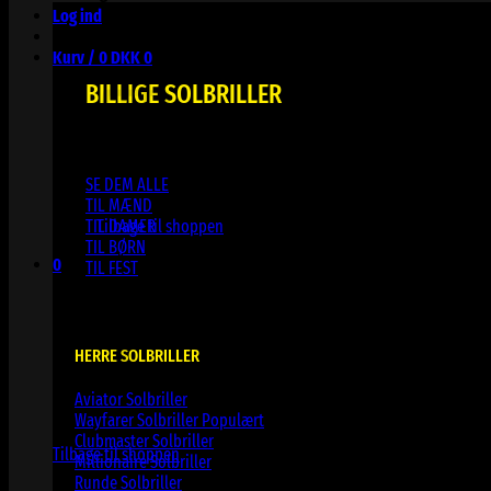
Log ind
Kurv /
0
DKK
0
BILLIGE SOLBRILLER
SE DEM ALLE
Ingen varer i kurven.
TIL MÆND
TIL DAMER
Tilbage til shoppen
TIL BØRN
0
TIL FEST
Kurv
HERRE SOLBRILLER
Aviator Solbriller
Ingen varer i kurven.
Wayfarer Solbriller
Clubmaster Solbriller
Tilbage til shoppen
Millionaire Solbriller
Runde Solbriller