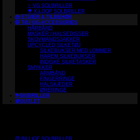
✨ VG SOLBRILLER
🌳 X-LOOP SOLBRILLER
👜 ETUIER & TILBEHØR
🧥 TØJ OG ACCESSORIES
HÅRBÅND
MASKER / HALSEDISSER
SKOVMANDSJAKKER
UPCYCLED SILKETØJ
SILKEBUKSER MED LOMMER
HAREM SILKEBUKSER
INDISKE SILKETASKER
SMYKKER
ARMBÅND
FINGERRINGE
HALSKÆDER
ØRERINGE
⛷️SKIBRILLER
🪙OUTLET
Varesortiment
🤑 BILLIGE SOLBRILLER