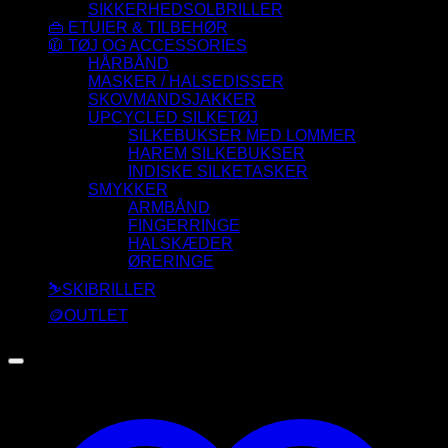
SIKKERHEDSOLBRILLER
👜 ETUIER & TILBEHØR
🧥 TØJ OG ACCESSORIES
HÅRBÅND
MASKER / HALSEDISSER
SKOVMANDSJAKKER
UPCYCLED SILKETØJ
SILKEBUKSER MED LOMMER
HAREM SILKEBUKSER
INDISKE SILKETASKER
SMYKKER
ARMBÅND
FINGERRINGE
HALSKÆDER
ØRERINGE
⛷️SKIBRILLER
🪙OUTLET