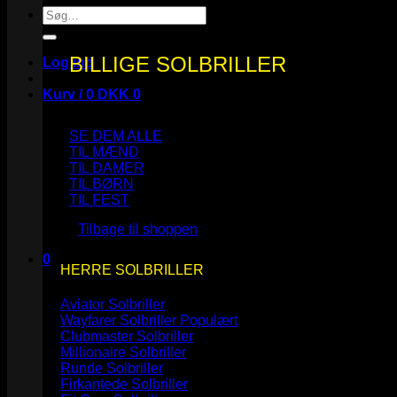
Søg
efter:
BILLIGE SOLBRILLER
Log ind
Kurv /
0
DKK
0
SE DEM ALLE
TIL MÆND
TIL DAMER
TIL BØRN
Ingen varer i kurven.
TIL FEST
Tilbage til shoppen
0
HERRE SOLBRILLER
Kurv
Aviator Solbriller
Wayfarer Solbriller
Clubmaster Solbriller
Millionaire Solbriller
Runde Solbriller
Ingen varer i kurven.
Firkantede Solbriller