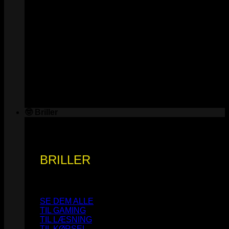
🤓 Briller
BRILLER
SE DEM ALLE
TIL GAMING
TIL LÆSNING
TIL KØRSEL