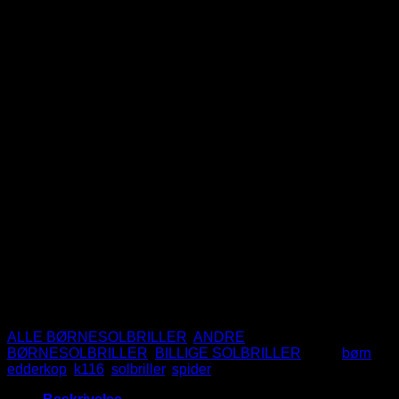
Spider børnesolbriller – Rød
front, blå stænger
79
DKK
Sej edderkop solbrille til børn
Rød front og blå stænger
UV400 Beskyttelse
CE Mærket
Ikke på lager
Varenummer (SKU):
K116RD-SPIDER-BE-ARM
Kategorier:
ALLE BØRNESOLBRILLER
,
ANDRE
BØRNESOLBRILLER
,
BILLIGE SOLBRILLER
Tags:
børn
,
edderkop
,
k116
,
solbriller
,
spider