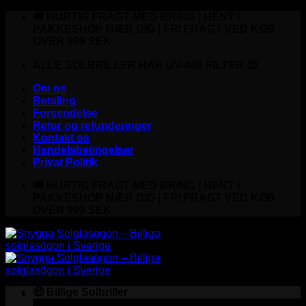
Fortsæt
🚚 HURTIG FRAGT MED BRING | HENT I
til
PAKKESHOP NÆR DIG | FRI FRAGT VED KØB
indhold
OVER 999 SEK
ALLE SOLBRILLER HAR UV-400 FILTER 😎
Om os
Betaling
Forsendelse
Retur og refunderinger
Kontakt os
Handelsbetingelser
Privat Politik
🚚 HURTIG FRAGT MED BRING | HENT I
PAKKESHOP NÆR DIG | FRI FRAGT VED KØB
OVER 999 SEK
🤑 Billige Solbriller