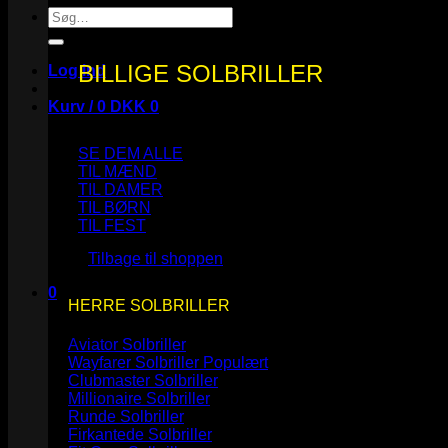
Søg
efter:
BILLIGE SOLBRILLER
Log ind
Kurv /
0
DKK
0
SE DEM ALLE
TIL MÆND
TIL DAMER
TIL BØRN
Ingen varer i kurven.
TIL FEST
Tilbage til shoppen
0
HERRE SOLBRILLER
Kurv
Aviator Solbriller
Wayfarer Solbriller
Clubmaster Solbriller
Millionaire Solbriller
Runde Solbriller
Ingen varer i kurven.
Firkantede Solbriller