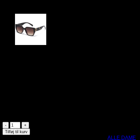
| Mørke glas
199
DKK
VG – 8VG29708
Glansfuldt stel
Guldfarvede metal detaljer og logoer
UV400
CE Godkendte
På lager
Sorte
VG
Tilføj til kurv
Solbriller
Varenummer (SKU):
8VG29708-BK
Kategorier:
ALLE DAME