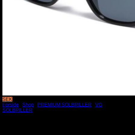
SEK
Forside
/
Shop
/
PREMIUM SOLBRILLER
/
VG
SOLBRILLER
Sorte VG Solbriller – San Siro