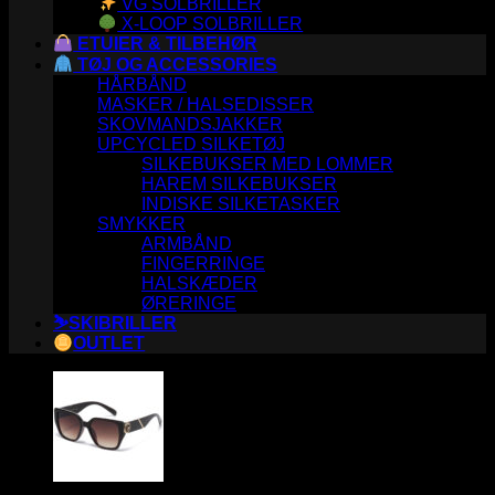
VG SOLBRILLER
X-LOOP SOLBRILLER
ETUIER & TILBEHØR
TØJ OG ACCESSORIES
HÅRBÅND
MASKER / HALSEDISSER
SKOVMANDSJAKKER
UPCYCLED SILKETØJ
SILKEBUKSER MED LOMMER
HAREM SILKEBUKSER
INDISKE SILKETASKER
SMYKKER
ARMBÅND
FINGERRINGE
HALSKÆDER
ØRERINGE
⛷️SKIBRILLER
OUTLET