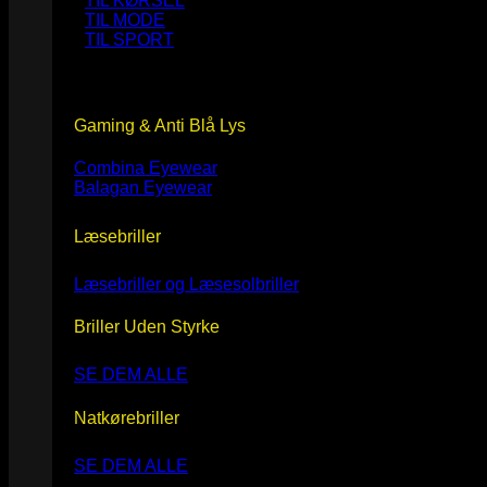
TIL KØRSEL
TIL MODE
TIL SPORT
Gaming & Anti Blå Lys
Combina Eyewear
Balagan Eyewear
Læsebriller
Læsebriller og Læsesolbriller
Briller Uden Styrke
SE DEM ALLE
Natkørebriller
SE DEM ALLE