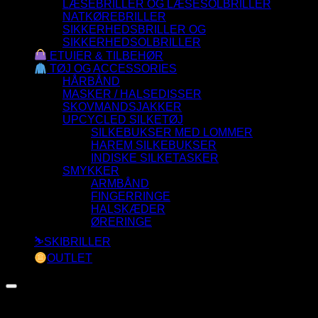
LÆSEBRILLER OG LÆSESOLBRILLER
NATKØREBRILLER
SIKKERHEDSBRILLER OG
SIKKERHEDSOLBRILLER
ETUIER & TILBEHØR
TØJ OG ACCESSORIES
HÅRBÅND
MASKER / HALSEDISSER
SKOVMANDSJAKKER
UPCYCLED SILKETØJ
SILKEBUKSER MED LOMMER
HAREM SILKEBUKSER
INDISKE SILKETASKER
SMYKKER
ARMBÅND
FINGERRINGE
HALSKÆDER
ØRERINGE
⛷️SKIBRILLER
OUTLET