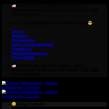
Fortsæt
HURTIG FRAGT MED BRING | HENT I
til
PAKKESHOP NÆR DIG | FRI FRAGT VED KØB
indhold
OVER 999 SEK
ALLE SOLBRILLER HAR UV-400 FILTER
Om os
Betaling
Forsendelse
Retur og refunderinger
Kontakt os
Handelsbetingelser
Privat Politik
HURTIG FRAGT MED BRING | HENT I
PAKKESHOP NÆR DIG | FRI FRAGT VED KØB
OVER 999 SEK
Billige Solbriller