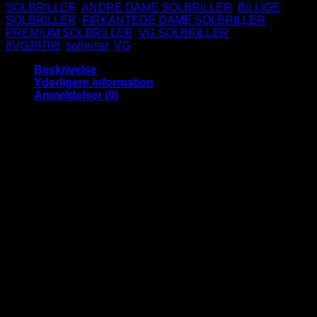
-
SOLBRILLER
,
ANDRE DAME SOLBRILLER
,
BILLIGE
San
SOLBRILLER
,
FIRKANTEDE DAME SOLBRILLER
,
Siro
PREMIUM SOLBRILLER
,
VG SOLBRILLER
Tags:
|
8VG29708
,
solbriller
,
VG
Mørke
glas
Beskrivelse
antal
Yderligere information
Anmeldelser (0)
Glansfulde VG solbriller med flotte
guld metal detaljer og metal leopard
logoer
Stilrene store klassiske dame solbriller med guld detaljer på
stængerne
De flotte guld detaljer, giver virkelig solbrillerne et eksklusivt
look.
Disse har glas med UV400 beskyttelse, så dine øjne er godt
beskyttet mod solens stråler.
Modellen er en dame solbrille.
VG Sunglasses er et eksklusivt mærke af designer solbriller
fra USA. VG Solbriller er blevet meget populære i