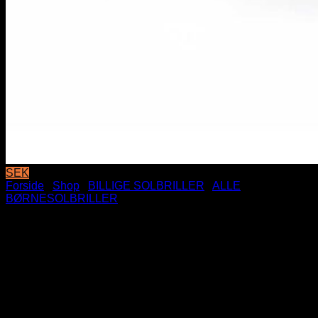
SEK
Forside
/
Shop
/
BILLIGE SOLBRILLER
/
ALLE
BØRNESOLBRILLER
Sorte Sporty Fade
Børnesolbriller – Blå Spejlglas