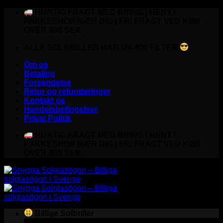
Fortsæt
HURTIG FRAGT MED BRING | HENT I
til
PAKKESHOP NÆR DIG | FRI FRAGT VED KØB
indhold
OVER 999 SEK
ALLE SOLBRILLER HAR UV-400 FILTER
Om os
Betaling
Forsendelse
Retur og refunderinger
Kontakt os
Handelsbetingelser
Privat Politik
HURTIG FRAGT MED BRING | HENT I
PAKKESHOP NÆR DIG | FRI FRAGT VED KØB
OVER 999 SEK
Billige Solbriller