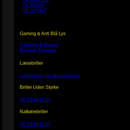
TIL KØRSEL
TIL MODE
TIL SPORT
Gaming & Anti Blå Lys
Combina Eyewear
Balagan Eyewear
Læsebriller
Læsebriller og Læsesolbriller
Briller Uden Styrke
SE DEM ALLE
Natkørebriller
SE DEM ALLE