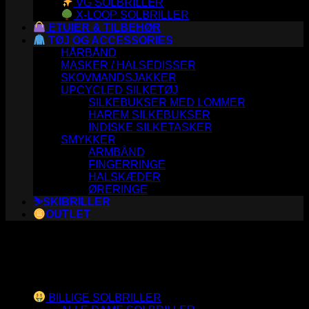
VG SOLBRILLER
X-LOOP SOLBRILLER
ETUIER & TILBEHØR
TØJ OG ACCESSORIES
HÅRBÅND
MASKER / HALSEDISSER
SKOVMANDSJAKKER
UPCYCLED SILKETØJ
SILKEBUKSER MED LOMMER
HAREM SILKEBUKSER
INDISKE SILKETASKER
SMYKKER
ARMBÅND
FINGERRINGE
HALSKÆDER
ØRERINGE
⛷️SKIBRILLER
OUTLET
Varesortiment
BILLIGE SOLBRILLER