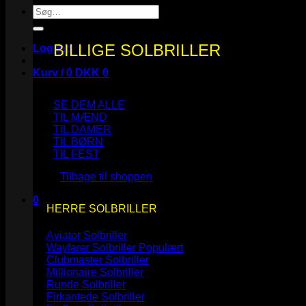
Søg
efter:
BILLIGE SOLBRILLER
Log ind
Kurv /
0
DKK
0
SE DEM ALLE
TIL MÆND
TIL DAMER
TIL BØRN
Ingen varer i kurven.
TIL FEST
Tilbage til shoppen
0
HERRE SOLBRILLER
Kurv
Aviator Solbriller
Wayfarer Solbriller
Clubmaster Solbriller
Millionaire Solbriller
Runde Solbriller
Ingen varer i kurven.
Firkantede Solbriller