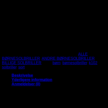
69
DKK
Sort og gennemsigtig Sporty solbrille til børn
Blå spejlglas
CE Mærket
UV400 Beskyttelse
Ikke på lager
Varenummer (SKU):
K102BKBM
Kategorier:
ALLE
BØRNESOLBRILLER
,
ANDRE BØRNESOLBRILLER
,
BILLIGE SOLBRILLER
Tags:
børn
,
børnesolbriller
,
k102
,
solbriller
,
sort
Beskrivelse
Yderligere information
Anmeldelser (0)
Cool sorte børnesolbriller i et sporty
design – Blå Spejlglas