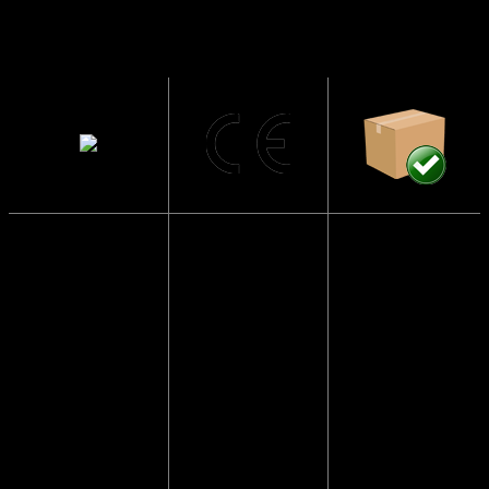
Solbrillerne
CE
Sendes i en
har UV400
Godkendte
papkasse så
beskyttelse
de ikke går i
Solbrillerne
stykker
Blokerer 99 til
opfylder alle
100 procent af
lovmæssige
Vi pakker
alle UVA- og
krav i EU, der
altid solbriller
UVB-stråler og
sikrer at dine
forsvarligt ind,
beskytter dine
solbriller er
så de
øjne mod
testet og
kommer frem
solens stråler.
godkendt.
i god behold.