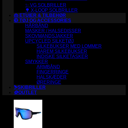
✨ VG SOLBRILLER
🌳 X-LOOP SOLBRILLER
👜 ETUIER & TILBEHØR
🧥 TØJ OG ACCESSORIES
HÅRBÅND
MASKER / HALSEDISSER
SKOVMANDSJAKKER
UPCYCLED SILKETØJ
SILKEBUKSER MED LOMMER
HAREM SILKEBUKSER
INDISKE SILKETASKER
SMYKKER
ARMBÅND
FINGERRINGE
HALSKÆDER
ØRERINGE
⛷️SKIBRILLER
🪙OUTLET