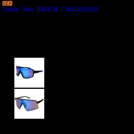
SEK
Forside
/
Shop
/
BRILLER
/
CYKELBRILLER
Sorte sportssolbriller /
Hurtigbriller med multicolor
spejlglas | Lecce
149
DKK