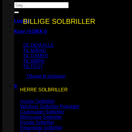
Søg
efter:
BILLIGE SOLBRILLER
Log ind
Kurv /
0
DKK
0
SE DEM ALLE
TIL MÆND
TIL DAMER
TIL BØRN
Ingen varer i kurven.
TIL FEST
Tilbage til shoppen
0
HERRE SOLBRILLER
Kurv
Aviator Solbriller
Wayfarer Solbriller
Clubmaster Solbriller
Millionaire Solbriller
Runde Solbriller
Ingen varer i kurven.
Firkantede Solbriller