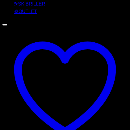
⛷️SKIBRILLER
🪙OUTLET