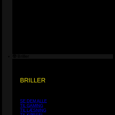
🤓 Briller
BRILLER
SE DEM ALLE
TIL GAMING
TIL LÆSNING
TIL KØRSEL