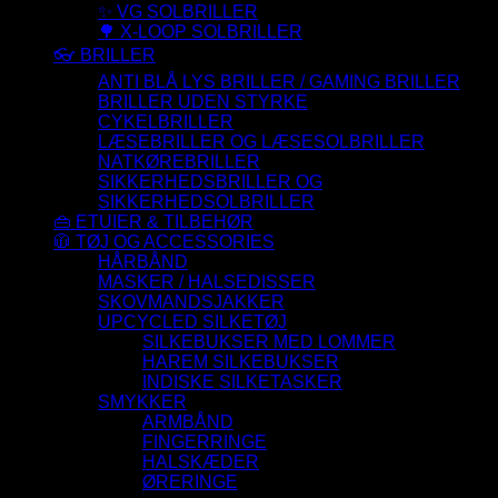
✨ VG SOLBRILLER
🌳 X-LOOP SOLBRILLER
👓 BRILLER
ANTI BLÅ LYS BRILLER / GAMING BRILLER
BRILLER UDEN STYRKE
CYKELBRILLER
LÆSEBRILLER OG LÆSESOLBRILLER
NATKØREBRILLER
SIKKERHEDSBRILLER OG
SIKKERHEDSOLBRILLER
👜 ETUIER & TILBEHØR
🧥 TØJ OG ACCESSORIES
HÅRBÅND
MASKER / HALSEDISSER
SKOVMANDSJAKKER
UPCYCLED SILKETØJ
SILKEBUKSER MED LOMMER
HAREM SILKEBUKSER
INDISKE SILKETASKER
SMYKKER
ARMBÅND
FINGERRINGE
HALSKÆDER
ØRERINGE