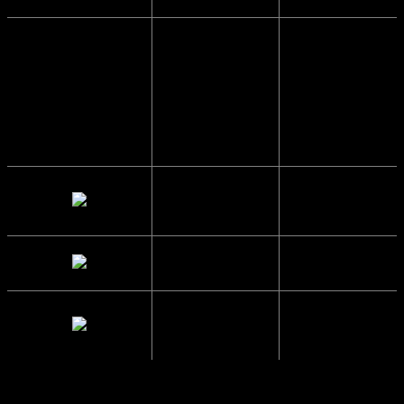
Højde
6.2 cm.
Brillestangs
14.9 cm.
længde
Glas Bredde
14.4 cm.
Mellemrum
1.2 cm.
mellem glas