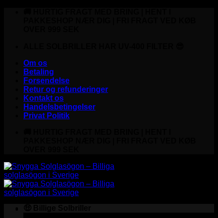
Fortsæt
🚚 HURTIG FRAGT MED BRING | HENT I
til
PAKKESHOP NÆR DIG | FRI FRAGT VED KØB
indhold
OVER 999 SEK
ALLE SOLBRILLER HAR UV-400 FILTER 😎
Om os
Betaling
Forsendelse
Retur og refunderinger
Kontakt os
Handelsbetingelser
Privat Politik
🚚 HURTIG FRAGT MED BRING | HENT I
PAKKESHOP NÆR DIG | FRI FRAGT VED KØB
OVER 999 SEK
🤑 Billige Solbriller