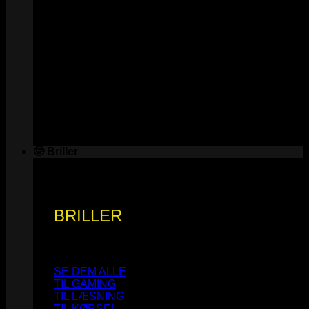
🤓 Briller
BRILLER
SE DEM ALLE
TIL GAMING
TIL LÆSNING
TIL KØRSEL