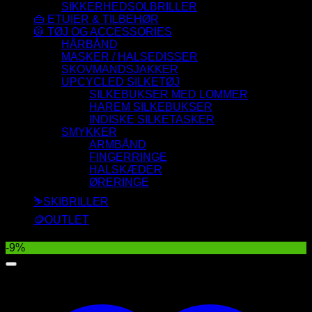
SIKKERHEDSOLBRILLER
👜 ETUIER & TILBEHØR
🧥 TØJ OG ACCESSORIES
HÅRBÅND
MASKER / HALSEDISSER
SKOVMANDSJAKKER
UPCYCLED SILKETØJ
SILKEBUKSER MED LOMMER
HAREM SILKEBUKSER
INDISKE SILKETASKER
SMYKKER
ARMBÅND
FINGERRINGE
HALSKÆDER
ØRERINGE
⛷️SKIBRILLER
🪙OUTLET
-9%