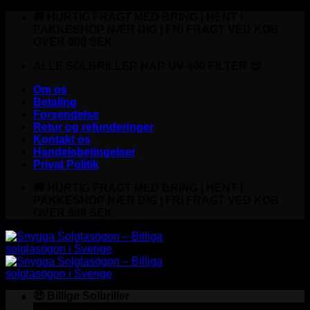
Fortsæt
🚚 HURTIG FRAGT MED BRING | HENT I
til
PAKKESHOP NÆR DIG | FRI FRAGT VED KØB
indhold
OVER 999 SEK
ALLE SOLBRILLER HAR UV-400 FILTER 😎
Om os
Betaling
Forsendelse
Retur og refunderinger
Kontakt os
Handelsbetingelser
Privat Politik
🚚 HURTIG FRAGT MED BRING | HENT I
PAKKESHOP NÆR DIG | FRI FRAGT VED KØB
OVER 999 SEK
🤑 Billige Solbriller