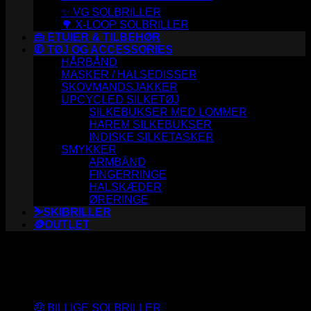
✨ VG SOLBRILLER
🌳 X-LOOP SOLBRILLER
👜 ETUIER & TILBEHØR
🧥 TØJ OG ACCESSORIES
HÅRBÅND
MASKER / HALSEDISSER
SKOVMANDSJAKKER
UPCYCLED SILKETØJ
SILKEBUKSER MED LOMMER
HAREM SILKEBUKSER
INDISKE SILKETASKER
SMYKKER
ARMBÅND
FINGERRINGE
HALSKÆDER
ØRERINGE
⛷️SKIBRILLER
🪙OUTLET
Varesortiment
🤑 BILLIGE SOLBRILLER