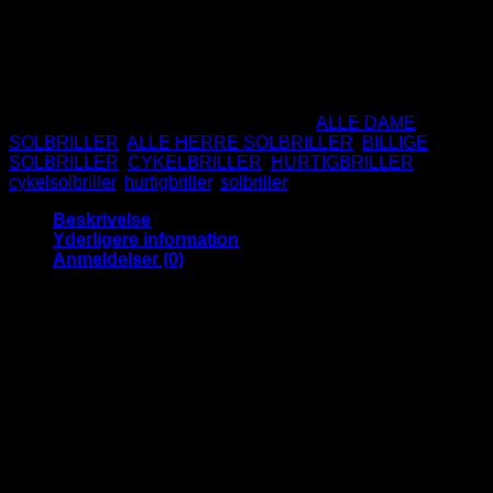
CE Godkendte
UV400 Beskyttelse
Ikke på lager
Varenummer (SKU):
S8162
Kategorier:
ALLE DAME
SOLBRILLER
,
ALLE HERRE SOLBRILLER
,
BILLIGE
SOLBRILLER
,
CYKELBRILLER
,
HURTIGBRILLER
Tags:
cykelsolbriller
,
hurtigbriller
,
solbriller
Beskrivelse
Yderligere information
Anmeldelser (0)
Super fede sportssolbriller AKA.
hurtigbriller i et helt cool og mørt
design.
Absolut højeste mode og de helt
rigtige solbriller for tiden.