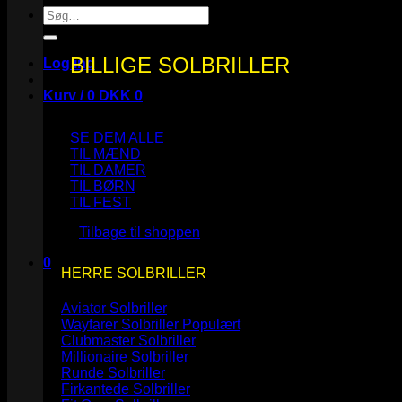
Søg
efter:
BILLIGE SOLBRILLER
Log ind
Kurv /
0
DKK
0
SE DEM ALLE
TIL MÆND
TIL DAMER
TIL BØRN
Ingen varer i kurven.
TIL FEST
Tilbage til shoppen
0
HERRE SOLBRILLER
Kurv
Aviator Solbriller
Wayfarer Solbriller
Clubmaster Solbriller
Millionaire Solbriller
Runde Solbriller
Ingen varer i kurven.
Firkantede Solbriller