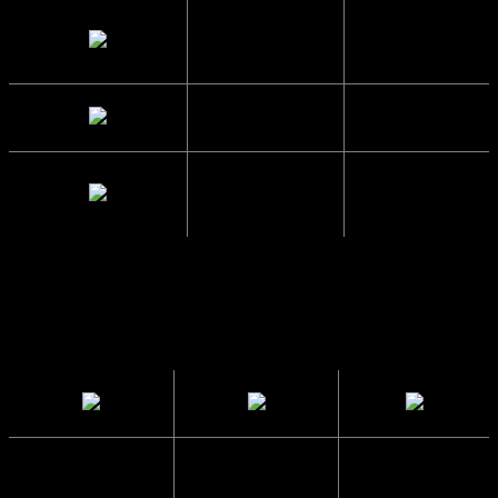
Brillestangs
13.9 cm.
længde
Glas Bredde
7 cm.
Mellemrum
2.3 cm.
mellem glas
Solbrillerne
CE
Sendes i en
har UV400
Godkendte
papkasse