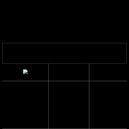
trendy.
Hurtigbriller – Cykel Solbriller – Sejler briller –
Motorcykel solbriller
Solbrillens mål
Bredde
14.5 cm.
Højde
6 cm.