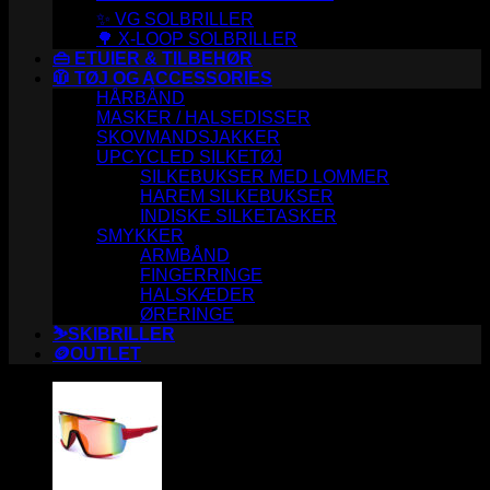
✨ VG SOLBRILLER
🌳 X-LOOP SOLBRILLER
👜 ETUIER & TILBEHØR
🧥 TØJ OG ACCESSORIES
HÅRBÅND
MASKER / HALSEDISSER
SKOVMANDSJAKKER
UPCYCLED SILKETØJ
SILKEBUKSER MED LOMMER
HAREM SILKEBUKSER
INDISKE SILKETASKER
SMYKKER
ARMBÅND
FINGERRINGE
HALSKÆDER
ØRERINGE
⛷️SKIBRILLER
🪙OUTLET