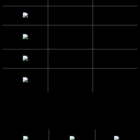
Højde
6.1 cm.
Brillestangs
12.4 cm.
længde
Glas Bredde
13.8 cm.
Mellemrum
1.3 cm.
mellem glas