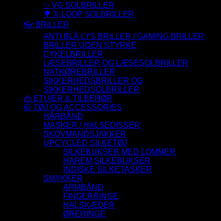
✨ VG SOLBRILLER
🌳 X-LOOP SOLBRILLER
👓 BRILLER
ANTI BLÅ LYS BRILLER / GAMING BRILLER
BRILLER UDEN STYRKE
CYKELBRILLER
LÆSEBRILLER OG LÆSESOLBRILLER
NATKØREBRILLER
SIKKERHEDSBRILLER OG
SIKKERHEDSOLBRILLER
👜 ETUIER & TILBEHØR
🧥 TØJ OG ACCESSORIES
HÅRBÅND
MASKER / HALSEDISSER
SKOVMANDSJAKKER
UPCYCLED SILKETØJ
SILKEBUKSER MED LOMMER
HAREM SILKEBUKSER
INDISKE SILKETASKER
SMYKKER
ARMBÅND
FINGERRINGE
HALSKÆDER
ØRERINGE