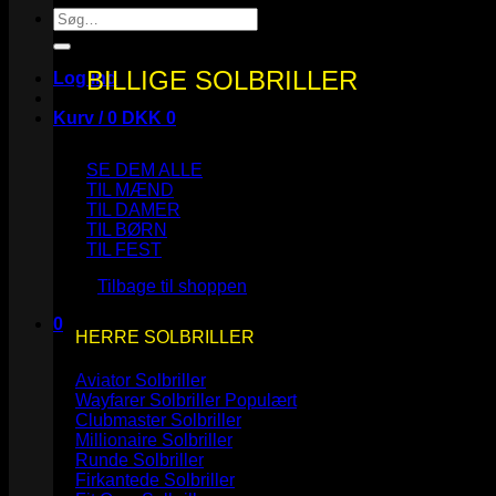
Søg
efter:
BILLIGE SOLBRILLER
Log ind
Kurv /
0
DKK
0
SE DEM ALLE
TIL MÆND
TIL DAMER
TIL BØRN
Ingen varer i kurven.
TIL FEST
Tilbage til shoppen
0
HERRE SOLBRILLER
Kurv
Aviator Solbriller
Wayfarer Solbriller
Clubmaster Solbriller
Millionaire Solbriller
Runde Solbriller
Ingen varer i kurven.
Firkantede Solbriller