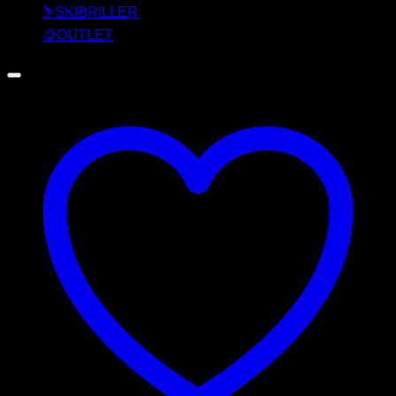
⛷️SKIBRILLER
🪙OUTLET