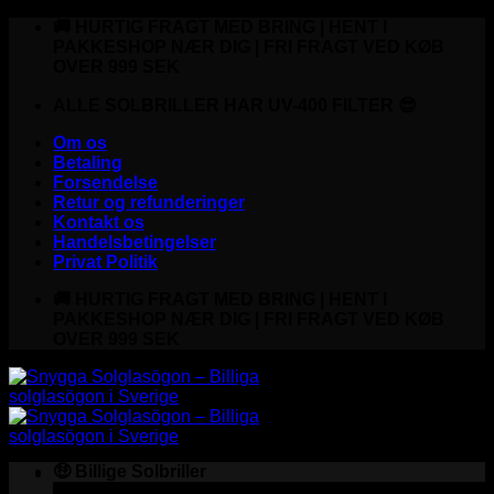
Fortsæt
🚚 HURTIG FRAGT MED BRING | HENT I
til
PAKKESHOP NÆR DIG | FRI FRAGT VED KØB
indhold
OVER 999 SEK
ALLE SOLBRILLER HAR UV-400 FILTER 😎
Om os
Betaling
Forsendelse
Retur og refunderinger
Kontakt os
Handelsbetingelser
Privat Politik
🚚 HURTIG FRAGT MED BRING | HENT I
PAKKESHOP NÆR DIG | FRI FRAGT VED KØB
OVER 999 SEK
🤑 Billige Solbriller