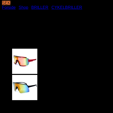
SEK
Forside
/
Shop
/
BRILLER
/
CYKELBRILLER
Sorte sportssolbriller /
Hurtigbriller med blålilla
spejlglas | Perugia
149
DKK