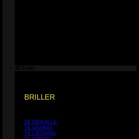
🤓 Briller
BRILLER
SE DEM ALLE
TIL GAMING
TIL LÆSNING
TIL KØRSEL