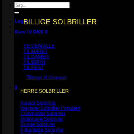
Søg
efter:
BILLIGE SOLBRILLER
Log ind
Kurv /
0
DKK
0
SE DEM ALLE
TIL MÆND
TIL DAMER
TIL BØRN
Ingen varer i kurven.
TIL FEST
Tilbage til shoppen
0
HERRE SOLBRILLER
Kurv
Aviator Solbriller
Wayfarer Solbriller
Clubmaster Solbriller
Millionaire Solbriller
Runde Solbriller
Ingen varer i kurven.
Firkantede Solbriller