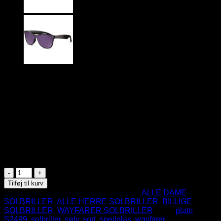
99
DKK
Sorte Plate Wayfarer solbriller med sølv spejlglas.
Til mænd og damer
Plast stel
CE Godkendte
UV400 Beskyttelse
På lager
Sorte
Plate
Tilføj til kurv
Wayfarer
Varenummer (SKU):
S2499
Kategorier:
ALLE DAME
Solbriller
SOLBRILLER
,
ALLE HERRE SOLBRILLER
,
BILLIGE
-
SOLBRILLER
,
WAYFARER SOLBRILLER
Tags:
plate
,
Sølv
S2499
,
solbriller
,
sølv
,
sort
,
spejlglas
,
wayfarer