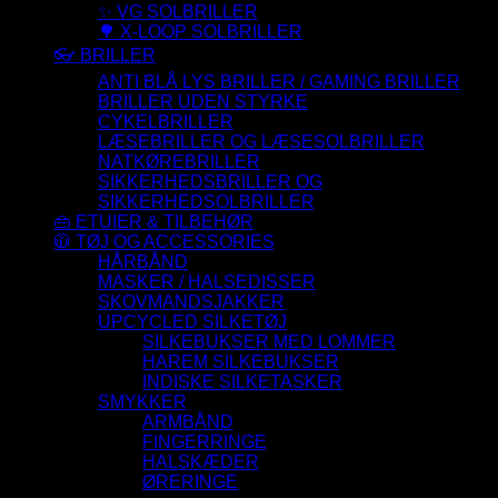
✨ VG SOLBRILLER
🌳 X-LOOP SOLBRILLER
👓 BRILLER
ANTI BLÅ LYS BRILLER / GAMING BRILLER
BRILLER UDEN STYRKE
CYKELBRILLER
LÆSEBRILLER OG LÆSESOLBRILLER
NATKØREBRILLER
SIKKERHEDSBRILLER OG
SIKKERHEDSOLBRILLER
👜 ETUIER & TILBEHØR
🧥 TØJ OG ACCESSORIES
HÅRBÅND
MASKER / HALSEDISSER
SKOVMANDSJAKKER
UPCYCLED SILKETØJ
SILKEBUKSER MED LOMMER
HAREM SILKEBUKSER
INDISKE SILKETASKER
SMYKKER
ARMBÅND
FINGERRINGE
HALSKÆDER
ØRERINGE