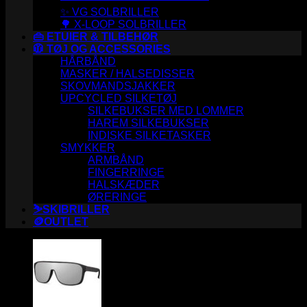
✨ VG SOLBRILLER
🌳 X-LOOP SOLBRILLER
👜 ETUIER & TILBEHØR
🧥 TØJ OG ACCESSORIES
HÅRBÅND
MASKER / HALSEDISSER
SKOVMANDSJAKKER
UPCYCLED SILKETØJ
SILKEBUKSER MED LOMMER
HAREM SILKEBUKSER
INDISKE SILKETASKER
SMYKKER
ARMBÅND
FINGERRINGE
HALSKÆDER
ØRERINGE
⛷️SKIBRILLER
🪙OUTLET