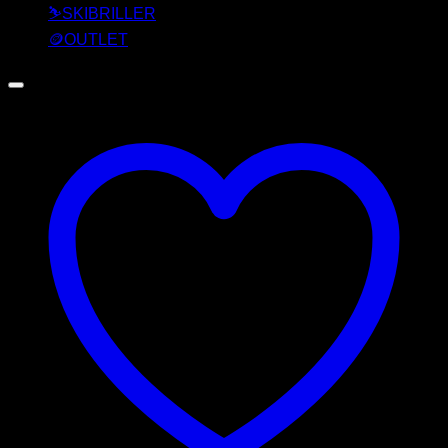
⛷️SKIBRILLER
🪙OUTLET