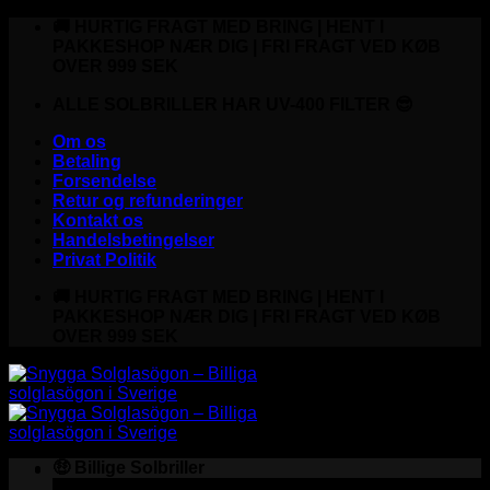
Fortsæt
🚚 HURTIG FRAGT MED BRING | HENT I
til
PAKKESHOP NÆR DIG | FRI FRAGT VED KØB
indhold
OVER 999 SEK
ALLE SOLBRILLER HAR UV-400 FILTER 😎
Om os
Betaling
Forsendelse
Retur og refunderinger
Kontakt os
Handelsbetingelser
Privat Politik
🚚 HURTIG FRAGT MED BRING | HENT I
PAKKESHOP NÆR DIG | FRI FRAGT VED KØB
OVER 999 SEK
🤑 Billige Solbriller