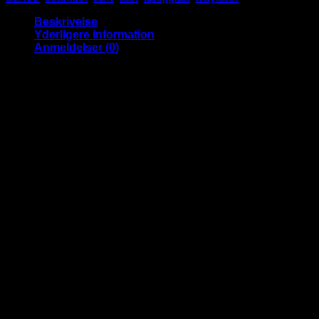
spejlglas
antal
Beskrivelse
Yderligere information
Anmeldelser (0)
Virkelig Cool Plate Wayfarer solbriller
med sølv spejlglas
Super seje sorte solbriller med et stort glas i stedet for de
sædvanlige to, som giver solbrillerne en rigtig lækker detalje
Stellet er udført en klassisk Wayfarer stil.
Passer til både mænd og kvinder.
Bredde: 13,6 cm.
Højde: 4,8 cm.
Arm længde: 14,9 cm.
Materiale: Plast
UV400 beskyttelse
CE godkendte
Vægt
0.049 kg
Anmeldelser