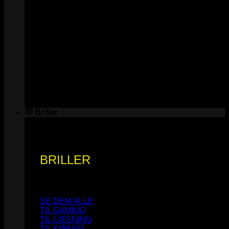
🤓 Briller
BRILLER
SE DEM ALLE
TIL GAMING
TIL LÆSNING
TIL KØRSEL