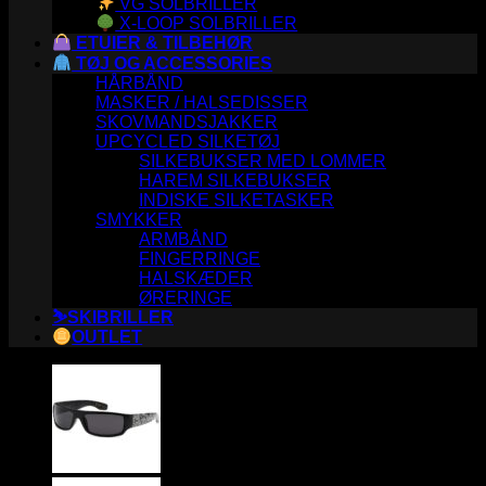
VG SOLBRILLER
X-LOOP SOLBRILLER
ETUIER & TILBEHØR
TØJ OG ACCESSORIES
HÅRBÅND
MASKER / HALSEDISSER
SKOVMANDSJAKKER
UPCYCLED SILKETØJ
SILKEBUKSER MED LOMMER
HAREM SILKEBUKSER
INDISKE SILKETASKER
SMYKKER
ARMBÅND
FINGERRINGE
HALSKÆDER
ØRERINGE
⛷️SKIBRILLER
OUTLET