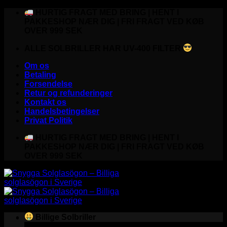
Fortsæt
HURTIG FRAGT MED BRING | HENT I
til
PAKKESHOP NÆR DIG | FRI FRAGT VED KØB
indhold
OVER 999 SEK
ALLE SOLBRILLER HAR UV-400 FILTER
Om os
Betaling
Forsendelse
Retur og refunderinger
Kontakt os
Handelsbetingelser
Privat Politik
HURTIG FRAGT MED BRING | HENT I
PAKKESHOP NÆR DIG | FRI FRAGT VED KØB
OVER 999 SEK
Billige Solbriller