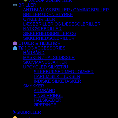
X-LOOP SOLBRILLER
BRILLER
ANTI BLÅ LYS BRILLER / GAMING BRILLER
BRILLER UDEN STYRKE
CYKELBRILLER
LÆSEBRILLER OG LÆSESOLBRILLER
NATKØREBRILLER
SIKKERHEDSBRILLER OG
SIKKERHEDSOLBRILLER
ETUIER & TILBEHØR
TØJ OG ACCESSORIES
HÅRBÅND
MASKER / HALSEDISSER
SKOVMANDSJAKKER
UPCYCLED SILKETØJ
SILKEBUKSER MED LOMMER
HAREM SILKEBUKSER
INDISKE SILKETASKER
SMYKKER
ARMBÅND
FINGERRINGE
HALSKÆDER
ØRERINGE
⛷️SKIBRILLER