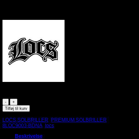
Plast stel
UV400
CE Godkendte
På lager
Sorte
Locs
Tilføj til kurv
Solbriller
Varenummer (SKU):
8LOC9003-BDNA-RD
Kategorier:
-
LOCS SOLBRILLER
,
PREMIUM SOLBRILLER
Tags:
Rød
8LOC9003-BDNA
,
locs
Bandana
antal
Beskrivelse