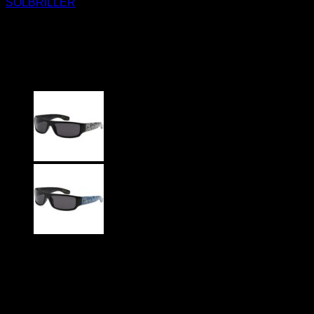
SOLBRILLER
Sorte Locs Solbriller – Rød
Bandana
229
DKK
LOCS – 8LOC9003-BDNA
Sort stel – Mørke glas
Rødt bandana mønster på ydresiden af stængerne