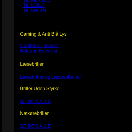
TIL KØRSEL
TIL MODE
TIL SPORT
Gaming & Anti Blå Lys
Combina Eyewear
Balagan Eyewear
Læsebriller
Læsebriller og Læsesolbriller
Briller Uden Styrke
SE DEM ALLE
Natkørebriller
SE DEM ALLE