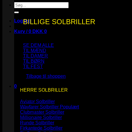
Søg
efter:
BILLIGE SOLBRILLER
Log ind
Kurv /
0
DKK
0
SE DEM ALLE
TIL MÆND
TIL DAMER
TIL BØRN
Ingen varer i kurven.
TIL FEST
Tilbage til shoppen
0
HERRE SOLBRILLER
Kurv
Aviator Solbriller
Wayfarer Solbriller
Clubmaster Solbriller
Millionaire Solbriller
Runde Solbriller
Ingen varer i kurven.
Firkantede Solbriller