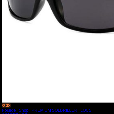
SEK
Forside
/
Shop
/
PREMIUM SOLBRILLER
/
LOCS