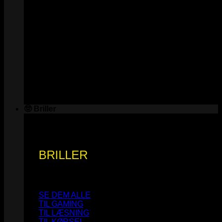
🤓 Briller
BRILLER
SE DEM ALLE
TIL GAMING
TIL LÆSNING
TIL KØRSEL