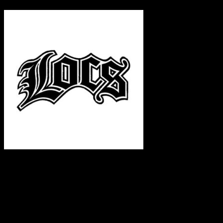
LOCS Historie
I 1970’erne og 80’erne var Locs solbriller meget populære
blandt unge mennesker og definerede L.A.-looket. De var
påvirket af den latinamerikanske kultur i Los Angeles og
stammer fra det spanske ord “loco” (skør) og blev oprindeligt
båret af cholo’s og senere blev de populære blandt alle