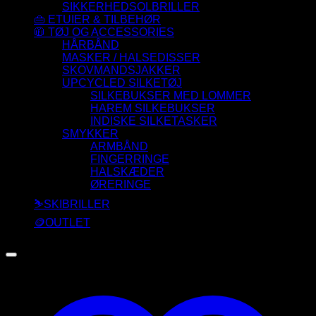
SIKKERHEDSOLBRILLER
👜 ETUIER & TILBEHØR
🧥 TØJ OG ACCESSORIES
HÅRBÅND
MASKER / HALSEDISSER
SKOVMANDSJAKKER
UPCYCLED SILKETØJ
SILKEBUKSER MED LOMMER
HAREM SILKEBUKSER
INDISKE SILKETASKER
SMYKKER
ARMBÅND
FINGERRINGE
HALSKÆDER
ØRERINGE
⛷️SKIBRILLER
🪙OUTLET