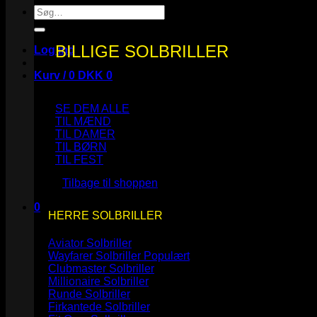
Søg
efter:
BILLIGE SOLBRILLER
Log ind
Kurv /
0
DKK
0
SE DEM ALLE
TIL MÆND
TIL DAMER
TIL BØRN
Ingen varer i kurven.
TIL FEST
Tilbage til shoppen
0
HERRE SOLBRILLER
Kurv
Aviator Solbriller
Wayfarer Solbriller
Clubmaster Solbriller
Millionaire Solbriller
Runde Solbriller
Ingen varer i kurven.
Firkantede Solbriller