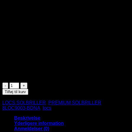
229
DKK
LOCS – 8LOC9003-BDNA
Sort stel – Mørke glas
Blåt bandana mønster på ydresiden af stængerne
Plast stel
UV400
CE Godkendte
På lager
Sorte
Locs
Tilføj til kurv
Solbriller
Varenummer (SKU):
8LOC9003-BDNA-BE
Kategorier:
-
LOCS SOLBRILLER
,
PREMIUM SOLBRILLER
Tags:
Blå
8LOC9003-BDNA
,
locs
Bandana
antal
Beskrivelse
Yderligere information
Anmeldelser (0)