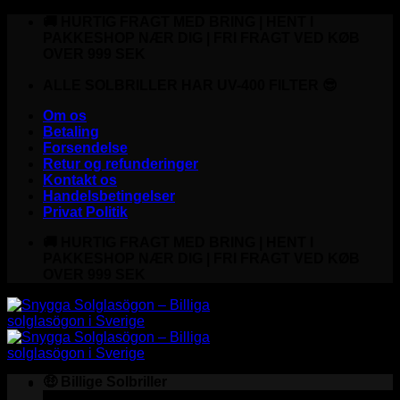
Fortsæt
🚚 HURTIG FRAGT MED BRING | HENT I
til
PAKKESHOP NÆR DIG | FRI FRAGT VED KØB
indhold
OVER 999 SEK
ALLE SOLBRILLER HAR UV-400 FILTER 😎
Om os
Betaling
Forsendelse
Retur og refunderinger
Kontakt os
Handelsbetingelser
Privat Politik
🚚 HURTIG FRAGT MED BRING | HENT I
PAKKESHOP NÆR DIG | FRI FRAGT VED KØB
OVER 999 SEK
🤑 Billige Solbriller