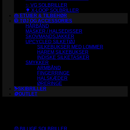
✨ VG SOLBRILLER
🌳 X-LOOP SOLBRILLER
👜 ETUIER & TILBEHØR
🧥 TØJ OG ACCESSORIES
HÅRBÅND
MASKER / HALSEDISSER
SKOVMANDSJAKKER
UPCYCLED SILKETØJ
SILKEBUKSER MED LOMMER
HAREM SILKEBUKSER
INDISKE SILKETASKER
SMYKKER
ARMBÅND
FINGERRINGE
HALSKÆDER
ØRERINGE
⛷️SKIBRILLER
🪙OUTLET
Varesortiment
🤑 BILLIGE SOLBRILLER