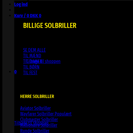
Log ind
Kurv /
0
DKK
0
BILLIGE SOLBRILLER
SE DEM ALLE
Ingen varer i kurven.
TIL MÆND
TIL DAMER
Tilbage til shoppen
TIL BØRN
0
TIL FEST
Kurv
HERRE SOLBRILLER
Aviator Solbriller
Ingen varer i kurven.
Wayfarer Solbriller
Clubmaster Solbriller
Tilbage til shoppen
Millionaire Solbriller
Runde Solbriller