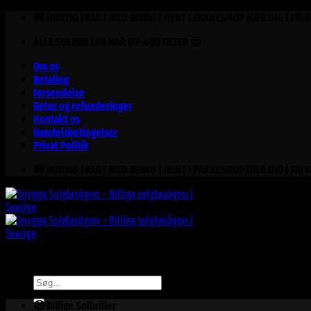
Fortsæt
🚚 HURTIG FRAGT MED BRING | HENT I PAKKESHOP NÆR DIG | FRI 
til
ALLE SOLBRILLER HAR UV-400 FILTER 😎
indhold
Om os
Betaling
Forsendelse
Retur og refunderinger
Kontakt os
Handelsbetingelser
Privat Politik
🚚 HURTIG FRAGT MED BRING | HENT I PAKKESHOP NÆR DIG | FRI 
Søg
efter:
🤑 Billige Solbriller