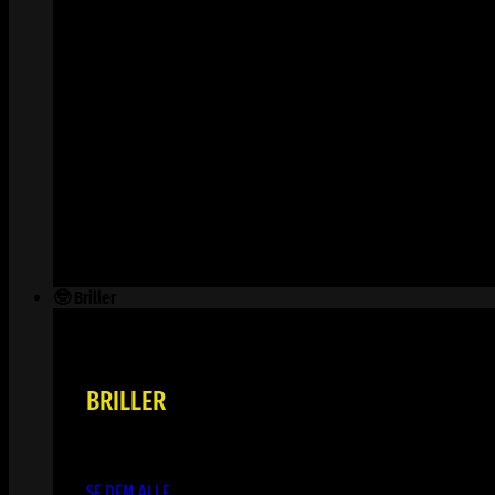
🤓 Briller
BRILLER
SE DEM ALLE