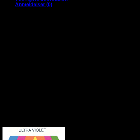
antal
Anmeldelser (0)
Sorte Fit-Over solbriller du kan bære
uden på dine alm. briller
Bærer du briller og ønsker solbriller du kan tage på ud over
dine briller skal du købe et par fit-over solbriller.
Disse er med behagelige mørke glas
Fit over brillerne er designet således at du kan bære
disse uden på dine normale briller.
Brug målene herunder og se om de passer dine briller
Indvendig bredde: 12 cm.
Indvendig højde: 3.6 cm.
Indvendig sidelængde: 13.5 cm.
Materiale stel: plast
UV400 beskyttelse
Solbrillerne er polariseret