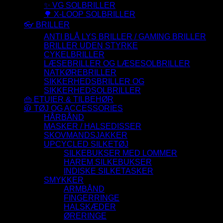
✨ VG SOLBRILLER
🌳 X-LOOP SOLBRILLER
👓 BRILLER
ANTI BLÅ LYS BRILLER / GAMING BRILLER
BRILLER UDEN STYRKE
CYKELBRILLER
LÆSEBRILLER OG LÆSESOLBRILLER
NATKØREBRILLER
SIKKERHEDSBRILLER OG
SIKKERHEDSOLBRILLER
👜 ETUIER & TILBEHØR
🧥 TØJ OG ACCESSORIES
HÅRBÅND
MASKER / HALSEDISSER
SKOVMANDSJAKKER
UPCYCLED SILKETØJ
SILKEBUKSER MED LOMMER
HAREM SILKEBUKSER
INDISKE SILKETASKER
SMYKKER
ARMBÅND
FINGERRINGE
HALSKÆDER
ØRERINGE