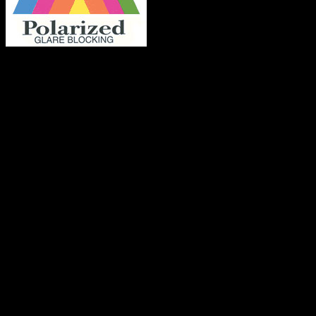
Polariserede solbriller er en populær form for solbriller, der er
designet til at reducere blænding fra reflekterende overflader
såsom vand, sne eller vejoverflader. Dette opnås ved hjælp
af en polariseringsfilm, der blokerer lysbølger, der bevæger
sig på en bestemt akse. Dette reducerer refleksioner og giver
en mere klar og detaljeret visning, især i stærkt sollys. Det er
en god idé at vælge polariserede solbriller, hvis du bruger
meget tid udendørs, især ved vand eller på aktiviteter såsom
skiløb eller cykling.
Vægt
0.049 kg
Anmeldelser
Der er endnu ikke nogle anmeldelser.
Kun kunder, der er logget ind og har købt denne vare, kan
skrive en anmeldelse.