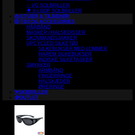
✨ VG SOLBRILLER
🌳 X-LOOP SOLBRILLER
👜 ETUIER & TILBEHØR
🧥 TØJ OG ACCESSORIES
HÅRBÅND
MASKER / HALSEDISSER
SKOVMANDSJAKKER
UPCYCLED SILKETØJ
SILKEBUKSER MED LOMMER
HAREM SILKEBUKSER
INDISKE SILKETASKER
SMYKKER
ARMBÅND
FINGERRINGE
HALSKÆDER
ØRERINGE
⛷️SKIBRILLER
🪙OUTLET