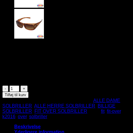
99
DKK
Bæres uden på dine alm. briller
Glansfuld overflade
Polariserede glas for optimalt udsyn
På lager
Sorte
Fit-
Tilføj til kurv
Over
Varenummer (SKU):
K2016-BK
Kategorier:
ALLE DAME
Solbriller
SOLBRILLER
,
ALLE HERRE SOLBRILLER
,
BILLIGE
-
SOLBRILLER
,
FIT OVER SOLBRILLER
Tags:
fit
,
fit-over
,
Alicante
k2016
,
over
,
solbriller
|
Mørke
Beskrivelse
glas
Yderligere information