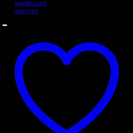
⛷️SKIBRILLER
🪙OUTLET