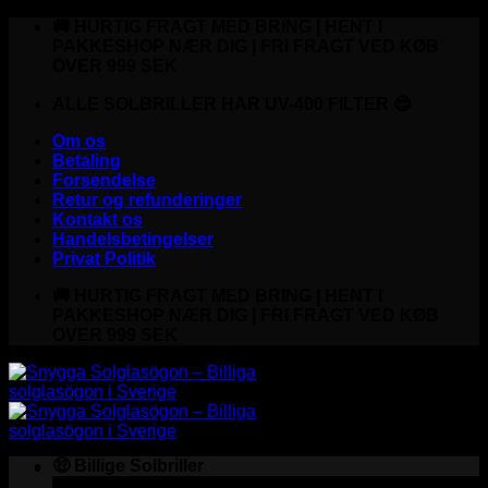
Fortsæt
🚚 HURTIG FRAGT MED BRING | HENT I
til
PAKKESHOP NÆR DIG | FRI FRAGT VED KØB
indhold
OVER 999 SEK
ALLE SOLBRILLER HAR UV-400 FILTER 😎
Om os
Betaling
Forsendelse
Retur og refunderinger
Kontakt os
Handelsbetingelser
Privat Politik
🚚 HURTIG FRAGT MED BRING | HENT I
PAKKESHOP NÆR DIG | FRI FRAGT VED KØB
OVER 999 SEK
🤑 Billige Solbriller