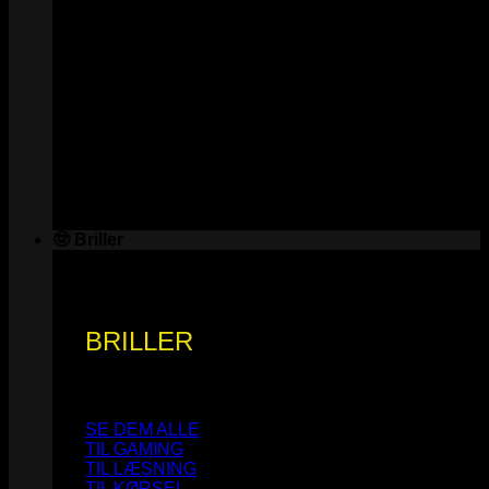
🤓 Briller
BRILLER
SE DEM ALLE
TIL GAMING
TIL LÆSNING
TIL KØRSEL