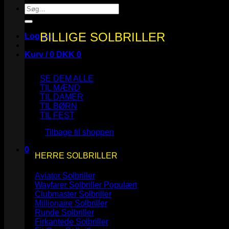
Søg
efter:
BILLIGE SOLBRILLER
Log ind
Kurv /
0
DKK
0
SE DEM ALLE
TIL MÆND
TIL DAMER
TIL BØRN
Ingen varer i kurven.
TIL FEST
Tilbage til shoppen
0
HERRE SOLBRILLER
Kurv
Aviator Solbriller
Wayfarer Solbriller
Clubmaster Solbriller
Millionaire Solbriller
Runde Solbriller
Ingen varer i kurven.
Firkantede Solbriller