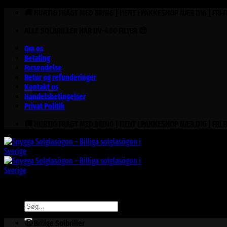
Fortsæt
🚚 HURTIG FRAGT MED BRING | HENT I PAKKESHOP NÆR DIG | FRI 
til
ALLE SOLBRILLER HAR UV-400 FILTER 😎
indhold
Om os
Betaling
Forsendelse
Retur og refunderinger
Kontakt os
Handelsbetingelser
Privat Politik
🚚 HURTIG FRAGT MED BRING | HENT I PAKKESHOP NÆR DIG | FRI 
Søg
efter:
🤑 Billige Solbriller