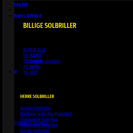
Log ind
Kurv /
0
DKK
0
BILLIGE SOLBRILLER
SE DEM ALLE
Ingen varer i kurven.
TIL MÆND
TIL DAMER
Tilbage til shoppen
TIL BØRN
0
TIL FEST
Kurv
HERRE SOLBRILLER
Aviator Solbriller
Ingen varer i kurven.
Wayfarer Solbriller
Clubmaster Solbriller
Tilbage til shoppen
Millionaire Solbriller
Runde Solbriller