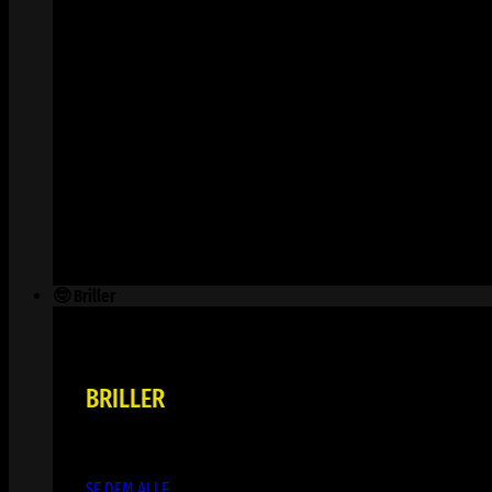
🤓 Briller
BRILLER
SE DEM ALLE