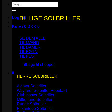
Søg
efter:
BILLIGE SOLBRILLER
Log ind
Kurv /
0
DKK
0
SE DEM ALLE
TIL MÆND
TIL DAMER
TIL BØRN
Ingen varer i kurven.
TIL FEST
Tilbage til shoppen
0
HERRE SOLBRILLER
Kurv
Aviator Solbriller
Wayfarer Solbriller
Clubmaster Solbriller
Millionaire Solbriller
Runde Solbriller
Ingen varer i kurven.
Firkantede Solbriller