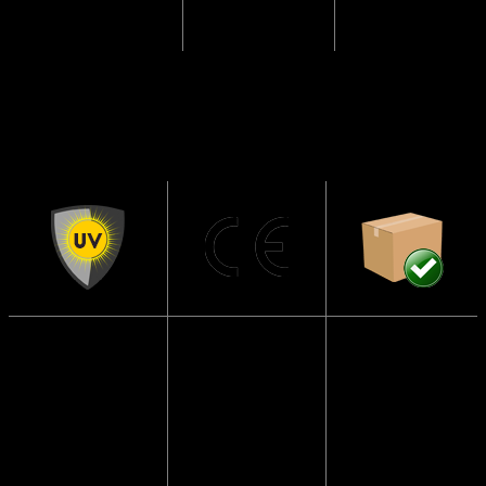
Solbrillerne
CE
Sendes i en
har UV400
Godkendte
papkasse så
beskyttelse
de ikke går i
Solbrillerne
stykker
Blokerer 99 til
opfylder alle
100 procent af
lovmæssige
Vi pakker
alle UVA- og
krav i EU, der
altid solbriller
UVB-stråler og
sikrer at dine
forsvarligt ind,