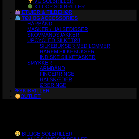
VG SOLBRILLER
X-LOOP SOLBRILLER
ETUIER & TILBEHØR
TØJ OG ACCESSORIES
HÅRBÅND
MASKER / HALSEDISSER
SKOVMANDSJAKKER
UPCYCLED SILKETØJ
SILKEBUKSER MED LOMMER
HAREM SILKEBUKSER
INDISKE SILKETASKER
SMYKKER
ARMBÅND
FINGERRINGE
HALSKÆDER
ØRERINGE
⛷️SKIBRILLER
OUTLET
Varesortiment
BILLIGE SOLBRILLER