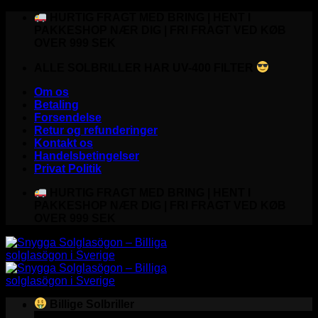
Fortsæt
HURTIG FRAGT MED BRING | HENT I
til
PAKKESHOP NÆR DIG | FRI FRAGT VED KØB
indhold
OVER 999 SEK
ALLE SOLBRILLER HAR UV-400 FILTER
Om os
Betaling
Forsendelse
Retur og refunderinger
Kontakt os
Handelsbetingelser
Privat Politik
HURTIG FRAGT MED BRING | HENT I
PAKKESHOP NÆR DIG | FRI FRAGT VED KØB
OVER 999 SEK
Billige Solbriller