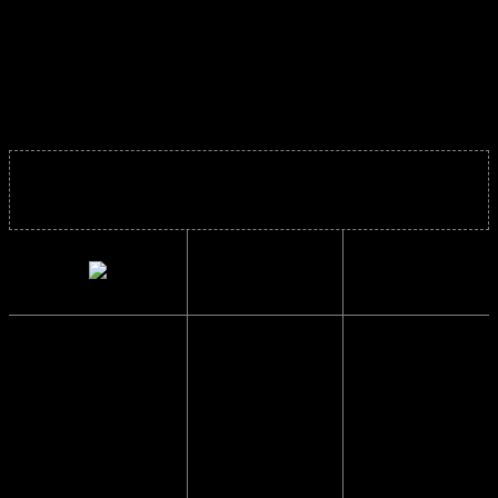
Materiale:
Plast
Brillerne er super fede året rundt og mega trendy.
Solbrillens mål
Indvendig
13.8 cm.
bredde
Højde
4.7 cm.