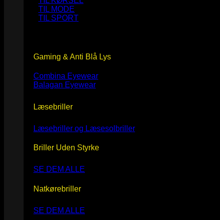
TIL KØRSEL
TIL MODE
TIL SPORT
Gaming & Anti Blå Lys
Combina Eyewear
Balagan Eyewear
Læsebriller
Læsebriller og Læsesolbriller
Briller Uden Styrke
SE DEM ALLE
Natkørebriller
SE DEM ALLE