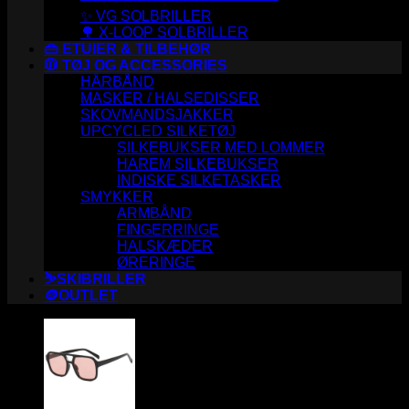
✨ VG SOLBRILLER
🌳 X-LOOP SOLBRILLER
👜 ETUIER & TILBEHØR
🧥 TØJ OG ACCESSORIES
HÅRBÅND
MASKER / HALSEDISSER
SKOVMANDSJAKKER
UPCYCLED SILKETØJ
SILKEBUKSER MED LOMMER
HAREM SILKEBUKSER
INDISKE SILKETASKER
SMYKKER
ARMBÅND
FINGERRINGE
HALSKÆDER
ØRERINGE
⛷️SKIBRILLER
🪙OUTLET