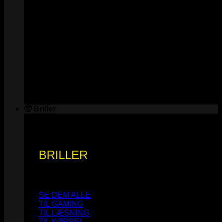
🤓 Briller
BRILLER
SE DEM ALLE
TIL GAMING
TIL LÆSNING
TIL KØRSEL