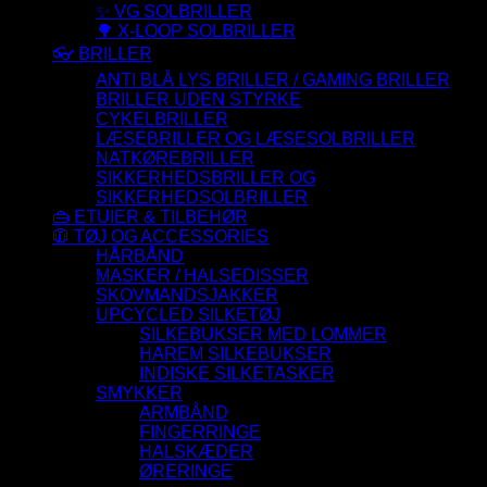
✨ VG SOLBRILLER
🌳 X-LOOP SOLBRILLER
👓 BRILLER
ANTI BLÅ LYS BRILLER / GAMING BRILLER
BRILLER UDEN STYRKE
CYKELBRILLER
LÆSEBRILLER OG LÆSESOLBRILLER
NATKØREBRILLER
SIKKERHEDSBRILLER OG
SIKKERHEDSOLBRILLER
👜 ETUIER & TILBEHØR
🧥 TØJ OG ACCESSORIES
HÅRBÅND
MASKER / HALSEDISSER
SKOVMANDSJAKKER
UPCYCLED SILKETØJ
SILKEBUKSER MED LOMMER
HAREM SILKEBUKSER
INDISKE SILKETASKER
SMYKKER
ARMBÅND
FINGERRINGE
HALSKÆDER
ØRERINGE