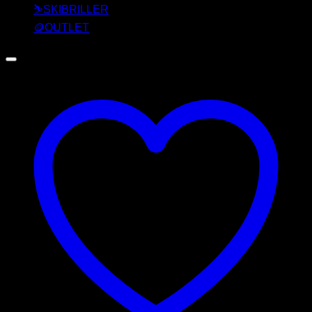
⛷️SKIBRILLER
🪙OUTLET