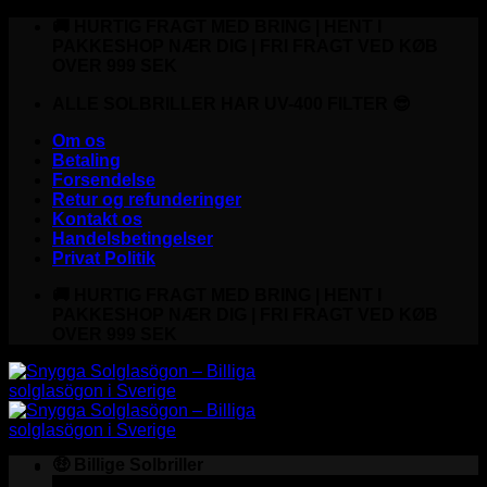
Fortsæt
🚚 HURTIG FRAGT MED BRING | HENT I
til
PAKKESHOP NÆR DIG | FRI FRAGT VED KØB
indhold
OVER 999 SEK
ALLE SOLBRILLER HAR UV-400 FILTER 😎
Om os
Betaling
Forsendelse
Retur og refunderinger
Kontakt os
Handelsbetingelser
Privat Politik
🚚 HURTIG FRAGT MED BRING | HENT I
PAKKESHOP NÆR DIG | FRI FRAGT VED KØB
OVER 999 SEK
🤑 Billige Solbriller