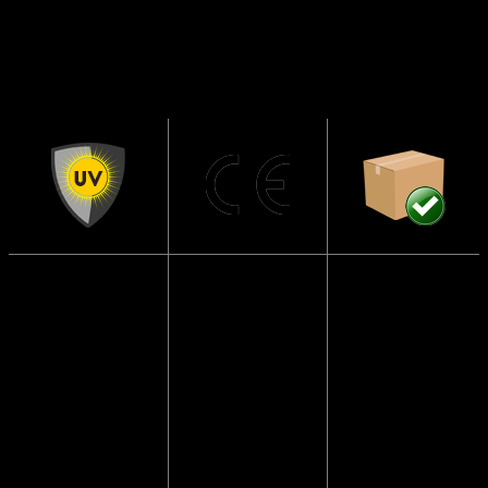
Solbrillerne
CE
Sendes i en
har UV400
Godkendte
papkasse så
beskyttelse
de ikke går i
Solbrillerne
stykker
Blokerer 99 til
opfylder alle
100 procent af
lovmæssige
Vi pakker
alle UVA- og
krav i EU, der
altid solbriller
UVB-stråler og
sikrer at dine
forsvarligt ind,
beskytter dine
solbriller er
så de
øjne mod
testet og
kommer frem
solens stråler.
godkendt.
i god behold.