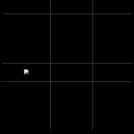
Side længde
14.4 cm.
Glas Bredde
6 cm.
Mellemrum
1.7 cm.
mellem glas