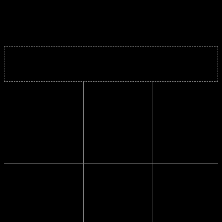
Brillerne er super fede året rundt og mega trendy.
Solbrillens mål
Indvendig
14.3 cm.
bredde
Højde
5.5 cm.