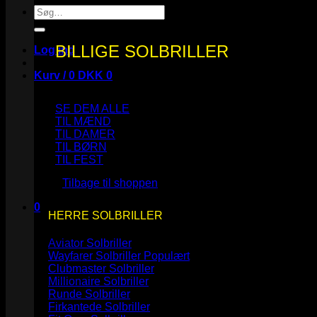
Søg
efter:
BILLIGE SOLBRILLER
Log ind
Kurv /
0
DKK
0
SE DEM ALLE
TIL MÆND
TIL DAMER
TIL BØRN
Ingen varer i kurven.
TIL FEST
Tilbage til shoppen
0
HERRE SOLBRILLER
Kurv
Aviator Solbriller
Wayfarer Solbriller
Clubmaster Solbriller
Millionaire Solbriller
Runde Solbriller
Ingen varer i kurven.
Firkantede Solbriller