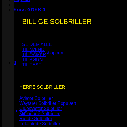
Kurv /
0
DKK
0
BILLIGE SOLBRILLER
Ingen varer i kurven.
SE DEM ALLE
TIL MÆND
Tilbage til shoppen
TIL DAMER
TIL BØRN
0
TIL FEST
Kurv
HERRE SOLBRILLER
Aviator Solbriller
Ingen varer i kurven.
Wayfarer Solbriller
Clubmaster Solbriller
Tilbage til shoppen
Millionaire Solbriller
Runde Solbriller
Firkantede Solbriller