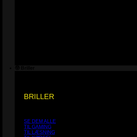
🤓 Briller
BRILLER
SE DEM ALLE
TIL GAMING
TIL LÆSNING