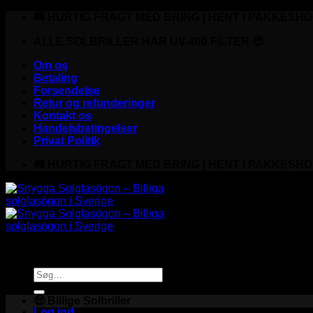
Fortsæt
🚚 HURTIG FRAGT MED BRING | HENT I PAKKESHO
til
indhold
ALLE SOLBRILLER HAR UV-400 FILTER 😎
Om os
Betaling
Forsendelse
Retur og refunderinger
Kontakt os
Handelsbetingelser
Privat Politik
🚚 HURTIG FRAGT MED BRING | HENT I PAKKESHO
Søg
efter:
🤑 Billige Solbriller
Log ind