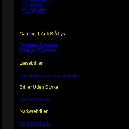
TIL KØRSEL
TIL MODE
TIL SPORT
Gaming & Anti Blå Lys
Combina Eyewear
Balagan Eyewear
Læsebriller
Læsebriller og Læsesolbriller
Briller Uden Styrke
SE DEM ALLE
Natkørebriller
SE DEM ALLE