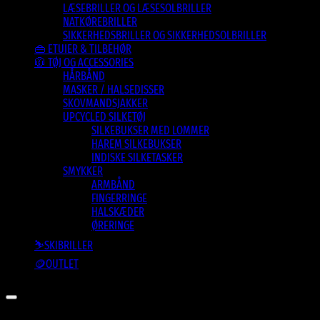
LÆSEBRILLER OG LÆSESOLBRILLER
NATKØREBRILLER
SIKKERHEDSBRILLER OG SIKKERHEDSOLBRILLER
👜 ETUIER & TILBEHØR
🧥 TØJ OG ACCESSORIES
HÅRBÅND
MASKER / HALSEDISSER
SKOVMANDSJAKKER
UPCYCLED SILKETØJ
SILKEBUKSER MED LOMMER
HAREM SILKEBUKSER
INDISKE SILKETASKER
SMYKKER
ARMBÅND
FINGERRINGE
HALSKÆDER
ØRERINGE
⛷️SKIBRILLER
🪙OUTLET