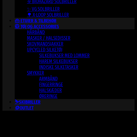
☣️ BIOHAZARD SOLBRILLER
✨ VG SOLBRILLER
🌳 X-LOOP SOLBRILLER
👜 ETUIER & TILBEHØR
🧥 TØJ OG ACCESSORIES
HÅRBÅND
MASKER / HALSEDISSER
SKOVMANDSJAKKER
UPCYCLED SILKETØJ
SILKEBUKSER MED LOMMER
HAREM SILKEBUKSER
INDISKE SILKETASKER
SMYKKER
ARMBÅND
FINGERRINGE
HALSKÆDER
ØRERINGE
⛷️SKIBRILLER
🪙OUTLET
Varesortiment