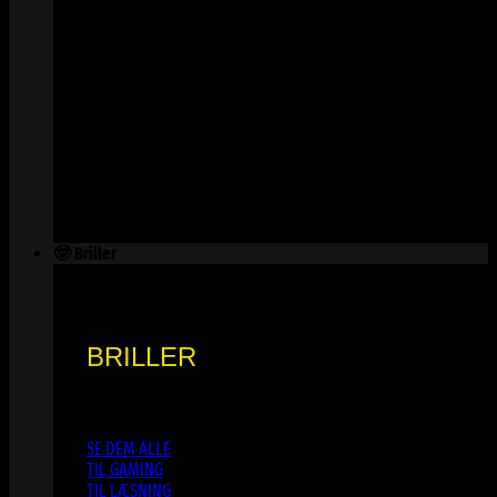
🤓 Briller
BRILLER
SE DEM ALLE
TIL GAMING
TIL LÆSNING