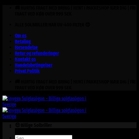
Fortsæt
🚚 HURTIG FRAGT MED BRING | HENT I PAKKESHOP NÆR DIG | FRI
til
FRAGT VED KØB OVER 999 SEK
indhold
ALLE SOLBRILLER HAR UV-400 FILTER 😎
Om os
Betaling
Forsendelse
Retur og refunderinger
Kontakt os
Handelsbetingelser
Privat Politik
🚚 HURTIG FRAGT MED BRING | HENT I PAKKESHOP NÆR DIG | FRI
FRAGT VED KØB OVER 999 SEK
🤑 Billige Solbriller
Søg