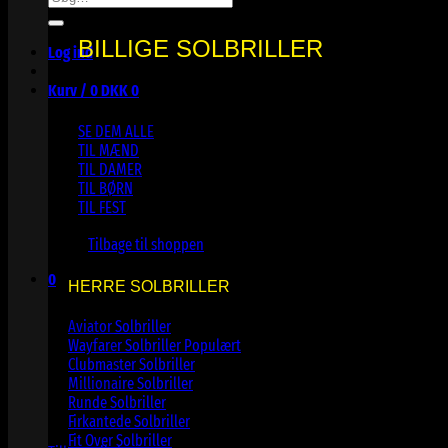
efter:
BILLIGE SOLBRILLER
Log ind
Kurv /
0
DKK
0
SE DEM ALLE
TIL MÆND
TIL DAMER
TIL BØRN
TIL FEST
Ingen varer i kurven.
Tilbage til shoppen
0
HERRE SOLBRILLER
Kurv
Aviator Solbriller
Wayfarer Solbriller
Clubmaster Solbriller
Millionaire Solbriller
Runde Solbriller
Ingen varer i kurven.
Firkantede Solbriller
Fit Over Solbriller