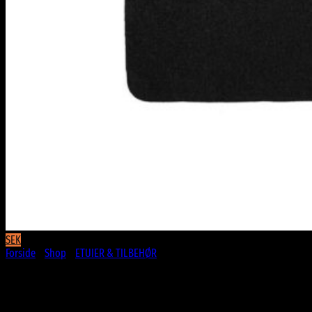
SEK
Forside
/
Shop
/
ETUIER & TILBEHØR
Sort Pudseklud til Solbriller og