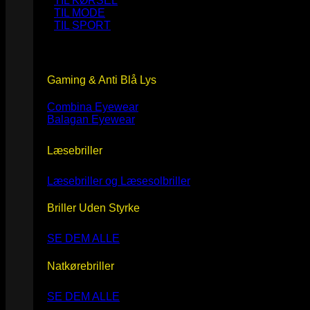
TIL KØRSEL
TIL MODE
TIL SPORT
Gaming & Anti Blå Lys
Combina Eyewear
Balagan Eyewear
Læsebriller
Læsebriller og Læsesolbriller
Briller Uden Styrke
SE DEM ALLE
Natkørebriller
SE DEM ALLE