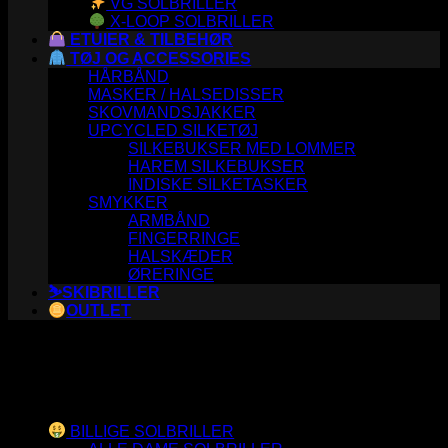
VG SOLBRILLER
X-LOOP SOLBRILLER
ETUIER & TILBEHØR
TØJ OG ACCESSORIES
HÅRBÅND
MASKER / HALSEDISSER
SKOVMANDSJAKKER
UPCYCLED SILKETØJ
SILKEBUKSER MED LOMMER
HAREM SILKEBUKSER
INDISKE SILKETASKER
SMYKKER
ARMBÅND
FINGERRINGE
HALSKÆDER
ØRERINGE
⛷️SKIBRILLER
OUTLET
Varesortiment
BILLIGE SOLBRILLER