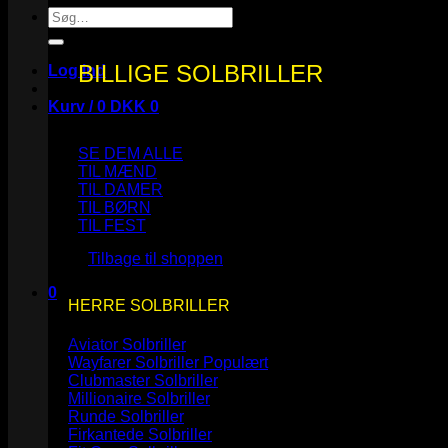
Søg
efter:
BILLIGE SOLBRILLER
Log ind
Kurv /
0
DKK
0
SE DEM ALLE
TIL MÆND
TIL DAMER
TIL BØRN
Ingen varer i kurven.
TIL FEST
Tilbage til shoppen
0
HERRE SOLBRILLER
Kurv
Aviator Solbriller
Wayfarer Solbriller
Clubmaster Solbriller
Millionaire Solbriller
Runde Solbriller
Ingen varer i kurven.
Firkantede Solbriller