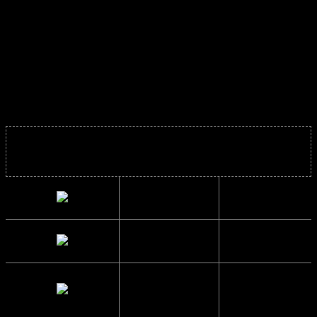
Solbrillerne er super fede året rundt og mega
trendy.
Y2K Solbriller – Vintage Solbriller – Retro Solbriller
Solbrillens mål
Bredde
12.8 cm.
Højde
3.8 cm.
Brillestangs
13.4 cm.
længde