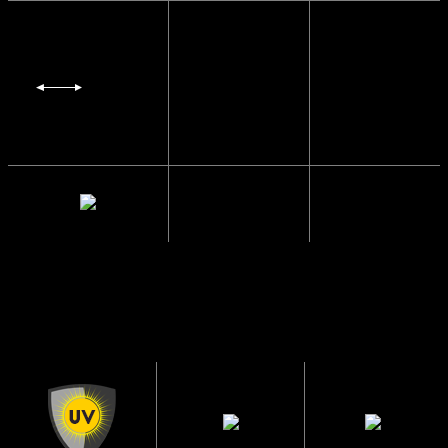
Glas Bredde
6 cm.
Mellemrum
1.1 cm.
mellem glas