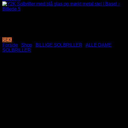
SEK
Forside
/
Shop
/
BILLIGE SOLBRILLER
/
ALLE DAME
SOLBRILLER
Y2K Solbriller med blå glas og
mørkt metal stel | Basel
79
DKK
CE Godkendte
UV400 Beskyttelse