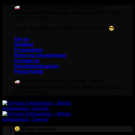
Fortsæt
HURTIG FRAGT MED BRING | HENT I
til
PAKKESHOP NÆR DIG | FRI FRAGT VED KØB
indhold
OVER 999 SEK
ALLE SOLBRILLER HAR UV-400 FILTER
Om os
Betaling
Forsendelse
Retur og refunderinger
Kontakt os
Handelsbetingelser
Privat Politik
HURTIG FRAGT MED BRING | HENT I
PAKKESHOP NÆR DIG | FRI FRAGT VED KØB
OVER 999 SEK
Billige Solbriller