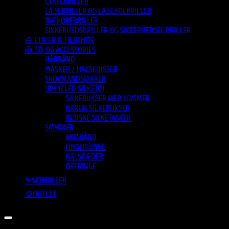
CYKELBRILLER
LÆSEBRILLER OG LÆSESOLBRILLER
NATKØREBRILLER
SIKKERHEDSBRILLER OG SIKKERHEDSOLBRILLER
👜 ETUIER & TILBEHØR
🧥 TØJ OG ACCESSORIES
HÅRBÅND
MASKER / HALSEDISSER
SKOVMANDSJAKKER
UPCYCLED SILKETØJ
SILKEBUKSER MED LOMMER
HAREM SILKEBUKSER
INDISKE SILKETASKER
SMYKKER
ARMBÅND
FINGERRINGE
HALSKÆDER
ØRERINGE
⛷️SKIBRILLER
🪙OUTLET