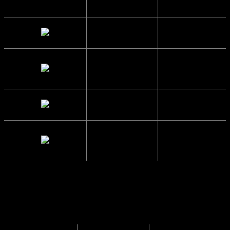
Højde
5 cm.
Brillestangs
13.3 cm.
længde
Glas Bredde
5.7 cm.
Mellemrum
1.5 cm.
mellem glas