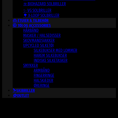
☣️ BIOHAZARD SOLBRILLER
✨ VG SOLBRILLER
🌳 X-LOOP SOLBRILLER
👜 ETUIER & TILBEHØR
🧥 TØJ OG ACCESSORIES
HÅRBÅND
MASKER / HALSEDISSER
SKOVMANDSJAKKER
UPCYCLED SILKETØJ
SILKEBUKSER MED LOMMER
HAREM SILKEBUKSER
INDISKE SILKETASKER
SMYKKER
ARMBÅND
FINGERRINGE
HALSKÆDER
ØRERINGE
⛷️SKIBRILLER
🪙OUTLET