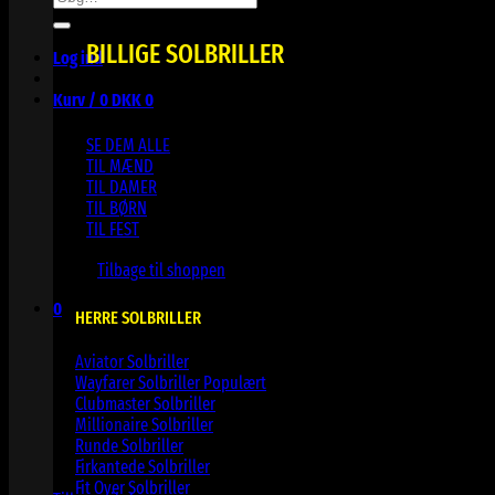
efter:
BILLIGE SOLBRILLER
Log ind
Kurv /
0
DKK
0
SE DEM ALLE
TIL MÆND
TIL DAMER
TIL BØRN
TIL FEST
Ingen varer i kurven.
Tilbage til shoppen
0
HERRE SOLBRILLER
Kurv
Aviator Solbriller
Wayfarer Solbriller
Clubmaster Solbriller
Millionaire Solbriller
Runde Solbriller
Ingen varer i kurven.
Firkantede Solbriller
Fit Over Solbriller