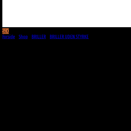
SEK
Forside
/
Shop
/
BRILLER
/
BRILLER UDEN STYRKE
Sølv metal Aviator briller uden
styrke med en anelse fade solfilter
79
DKK
Sølv metal stel
Briller uden styrke
En anelse fade solfilter
CE Godkendte
UV400 Beskyttelse