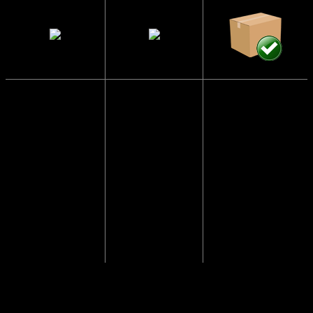
Solbrillerne har
CE Godkendte
UV400
Sendes i en
beskyttelse
papkasse så de
Solbrillerne
ikke går i stykker
opfylder alle
Blokerer 99 til
lovmæssige
100 procent af
Vi pakker altid
krav i EU, der
alle UVA- og
solbriller
sikrer at dine
UVB-stråler og
forsvarligt ind, så
solbriller er
beskytter dine
de kommer frem i
testet og
øjne mod solens
god behold.
godkendt.
stråler.
Vægt
0.049 kg
Anmeldelser