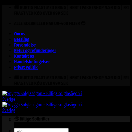
Fortsæt
🚚 HURTIG FRAGT MED BRING | HENT I PAKKESHOP NÆR DIG | FRI
til
FRAGT VED KØB OVER 999 SEK
indhold
ALLE SOLBRILLER HAR UV-400 FILTER 😎
Om os
Betaling
Forsendelse
Retur og refunderinger
Kontakt os
Handelsbetingelser
Privat Politik
🚚 HURTIG FRAGT MED BRING | HENT I PAKKESHOP NÆR DIG | FRI
FRAGT VED KØB OVER 999 SEK
🤑 Billige Solbriller
Søg