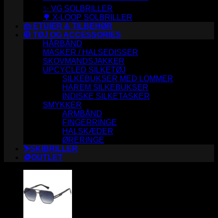
✨ VG SOLBRILLER
🌳 X-LOOP SOLBRILLER
👜 ETUIER & TILBEHØR
🧥 TØJ OG ACCESSORIES
HÅRBÅND
MASKER / HALSEDISSER
SKOVMANDSJAKKER
UPCYCLED SILKETØJ
SILKEBUKSER MED LOMMER
HAREM SILKEBUKSER
INDISKE SILKETASKER
SMYKKER
ARMBÅND
FINGERRINGE
HALSKÆDER
ØRERINGE
⛷️SKIBRILLER
🪙OUTLET