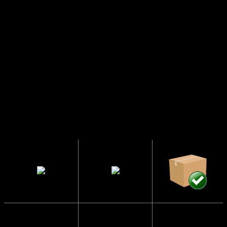
urbane og storby-modescene, som du vil se fra New York
City til Paris. Uanset om du er iført et jakkesæt i 3 dele eller
går afslappet iklædt til en aften i byen, er Manhattan-solbriller
sofistikerede nok og perfekte til dig, den Urban-minded mand
eller dame, der ønsker stilfulde solbriller med street-cred
uden designerprisen.
Manhattan fra USA er et brand, der fanger storbyens cool
elegance med rene linjer, praktiske egenskaber og en
usnobbet attitude. Uanset om du søger en model til kørsel
gennem byen eller en model til café besøget, leverer mærket
solbriller med karakter — Designet til at ligne en millionær i
byens rytme.
Solbrillerne
CE
Sendes i en
har UV400
Godkendte
papkasse så