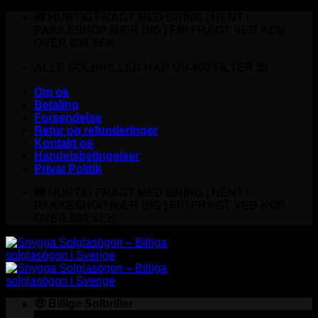
Fortsæt
🚚 HURTIG FRAGT MED BRING | HENT I
til
PAKKESHOP NÆR DIG | FRI FRAGT VED KØB
indhold
OVER 999 SEK
ALLE SOLBRILLER HAR UV-400 FILTER 😎
Om os
Betaling
Forsendelse
Retur og refunderinger
Kontakt os
Handelsbetingelser
Privat Politik
🚚 HURTIG FRAGT MED BRING | HENT I
PAKKESHOP NÆR DIG | FRI FRAGT VED KØB
OVER 999 SEK
🤑 Billige Solbriller