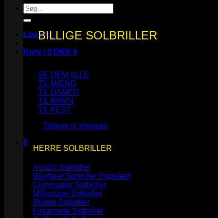
Søg
efter:
BILLIGE SOLBRILLER
Log ind
Kurv /
0
DKK
0
SE DEM ALLE
TIL MÆND
TIL DAMER
TIL BØRN
Ingen varer i kurven.
TIL FEST
Tilbage til shoppen
0
HERRE SOLBRILLER
Kurv
Aviator Solbriller
Wayfarer Solbriller
Clubmaster Solbriller
Millionaire Solbriller
Runde Solbriller
Ingen varer i kurven.
Firkantede Solbriller