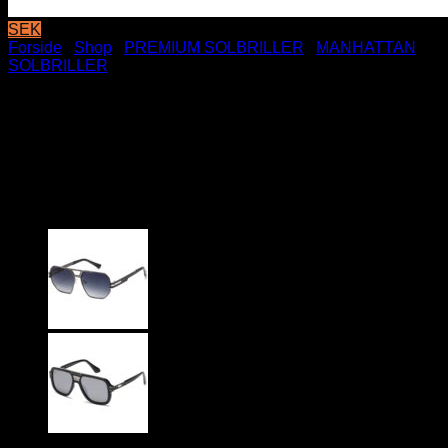
SEK
Forside
/
Shop
/
PREMIUM SOLBRILLER
/
MANHATTAN
SOLBRILLER
Sølv Manhattan Millionaire
Solbriller – Archie | Fade glas
– Let blåt spejlglas