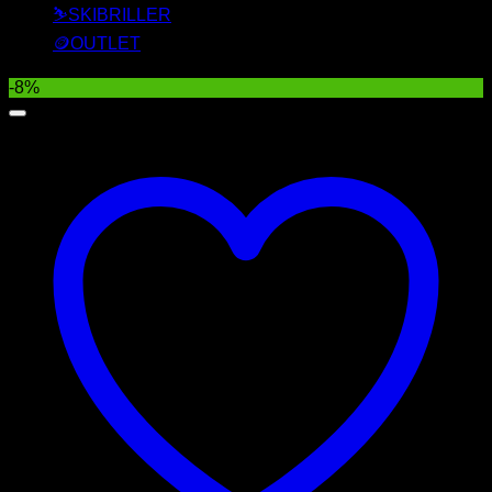
⛷️SKIBRILLER
🪙OUTLET
-8%