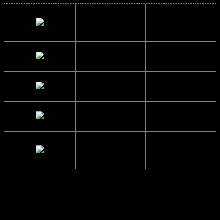
Indvendig
14.4 cm.
bredde
Højde
5.3 cm.
Sidelængde
14.6 cm.
Glas Bredde
6 cm.
Mellemrum
1.6 cm.
mellem glas
Om Manhattan Sunglasses
Manhattan Sunglasses-kollektionen er inspireret af den