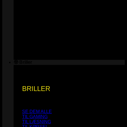
🤓 Briller
BRILLER
SE DEM ALLE
TIL GAMING
TIL LÆSNING
TIL KØRSEL