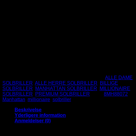
Oprindelig
Nuværende
249
DKK
229
DKK
pris
pris
Manhattan – 8MH88072
var:
er:
249 DKK.
229 DKK.
Sølv metal stel
Blå spejlglas
Materiale: Metal og plast
UV400
CE Godkendte
Ikke på lager
Varenummer (SKU):
8MH88072-BE
Kategorier:
ALLE DAME
SOLBRILLER
,
ALLE HERRE SOLBRILLER
,
BILLIGE
SOLBRILLER
,
MANHATTAN SOLBRILLER
,
MILLIONAIRE
SOLBRILLER
,
PREMIUM SOLBRILLER
Tags:
8MH88072
,
Manhattan
,
millionaire
,
solbriller
Beskrivelse
Yderligere information
Anmeldelser (0)
Metal Millionaire solbriller med fade