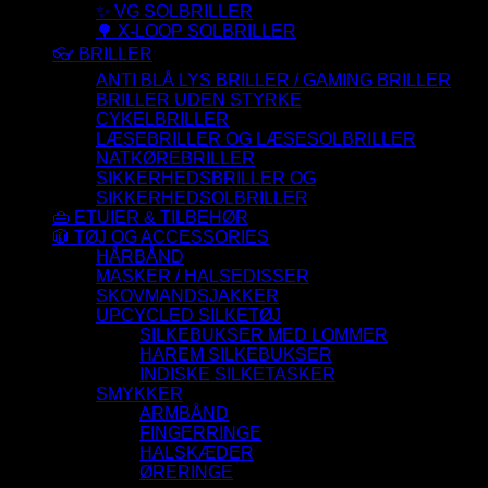
✨ VG SOLBRILLER
🌳 X-LOOP SOLBRILLER
👓 BRILLER
ANTI BLÅ LYS BRILLER / GAMING BRILLER
BRILLER UDEN STYRKE
CYKELBRILLER
LÆSEBRILLER OG LÆSESOLBRILLER
NATKØREBRILLER
SIKKERHEDSBRILLER OG
SIKKERHEDSOLBRILLER
👜 ETUIER & TILBEHØR
🧥 TØJ OG ACCESSORIES
HÅRBÅND
MASKER / HALSEDISSER
SKOVMANDSJAKKER
UPCYCLED SILKETØJ
SILKEBUKSER MED LOMMER
HAREM SILKEBUKSER
INDISKE SILKETASKER
SMYKKER
ARMBÅND
FINGERRINGE
HALSKÆDER
ØRERINGE