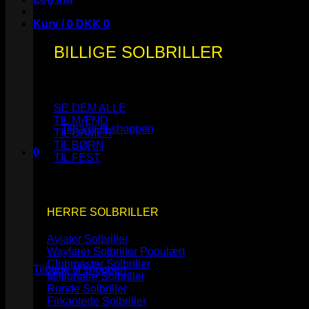
Kurv /
0
DKK
0
BILLIGE SOLBRILLER
Ingen varer i kurven.
SE DEM ALLE
TIL MÆND
Tilbage til shoppen
TIL DAMER
TIL BØRN
0
TIL FEST
Kurv
HERRE SOLBRILLER
Aviator Solbriller
Ingen varer i kurven.
Wayfarer Solbriller
Clubmaster Solbriller
Tilbage til shoppen
Millionaire Solbriller
Runde Solbriller
Firkantede Solbriller