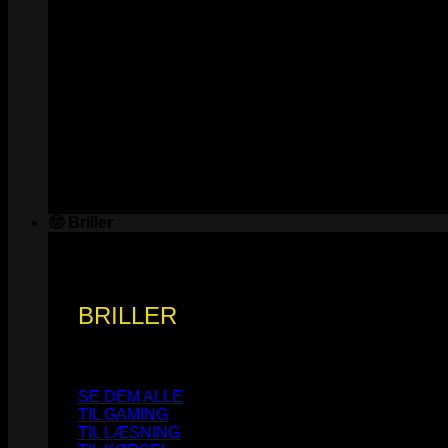
🤓 Briller
BRILLER
SE DEM ALLE
TIL GAMING
TIL LÆSNING