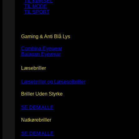
TIL KØRSEL
TIL MODE
TIL SPORT
Gaming & Anti Blå Lys
Combina Eyewear
Balagan Eyewear
Læsebriller
Læsebriller og Læsesolbriller
Briller Uden Styrke
SE DEM ALLE
Natkørebriller
SE DEM ALLE