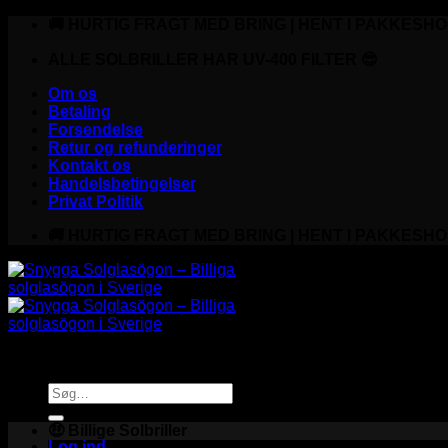
Fortsæt
🚚 HURTIG FRAGT MED BRING | HENT I PAKKESHO
til
indhold
ALLE SOLBRILLER HAR UV-400 FILTER 😎
Om os
Betaling
Forsendelse
Retur og refunderinger
Kontakt os
Handelsbetingelser
Privat Politik
🚚 HURTIG FRAGT MED BRING | HENT I PAKKESHO
Søg
efter:
🤑 Billige Solbriller
Log ind