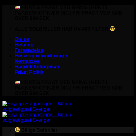
Fortsæt
HURTIG FRAGT MED BRING | HENT I
til
PAKKESHOP NÆR DIG | FRI FRAGT VED KØB
indhold
OVER 999 SEK
ALLE SOLBRILLER HAR UV-400 FILTER
Om os
Betaling
Forsendelse
Retur og refunderinger
Kontakt os
Handelsbetingelser
Privat Politik
HURTIG FRAGT MED BRING | HENT I
PAKKESHOP NÆR DIG | FRI FRAGT VED KØB
OVER 999 SEK
Billige Solbriller