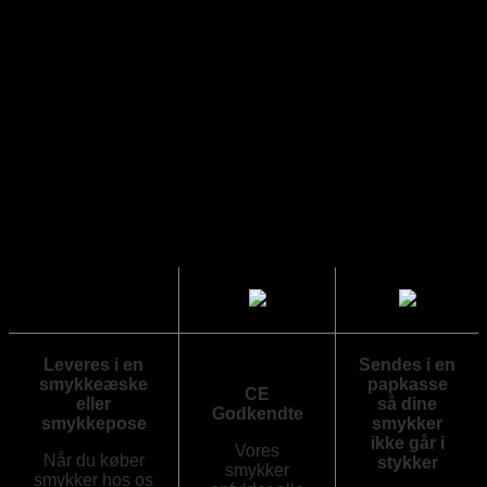
skønhed og holdbarhed.
Udforsk vores smykker og lad dig fordybe i en verden af
elegance, hvor hver genstand er nøje udvalgt for at tilføre
glans og skønhed til din personlige stil
Leveres i en
Sendes i en
smykkeæske
papkasse
CE
eller
så dine
Godkendte
smykkepose
smykker
ikke går i
Vores
Når du køber
stykker
smykker
smykker hos os