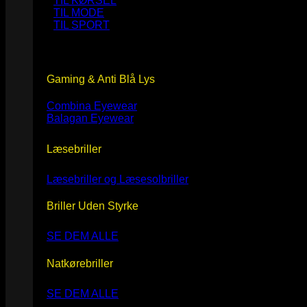
TIL KØRSEL
TIL MODE
TIL SPORT
Gaming & Anti Blå Lys
Combina Eyewear
Balagan Eyewear
Læsebriller
Læsebriller og Læsesolbriller
Briller Uden Styrke
SE DEM ALLE
Natkørebriller
SE DEM ALLE