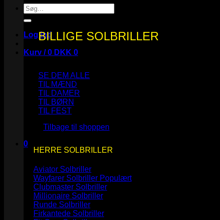
Søg
efter:
BILLIGE SOLBRILLER
Log ind
Kurv /
0
DKK
0
SE DEM ALLE
TIL MÆND
TIL DAMER
TIL BØRN
Ingen varer i kurven.
TIL FEST
Tilbage til shoppen
0
HERRE SOLBRILLER
Kurv
Aviator Solbriller
Wayfarer Solbriller
Clubmaster Solbriller
Millionaire Solbriller
Runde Solbriller
Ingen varer i kurven.
Firkantede Solbriller