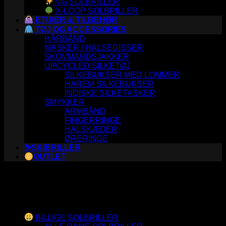
VG SOLBRILLER
X-LOOP SOLBRILLER
ETUIER & TILBEHØR
TØJ OG ACCESSORIES
HÅRBÅND
MASKER / HALSEDISSER
SKOVMANDSJAKKER
UPCYCLED SILKETØJ
SILKEBUKSER MED LOMMER
HAREM SILKEBUKSER
INDISKE SILKETASKER
SMYKKER
ARMBÅND
FINGERRINGE
HALSKÆDER
ØRERINGE
⛷️SKIBRILLER
OUTLET
Varesortiment
BILLIGE SOLBRILLER