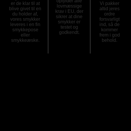
opfylder alle
er de klar til at
Vi pakker
lovmæssige
blive givet til en
altid jeres
krav i EU, der
du holder af,
ordre
sikrer at dine
vores smykker
forsvarligt
smykker er
leveres i en fin
ind, så de
testet og
smykkepose
kommer
godkendt.
eller
frem i god
smykkeæske.
behold.
Størrelse
US Size 7
Anmeldelser
Der er endnu ikke nogle anmeldelser.
Kun kunder, der er logget ind og har købt denne vare, kan
skrive en anmeldelse.
-30%