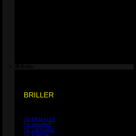
🤓 Briller
BRILLER
SE DEM ALLE
TIL GAMING
TIL LÆSNING
TIL KØRSEL