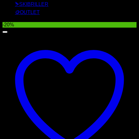
⛷️SKIBRILLER
🪙OUTLET
-20%