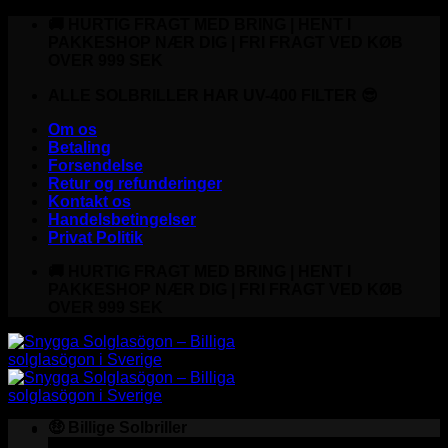
Fortsæt
🚚 HURTIG FRAGT MED BRING | HENT I
til
PAKKESHOP NÆR DIG | FRI FRAGT VED KØB
indhold
OVER 999 SEK
ALLE SOLBRILLER HAR UV-400 FILTER 😎
Om os
Betaling
Forsendelse
Retur og refunderinger
Kontakt os
Handelsbetingelser
Privat Politik
🚚 HURTIG FRAGT MED BRING | HENT I
PAKKESHOP NÆR DIG | FRI FRAGT VED KØB
OVER 999 SEK
🤑 Billige Solbriller