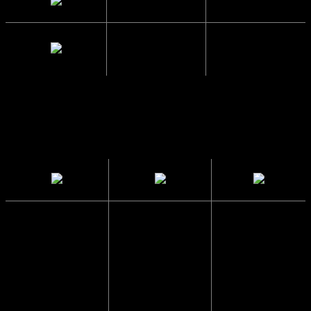
Glas Bredde
4.9 cm.
Mellemrum
1.7 cm.
mellem glas
Solbrillerne
CE
Sendes i en
har UV400
Godkendte
papkasse
beskyttelse
så de ikke
Solbrillerne
går i stykker
Blokerer 99 til
opfylder alle
100 procent af
lovmæssige
Vi pakker
alle UVA- og
krav i EU, der
altid solbriller
UVB-stråler og
sikrer at dine
forsvarligt