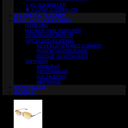
✨ VG SOLBRILLER
🌳 X-LOOP SOLBRILLER
👜 ETUIER & TILBEHØR
🧥 TØJ OG ACCESSORIES
HÅRBÅND
MASKER / HALSEDISSER
SKOVMANDSJAKKER
UPCYCLED SILKETØJ
SILKEBUKSER MED LOMMER
HAREM SILKEBUKSER
INDISKE SILKETASKER
SMYKKER
ARMBÅND
FINGERRINGE
HALSKÆDER
ØRERINGE
⛷️SKIBRILLER
🪙OUTLET