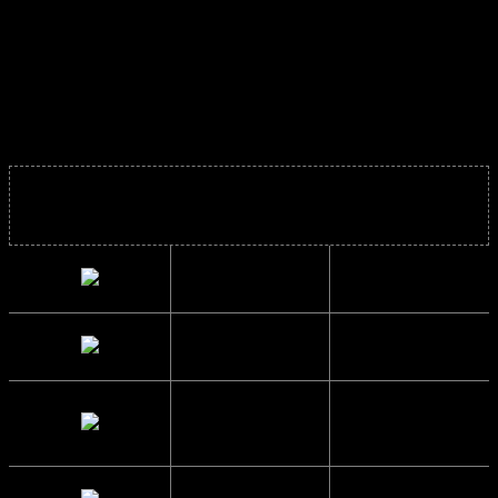
Solbrillerne er super fede året rundt og mega
trendy.
Y2K Solbriller – Vintage Solbriller – Retro Solbriller
Solbrillens mål
Bredde
13 cm.
Højde
3.4 cm.
Brillestangs
13.2 cm.
længde