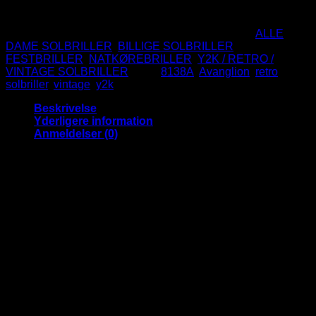
Ikke på lager
Varenummer (SKU):
Avanglion-8138A
Kategorier:
ALLE
DAME SOLBRILLER
,
BILLIGE SOLBRILLER
,
FESTBRILLER
,
NATKØREBRILLER
,
Y2K / RETRO /
VINTAGE SOLBRILLER
Tags:
8138A
,
Avanglion
,
retro
,
solbriller
,
vintage
,
y2k
Beskrivelse
Yderligere information
Anmeldelser (0)
Oplev Nostalgien med Y2K Solbriller
Træd tilbage til det ikoniske årtusindskifte med vores Y2K
solbriller, der fusionerer retrostil med moderne flair. Disse
solbriller er en hyldest til det futuristiske design, der
definerede modeæraen i starten af det 21. århundrede.
Teknologisk Avantgarde:
Med deres unikke design,
inkarnerer disse solbriller årtusindets tech-inspirerede stil.
Den skarpe, futuristiske æstetik tilføjer et strejf af spænding til
ethvert outfit.
Beskyttelse og Stil:
Udover deres trendy udseende tilbyder