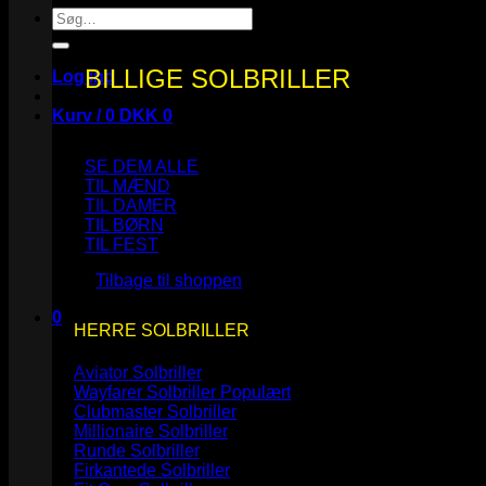
Søg
efter:
BILLIGE SOLBRILLER
Log ind
Kurv /
0
DKK
0
SE DEM ALLE
TIL MÆND
TIL DAMER
TIL BØRN
Ingen varer i kurven.
TIL FEST
Tilbage til shoppen
0
HERRE SOLBRILLER
Kurv
Aviator Solbriller
Wayfarer Solbriller
Clubmaster Solbriller
Millionaire Solbriller
Runde Solbriller
Ingen varer i kurven.
Firkantede Solbriller