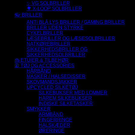
✨ VG SOLBRILLER
🌳 X-LOOP SOLBRILLER
👓 BRILLER
ANTI BLÅ LYS BRILLER / GAMING BRILLER
BRILLER UDEN STYRKE
CYKELBRILLER
LÆSEBRILLER OG LÆSESOLBRILLER
NATKØREBRILLER
SIKKERHEDSBRILLER OG
SIKKERHEDSOLBRILLER
👜 ETUIER & TILBEHØR
🧥 TØJ OG ACCESSORIES
HÅRBÅND
MASKER / HALSEDISSER
SKOVMANDSJAKKER
UPCYCLED SILKETØJ
SILKEBUKSER MED LOMMER
HAREM SILKEBUKSER
INDISKE SILKETASKER
SMYKKER
ARMBÅND
FINGERRINGE
HALSKÆDER
ØRERINGE