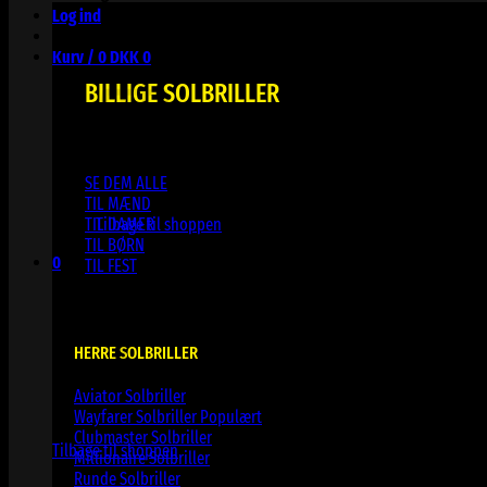
Log ind
Kurv /
0
DKK
0
BILLIGE SOLBRILLER
SE DEM ALLE
Ingen varer i kurven.
TIL MÆND
TIL DAMER
Tilbage til shoppen
TIL BØRN
0
TIL FEST
Kurv
HERRE SOLBRILLER
Aviator Solbriller
Ingen varer i kurven.
Wayfarer Solbriller
Clubmaster Solbriller
Tilbage til shoppen
Millionaire Solbriller
Runde Solbriller