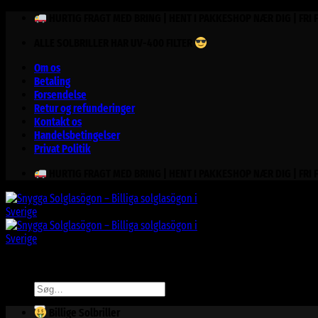
Fortsæt
HURTIG FRAGT MED BRING | HENT I PAKKESHOP NÆR DIG | FRI 
til
ALLE SOLBRILLER HAR UV-400 FILTER
indhold
Om os
Betaling
Forsendelse
Retur og refunderinger
Kontakt os
Handelsbetingelser
Privat Politik
HURTIG FRAGT MED BRING | HENT I PAKKESHOP NÆR DIG | FRI 
Søg
efter:
Billige Solbriller