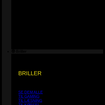
🤓 Briller
BRILLER
SE DEM ALLE
TIL GAMING
TIL LÆSNING
TIL KØRSEL