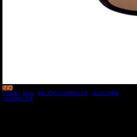
SEK
Forside
/
Shop
/
BILLIGE SOLBRILLER
/
ALLE DAME
SOLBRILLER
Smalle firkantede solbriller
med guld dekoration | Sort
front – Turtle stænger