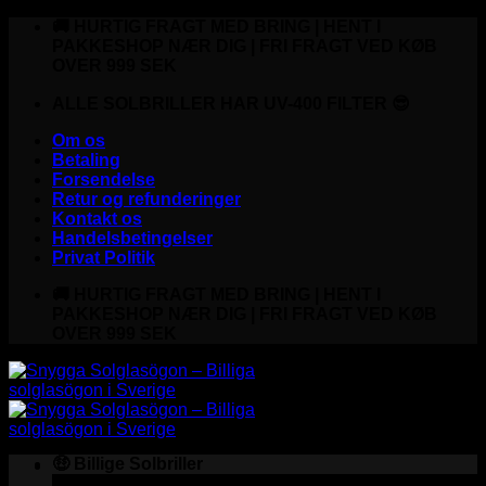
Fortsæt
🚚 HURTIG FRAGT MED BRING | HENT I
til
PAKKESHOP NÆR DIG | FRI FRAGT VED KØB
indhold
OVER 999 SEK
ALLE SOLBRILLER HAR UV-400 FILTER 😎
Om os
Betaling
Forsendelse
Retur og refunderinger
Kontakt os
Handelsbetingelser
Privat Politik
🚚 HURTIG FRAGT MED BRING | HENT I
PAKKESHOP NÆR DIG | FRI FRAGT VED KØB
OVER 999 SEK
🤑 Billige Solbriller