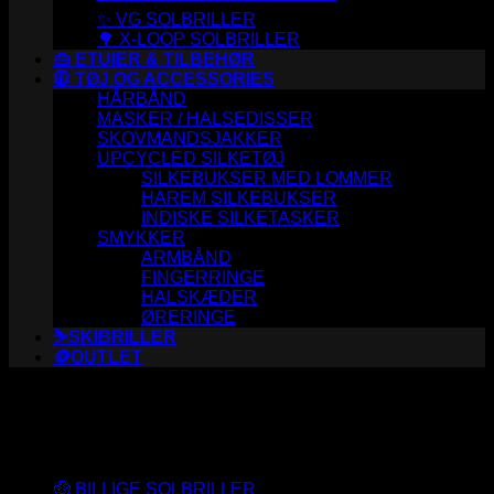
✨ VG SOLBRILLER
🌳 X-LOOP SOLBRILLER
👜 ETUIER & TILBEHØR
🧥 TØJ OG ACCESSORIES
HÅRBÅND
MASKER / HALSEDISSER
SKOVMANDSJAKKER
UPCYCLED SILKETØJ
SILKEBUKSER MED LOMMER
HAREM SILKEBUKSER
INDISKE SILKETASKER
SMYKKER
ARMBÅND
FINGERRINGE
HALSKÆDER
ØRERINGE
⛷️SKIBRILLER
🪙OUTLET
Varesortiment
🤑 BILLIGE SOLBRILLER