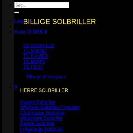
Søg
efter:
BILLIGE SOLBRILLER
Log ind
Kurv /
0
DKK
0
SE DEM ALLE
TIL MÆND
TIL DAMER
TIL BØRN
Ingen varer i kurven.
TIL FEST
Tilbage til shoppen
0
HERRE SOLBRILLER
Kurv
Aviator Solbriller
Wayfarer Solbriller
Clubmaster Solbriller
Millionaire Solbriller
Runde Solbriller
Ingen varer i kurven.
Firkantede Solbriller