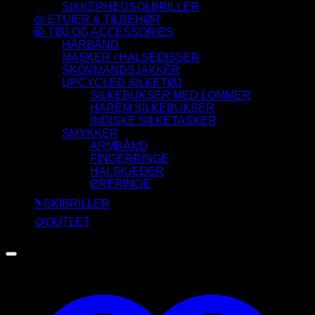
SIKKERHEDSOLBRILLER
👜 ETUIER & TILBEHØR
🧥 TØJ OG ACCESSORIES
HÅRBÅND
MASKER / HALSEDISSER
SKOVMANDSJAKKER
UPCYCLED SILKETØJ
SILKEBUKSER MED LOMMER
HAREM SILKEBUKSER
INDISKE SILKETASKER
SMYKKER
ARMBÅND
FINGERRINGE
HALSKÆDER
ØRERINGE
⛷️SKIBRILLER
🪙OUTLET