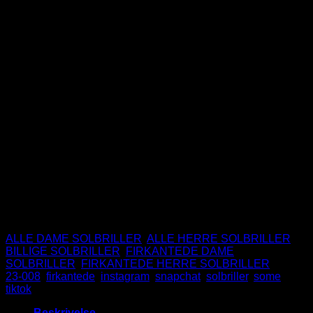
99
DKK
Smalle firkantede solbriller med flotte guld dekorationer i
metal
Sort front og brun turtle stænger.
De fedeste solbriller, med ekstra meget stil.
UV400 Beskyttelse.
CE Godkendte.
Ikke på lager
Varenummer (SKU):
23-008BKFRONT-TESIDE
Kategorier:
ALLE DAME SOLBRILLER
,
ALLE HERRE SOLBRILLER
,
BILLIGE SOLBRILLER
,
FIRKANTEDE DAME
SOLBRILLER
,
FIRKANTEDE HERRE SOLBRILLER
Tags:
23-008
,
firkantede
,
instagram
,
snapchat
,
solbriller
,
some
,
tiktok
Beskrivelse